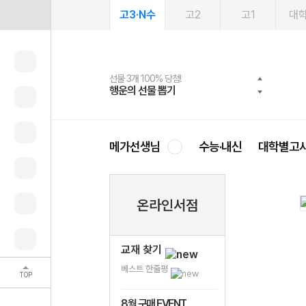
고3·N수
고2
고1
대
선물 3개 100% 당첨!
선물 100% 증정!
여름방학 스터디 캐시백
2027 러셀 단과
스마트러닝앱
메가패스
메가패스 수강생 무료혜택!
사회공헌 캠페인
행운의 선물 뽑기
메가스터디 X 올리브
메가런 썸머스쿨
강사 공개선발
설문 EVENT
3일 무료 체험권
메가클럽 멤버십
희망이룸 메가나눔
영
메가선생님
수능·내신
대학별고
온라인서점
교재 찾기
베스트 한줄평
TOP
8월 구매 EVENT