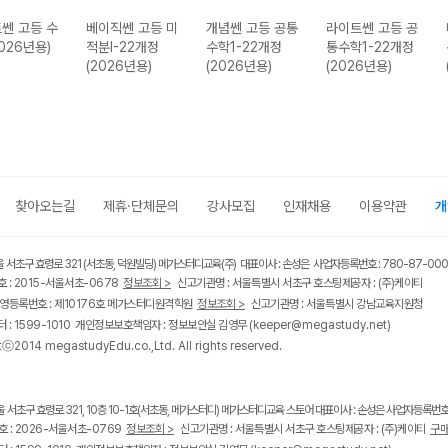
쎈 고등 수
베이직쎈 고등 미
개념쎈 고등 공통
라이트쎈 고등 공
2026년용)
적분I-22개정
수학1-22개정
통수학1-22개정
(2026년용)
(2026년용)
(2026년용)
찾아오는길
제휴·단체문의
강사모집
인재채용
이용약관
개
울 서초구 효령로 321 (서초동, 덕원빌딩) 메가스터디교육(주) 대표이사 : 손성은 사업자등록번호 : 780-87-00
 : 2015-서울서초-0678
정보조회 >
신고기관명 : 서울특별시 서초구 호스팅제공자 : (주)케이티
영등록번호 : 제10176호 메가스터디원격학원
정보조회 >
신고기관명 : 서울특별시 강남교육지원청
 : 1599-1010 개인정보보호책임자 : 정보보안실 김영무
(keeper@megastudy.net)
tⓒ2014 megastudyEdu.co.,Ltd. All rights reserved.
울 서초구 효령로 321, 10층 10-1호(서초동, 메가스터디) 메가스터디교육 스토어 대표이사 : 손성은 사업자등록번호 :
 : 2026-서울서초-0769
정보조회 >
신고기관명 : 서울특별시 서초구 호스팅제공자 : (주)케이티
구매