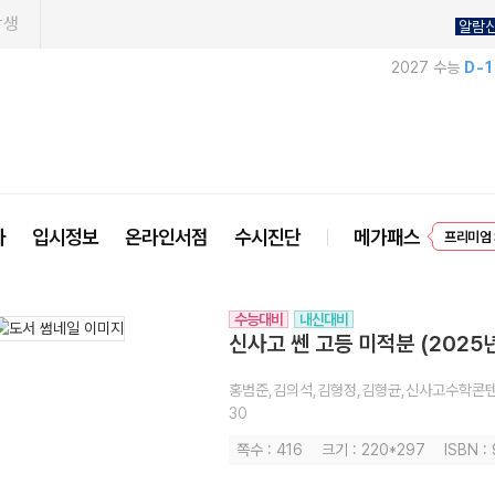
학생
알람
2027 수능
D-
프리미엄 
사
입시정보
온라인서점
수시진단
메가패스
EVEN
수능대비
내신대비
신사고 쎈 고등 미적분 (2025
홍범준,김의석,김형정,김형균,신사고수학콘
30
쪽수 : 416
크기 : 220*297
ISBN 