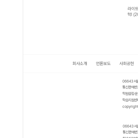
트 고
개념쎈 고등 미적
라이트쎈 고등 확
베이직쎈 고등 수
라이트
2개정
분I-22개정
률과 통계-22개
학I (2026년용)
학I (
(2026년용)
정 (2026년용)
회사소개
언론보도
사회공헌
06643 서
통신판매번호
학원설립·운
학습지원센터
copyrigh
06643 서
통신판매번호