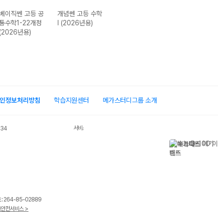
베이직쎈 고등 공
개념쎈 고등 수학
쎈B 고등 공통수
라이트쎈 고등 
통수학1-22개정
I (2026년용)
학1-22개정
통수학2-22개정
(2026년용)
(2026년용)
(2026년용)
인정보처리방침
학습지원센터
메가스터디그룹 소개
서비스 가입사실 확인
034
 264-85-02889
안전서비스 >