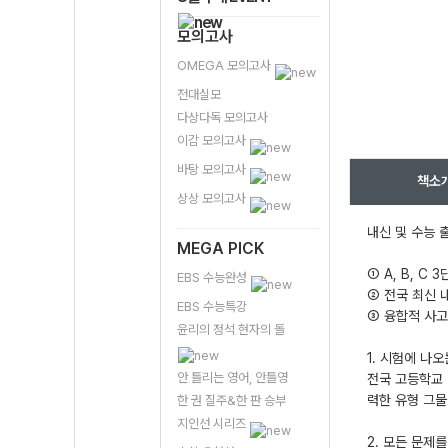
모의고사
OMEGA 모의고사
전대실모
다상다독 모의고사
이감 모의고사
바탕 모의고사
책소
상상 모의고사
내신 및 수능 
MEGA PICK
① A, B, C
EBS 수능완성
② 전국 최신 
EBS 수능특강
③ 융합적 사고
윤리의 정석 현자의 돌
1. 시험에 나
안 틀리는 영어, 안틀영
전국 고등학교 
력한 유형 그물
한 권 질주&한 판 승부
지인선 시리즈
2. 모든 문제를