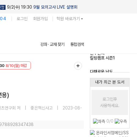
9/2(수) 19:30
9월 모의고사 LIVE 설명회
신청
104
로그인
회원가입
학원 바로가기
현우진의
강좌 · 교재 찾기
통합검색
킬링캠프 시즌1
30
8/10(월) 마감
다채로운 난도
T
8/10(월) 마감
실전 모의고사
내가 최근 본 도서
년용)
로그인후
사용하세요.
텐츠연구회 저
|
좋은책신사고
|
2023-08-
0/0
: 9788928347438