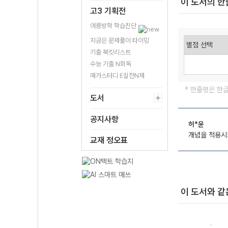
이 도서의 
고3 기획전
여름방학 학습진단
지금은 문제풀이 타이밍
기출 북킷리스트
수능 기출 N회독
메가스터디 E실전N제
* 한줄평은 한
도서
공지사항
허*윤
개념을 적용시
교재 정오표
이 도서와 같