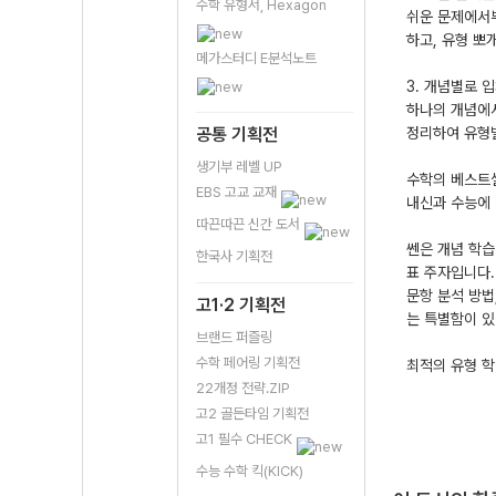
수학 유형서, Hexagon
쉬운 문제에서부
하고, 유형 뽀
메가스터디 E분석노트
3. 개념별로 
하나의 개념에서
공통 기획전
정리하여 유형별
생기부 레벨 UP
수학의 베스트
EBS 고교 교재
내신과 수능에 
따끈따끈 신간 도서
쎈은 개념 학습
한국사 기획전
표 주자입니다.
문항 분석 방법
고1·2 기획전
는 특별함이 있
브랜드 퍼즐링
수학 페어링 기획전
최적의 유형 학
22개정 전략.ZIP
고2 골든타임 기획전
고1 필수 CHECK
수능 수학 킥(KICK)