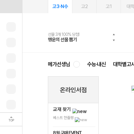
고3·N수
고2
고1
대
선물 3개 100% 당첨!
선물 100% 증정!
여름방학 스터디 캐시백
2027 러셀 단과
스마트러닝앱
메가패스
메가패스 수강생 무료혜택!
사회공헌 캠페인
행운의 선물 뽑기
메가스터디 X 올리브
메가런 썸머스쿨
강사 공개선발
설문 EVENT
3일 무료 체험권
메가클럽 멤버십
희망이룸 메가나눔
영
메가선생님
수능·내신
대학별고
온라인서점
교재 찾기
베스트 한줄평
TOP
8월 구매 EVENT