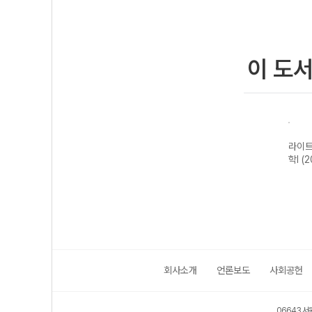
이 도
트 고
개념쎈 고등 미적
라이트쎈 고등 확
베이직쎈 고등 수
라이트
2개정
분I-22개정
률과 통계-22개
학I (2026년용)
학I (
(2026년용)
정 (2026년용)
회사소개
언론보도
사회공헌
06643 서