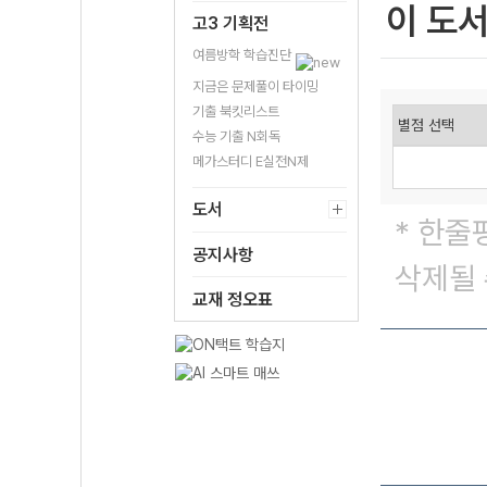
이 도
고3 기획전
여름방학 학습진단
지금은 문제풀이 타이밍
기출 북킷리스트
수능 기출 N회독
메가스터디 E실전N제
도서
* 한줄
공지사항
삭제될 
교재 정오표