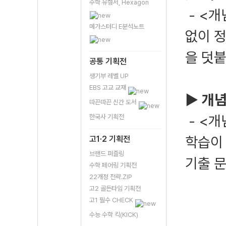
수학 유형서, Hexagon
- <
메가스터디 E분석노트
없이 
을 덧붙
공통 기획전
생기부 레벨 UP
EBS 고교 교재
▶ 개
따끈따끈 신간 도서
- <
한국사 기획전
학습이
고1·2 기획전
브랜드 퍼즐링
기출 
수학 페어링 기획전
22개정 전략.ZIP
고2 골든타임 기획전
고1 필수 CHECK
수능 수학 킥(KICK)