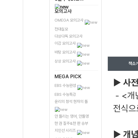
모의고사
OMEGA 모의고사
전대실모
다상다독 모의고사
이감 모의고사
바탕 모의고사
상상 모의고사
책소
MEGA PICK
▶ 사
EBS 수능완성
- <
EBS 수능특강
윤리의 정석 현자의 돌
전식으
안 틀리는 영어, 안틀영
한 권 질주&한 판 승부
지인선 시리즈
▶ 개