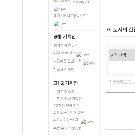
수학 유형서, Hexagon
메가스터디 E분석노트
이 도서의 
공통 기획전
생기부 레벨 UP
EBS 고교 교재
따끈따끈 신간 도서
한국사 기획전
* 한줄평은 한
고1·2 기획전
브랜드 퍼즐링
수학 페어링 기획전
22개정 전략.ZIP
고2 골든타임 기획전
고1 필수 CHECK
수능 수학 킥(KICK)