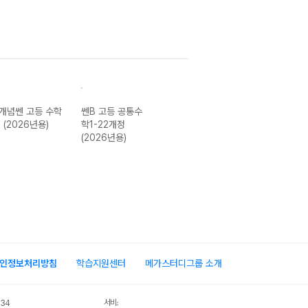
개념쎈 고등 수학
쎈B 고등 공통수
라이트쎈 고등 공
개념쎈 라이트 
I (2026년용)
학1-22개정
통수학2-22개정
등 공통수학1-2
(2026년용)
(2026년용)
개정 (2026년용
인정보처리방침
학습지원센터
메가스터디그룹 소개
서비스 가입사실 확인
034