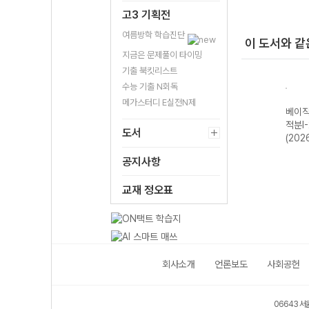
고3 기획전
여름방학 학습진단
이 도서와 같
지금은 문제풀이 타이밍
기출 북킷리스트
수능 기출 N회독
메가스터디 E실전N제
 미적
라이트쎈 고등 확
베이직쎈 고등 수
라이트쎈 고등 수
베이직
률과 통계-22개
학I (2026년용)
학I (2026년용)
적분I
도서
정 (2026년용)
(202
공지사항
교재 정오표
회사소개
언론보도
사회공헌
06643 서