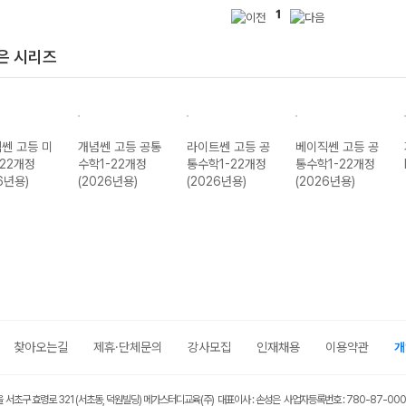
1
은 시리즈
쎈 고등 미
개념쎈 고등 공통
라이트쎈 고등 공
베이직쎈 고등 공
-22개정
수학1-22개정
통수학1-22개정
통수학1-22개정
6년용)
(2026년용)
(2026년용)
(2026년용)
찾아오는길
제휴·단체문의
강사모집
인재채용
이용약관
개
울 서초구 효령로 321 (서초동, 덕원빌딩) 메가스터디교육(주) 대표이사 : 손성은 사업자등록번호 : 780-87-00