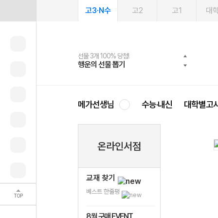
고3·N수
고2
고1
대
선물 3개 100% 당첨!
선물 100% 증정!
여름방학 스터디 캐시백
2027 러셀 단과
스마트러닝앱
메가패스
메가패스 수강생 무료혜택!
사회공헌 캠페인
행운의 선물 뽑기
메가스터디 X 올리브
메가런 썸머스쿨
강사 공개선발
설문 EVENT
3일 무료 체험권
메가클럽 멤버십
희망이룸 메가나눔
영
메가선생님
수능·내신
대학별고
온라인서점
교재 찾기
베스트 한줄평
TOP
8월 구매 EVENT