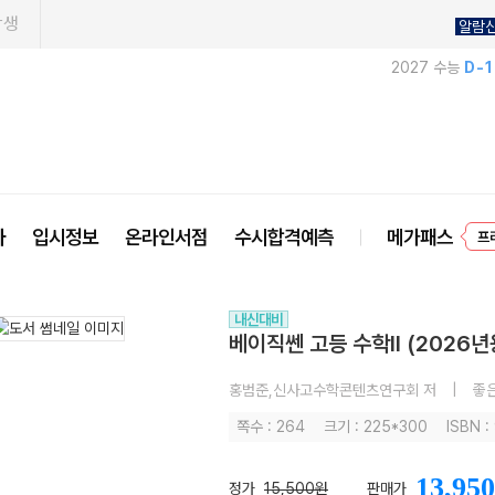
학생
알람
2027 수능
D-
사
입시정보
온라인서점
수시합격예측
메가패스
프
내신대비
베이직쎈 고등 수학II (2026년
홍범준,신사고수학콘텐츠연구회 저
|
좋
쪽수 : 264
크기 : 225*300
ISBN 
13,950
정가
15,500원
판매가