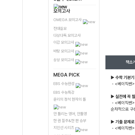
모의고사
OMEGA 모의고사
전대실모
다상다독 모의고사
이감 모의고사
바탕 모의고사
상상 모의고사
책소
MEGA PICK
▶ 수학 기본기
EBS 수능완성
- <베이직쎈>
EBS 수능특강
▶ 실전에 꼭 
윤리의 정석 현자의 돌
- <베이직쎈>
순차적으로 구
안 틀리는 영어, 안틀영
한 권 질주&한 판 승부
▶ 기출 문제로
지인선 시리즈
- <베이직쎈>