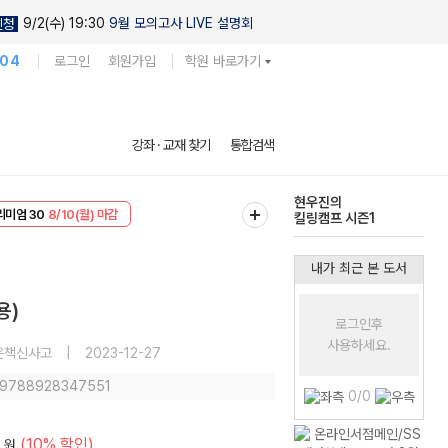
9/2(수) 19:30
9월 모의고사 LIVE 설명회
신청
104
로그인
회원가입
학원 바로가기
다채로운 난도
강좌 · 교재 찾기
통합검색
실전 모의고사
EVENT
8/10(월) 마감
현우진의
리미엄 30
8/10(월) 마감
킬링캠프 시즌1
내가 최근 본 도서
용)
로그인후
사용하세요.
은책신사고
|
2023-12-27
: 9788928347551
0/0
(10% 할인)
원