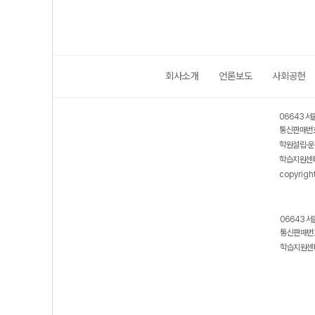
회사소개
언론보도
사회공헌
06643 서
통신판매번호
학원설립·운
학습지원센터
copyrigh
06643 서
통신판매번호
학습지원센터