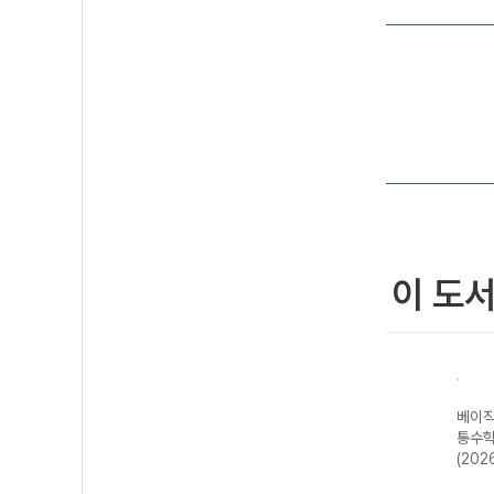
이 도
등 수
베이직쎈 고등 미
개념쎈 고등 공통
라이트쎈 고등 공
베이직
용)
적분I-22개정
수학1-22개정
통수학1-22개정
통수학
(2026년용)
(2026년용)
(2026년용)
(202