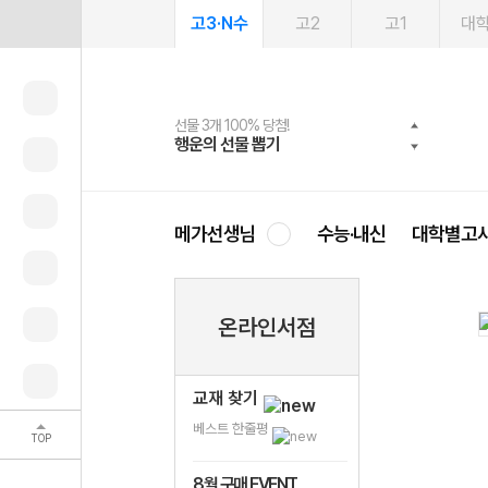
고3·N수
고2
고1
대
선물 3개 100% 당첨!
선물 100% 증정!
여름방학 스터디 캐시백
2027 러셀 단과
스마트러닝앱
메가패스
메가패스 수강생 무료혜택!
사회공헌 캠페인
행운의 선물 뽑기
메가스터디 X 올리브
메가런 썸머스쿨
강사 공개선발
설문 EVENT
3일 무료 체험권
메가클럽 멤버십
희망이룸 메가나눔
영
메가선생님
수능·내신
대학별고
온라인서점
교재 찾기
베스트 한줄평
TOP
8월 구매 EVENT