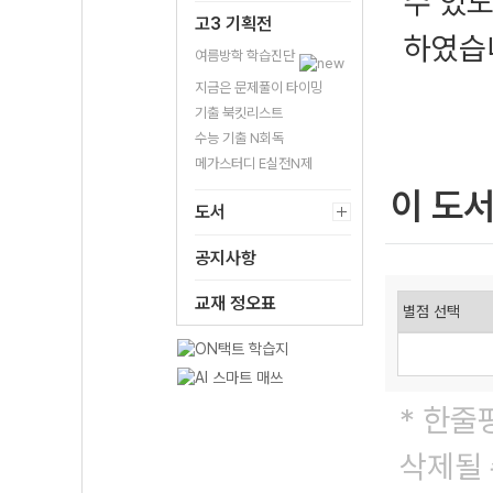
수 있도
고3 기획전
하였습
여름방학 학습진단
지금은 문제풀이 타이밍
기출 북킷리스트
수능 기출 N회독
메가스터디 E실전N제
이 도
도서
공지사항
교재 정오표
* 한줄
삭제될 