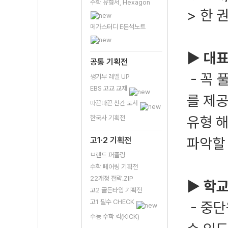
수학 유형서, Hexagon
> 한
메가스터디 E분석노트
▶ 대표
공통 기획전
- 꼭
생기부 레벨 UP
EBS 고교 교재
를 제
따끈따끈 신간 도서
유형 
한국사 기획전
파악할
고1·2 기획전
브랜드 퍼즐링
수학 페어링 기획전
22개정 전략.ZIP
▶ 학
고2 골든타임 기획전
고1 필수 CHECK
- 중
수능 수학 킥(KICK)