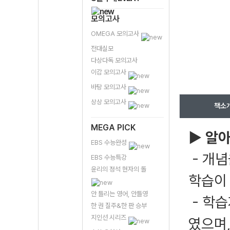
모의고사
OMEGA 모의고사
전대실모
다상다독 모의고사
이감 모의고사
바탕 모의고사
상상 모의고사
책소
MEGA PICK
▶ 알아
EBS 수능완성
- 개
EBS 수능특강
윤리의 정석 현자의 돌
학습이
안 틀리는 영어, 안틀영
- 학습
한 권 질주&한 판 승부
지인선 시리즈
였으며