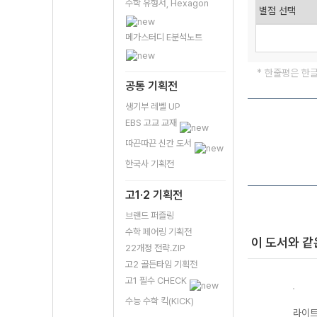
수학 유형서, Hexagon
메가스터디 E분석노트
* 한줄평은 한
공통 기획전
생기부 레벨 UP
EBS 고교 교재
따끈따끈 신간 도서
한국사 기획전
고1·2 기획전
브랜드 퍼즐링
수학 페어링 기획전
이 도서와 같
22개정 전략.ZIP
고2 골든타임 기획전
고1 필수 CHECK
수능 수학 킥(KICK)
트 고
개념쎈 고등 미적
라이트쎈 고등 확
베이직쎈 고등 수
라이트