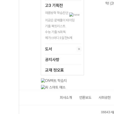
2개정
분I-22개정
률과 통계-22개
학I (2026년용)
학I (
고3 기획전
(2026년용)
정 (2026년용)
여름방학 학습진단
지금은 문제풀이 타이밍
기출 북킷리스트
수능 기출 N회독
메가스터디 E실전N제
도서
공지사항
교재 정오표
회사소개
언론보도
사회공헌
06643 서