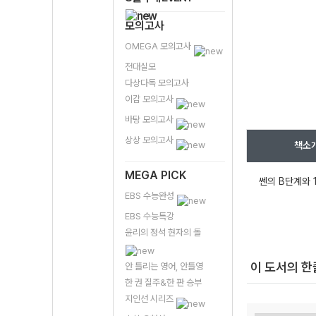
모의고사
OMEGA 모의고사
전대실모
다상다독 모의고사
이감 모의고사
바탕 모의고사
상상 모의고사
책소
MEGA PICK
쎈의 B단계와 
EBS 수능완성
EBS 수능특강
윤리의 정석 현자의 돌
이 도서의 
안 틀리는 영어, 안틀영
한 권 질주&한 판 승부
지인선 시리즈