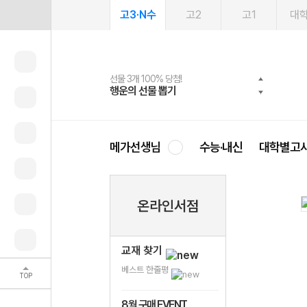
고3·N수
고2
고1
대
선물 3개 100% 당첨!
선물 100% 증정!
여름방학 스터디 캐시백
2027 러셀 단과
스마트러닝앱
메가패스
메가패스 수강생 무료혜택!
사회공헌 캠페인
행운의 선물 뽑기
메가스터디 X 올리브
메가런 썸머스쿨
강사 공개선발
설문 EVENT
3일 무료 체험권
메가클럽 멤버십
희망이룸 메가나눔
영
메가선생님
수능·내신
대학별고
온라인서점
교재 찾기
베스트 한줄평
TOP
8월 구매 EVENT