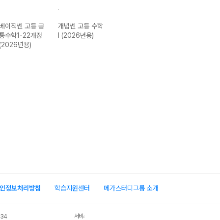
베이직쎈 고등 공
개념쎈 고등 수학
쎈B 고등 공통수
라이트쎈 고등 
통수학1-22개정
I (2026년용)
학1-22개정
통수학2-22개정
(2026년용)
(2026년용)
(2026년용)
인정보처리방침
학습지원센터
메가스터디그룹 소개
서비스 가입사실 확인
034