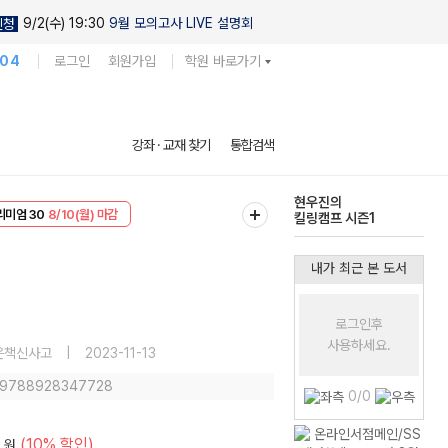
9/2(수) 19:30
9월 모의고사 LIVE 설명회
신청
104
로그인
회원가입
학원 바로가기
강좌 · 교재 찾기
통합검색
현우진의
EVENT
8/10(월) 마감
킬링캠프 시즌1
리미엄 30
8/10(월) 마감
다채로운 난도
실전 모의고사
내가 최근 본 도서
로그인후
사용하세요.
은책신사고
|
2023-11-13
: 9788928347728
0/0
(10% 할인)
원