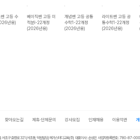
쎈 고등 수
베이직쎈 고등 미
개념쎈 고등 공통
라이트쎈 고등 공
2026년용)
적분I-22개정
수학1-22개정
통수학1-22개정
(2026년용)
(2026년용)
(2026년용)
찾아오는길
제휴·단체문의
강사모집
인재채용
이용약관
개
울 서초구 효령로 321 (서초동, 덕원빌딩) 메가스터디교육(주) 대표이사 : 손성은 사업자등록번호 : 780-87-00