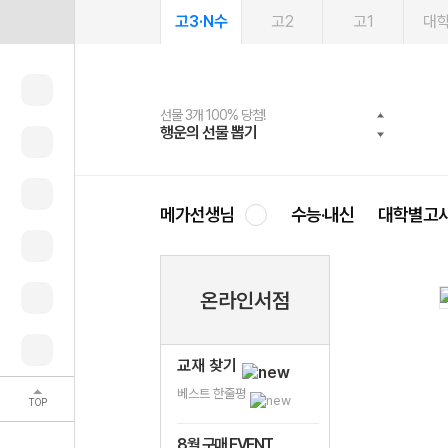
고3·N수
고2
고1
대
선물 3개 100% 당첨!
선물 100% 증정!
여름방학 스터디 캐시백
2027 러셀 단과
스마트러닝앱
메가패스
메가패스 수강생 무료혜택!
사회공헌 캠페인
행운의 선물 뽑기
메가스터디 X 올리브
메가런 썸머스쿨
강사 공개선발
설문 EVENT
3일 무료 체험권
메가클럽 멤버십
희망이룸 메가나눔
영
메가선생님
수능·내신
대학별고
온라인서점
교재 찾기
베스트 한줄평
TOP
8월 구매 EVENT