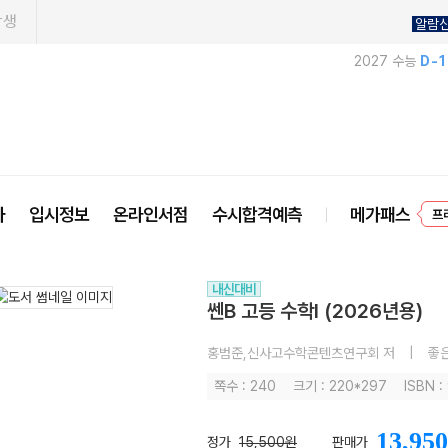
학생
알람
2027 수능
D-
사
입시정보
온라인서점
수시합격예측
메가패스
프
내신대비
쎈B 고등 수학I (2026년용)
홍범준,신사고수학콘텐츠연구회 저
|
좋
쪽수 : 240
크기 : 220*297
ISBN 
13,950
정가
15,500원
판매가