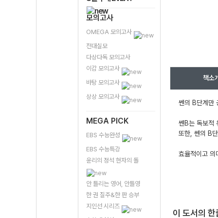
모의고사
OMEGA 모의고사
전대실모
다상다독 모의고사
이감 모의고사
책소
바탕 모의고사
상상 모의고사
쎈의 B단계만
MEGA PICK
쎈B는 독보적 
또한, 쎈의 B
EBS 수능완성
EBS 수능특강
효율적이고 의미
윤리의 정석 현자의 돌
안 틀리는 영어, 안틀영
한 권 질주&한 판 승부
지인선 시리즈
이 도서의 