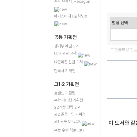
수학 유형서, Hexagon
메가스터디 E분석노트
공통 기획전
생기부 레벨 UP
* 한줄평은 한
EBS 고교 교재
따끈따끈 신간 도서
한국사 기획전
고1·2 기획전
브랜드 퍼즐링
수학 페어링 기획전
22개정 전략.ZIP
고2 골든타임 기획전
고1 필수 CHECK
이 도서와 같
수능 수학 킥(KICK)