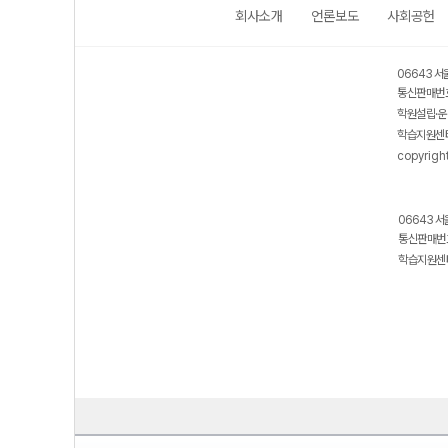
회사소개
언론보도
사회공헌
06643 서
통신판매번호
학원설립·운
학습지원센터
copyrigh
06643 서
통신판매번호
학습지원센터