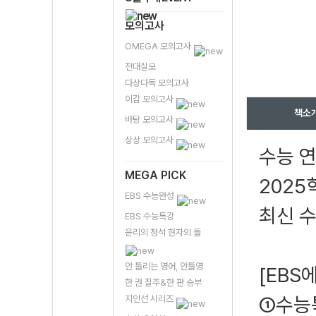
모의고사
OMEGA 모의고사
전대실모
다상다독 모의고사
이감 모의고사
책소
바탕 모의고사
상상 모의고사
수능 
MEGA PICK
2025
EBS 수능완성
최신 수
EBS 수능특강
윤리의 정석 현자의 돌
안 틀리는 영어, 안틀영
[EBS
한 권 질주&한 판 승부
①수능특
지인선 시리즈