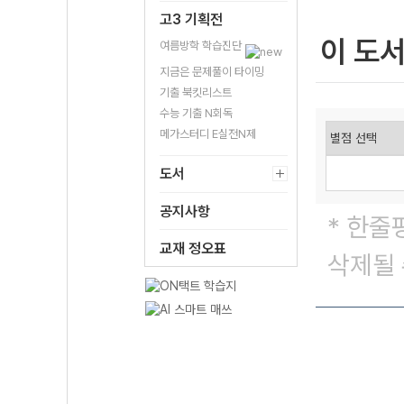
고3 기획전
이 도
여름방학 학습진단
지금은 문제풀이 타이밍
기출 북킷리스트
수능 기출 N회독
메가스터디 E실전N제
도서
공지사항
* 한줄
교재 정오표
삭제될 