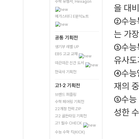
수학 유형서, Hexagon
을 대비
메가스터디 E분석노트
②수능
는 가장
공통 기획전
③수능
생기부 레벨 UP
EBS 고교 교재
유사도
따끈따끈 신간 도서
④수능연
한국사 기획전
재의 중
고1·2 기획전
브랜드 퍼즐링
⑤수능
수학 페어링 기획전
22개정 전략.ZIP
성한 
고2 골든타임 기획전
고1 필수 CHECK
수능 수학 킥(KICK)