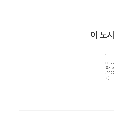
이 도
강 국
EBS 수능특강 국
EBS 수능연계 기
EBS 수능특강 수
EBS
어영역 화법과 작
출 Vaccine
학영역 기하
국사영
 대
문 (2027 수능
VOCA 2200
(2027 수능 대
(202
대비)
(2026년용)
비)
비)