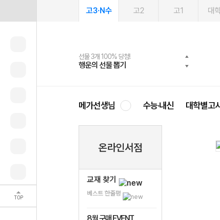
고3·N수
고2
고1
대
선물 3개 100% 당첨!
선물 100% 증정!
여름방학 스터디 캐시백
2027 러셀 단과
스마트러닝앱
메가패스
메가패스 수강생 무료혜택!
사회공헌 캠페인
행운의 선물 뽑기
메가스터디 X 올리브
메가런 썸머스쿨
강사 공개선발
설문 EVENT
3일 무료 체험권
메가클럽 멤버십
희망이룸 메가나눔
영
메가선생님
수능·내신
대학별고
온라인서점
교재 찾기
베스트 한줄평
TOP
8월 구매 EVENT