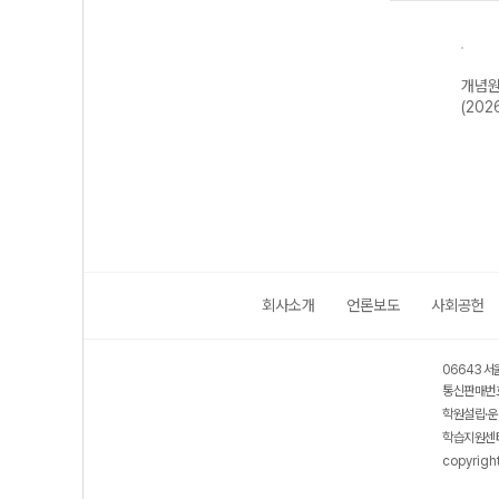
신올
개념원리 기
개념원리 확률과
개념원리 미적분
개념원
22개
하-22개정
통계 (2026년용)
(2026년용)
(202
)
(2026년)
회사소개
언론보도
사회공헌
06643 서
통신판매번호
학원설립·운
학습지원센터
copyrigh