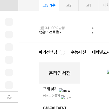
고3·N수
고2
고1
대
선물 3개 100% 당첨!
선물 100% 증정!
여름방학 스터디 캐시백
2027 러셀 단과
스마트러닝앱
메가패스
메가패스 수강생 무료혜택!
사회공헌 캠페인
행운의 선물 뽑기
메가스터디 X 올리브
메가런 썸머스쿨
강사 공개선발
설문 EVENT
3일 무료 체험권
메가클럽 멤버십
희망이룸 메가나눔
영
메가선생님
수능·내신
대학별고
온라인서점
교재 찾기
베스트 한줄평
TOP
8월 구매 EVENT