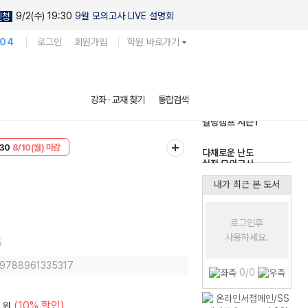
9/2(수) 19:30
9월 모의고사 LIVE 설명회
신청
104
로그인
회원가입
학원 바로가기
현우진의
강좌 · 교재 찾기
통합검색
킬링캠프 시즌1
T
8/10(월) 마감
다채로운 난도
30
8/10(월) 마감
실전 모의고사
내가 최근 본 도서
로그인후
사용하세요.
5
: 9788961335317
0/0
(10% 할인)
원