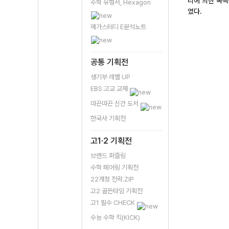
리에 의한 독특
수학 유형서, Hexagon
였다.
메가스터디 E분석노트
공통 기획전
생기부 레벨 UP
EBS 고교 교재
따끈따끈 신간 도서
한국사 기획전
고1·2 기획전
브랜드 퍼즐링
수학 페어링 기획전
22개정 전략.ZIP
고2 골든타임 기획전
고1 필수 CHECK
수능 수학 킥(KICK)