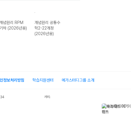
개념원리 RPM
개념원리 공통수
개념원리 공통수
개념원리 RPM
기하 (2026년용)
학2-22개정
학1-22개정
공통수학1-22개
(2026년용)
(2026년용)
정 (2026년용)
인정보처리방침
학습지원센터
메가스터디그룹 소개
서비스 가입사실 확인
034