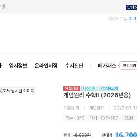
학생
알람
2027 수능
D-
EVEN
사
입시정보
온라인서점
수시진단
메가패스
프리미엄 
해설강좌
내신대비
강의용교재
개념원리 수학II (2026년용)
이홍섭 저
|
개념원리
|
2022-06-1
쪽수 : 376
크기 : 187*587
ISBN 
16,200
정가
18,000원
판매가