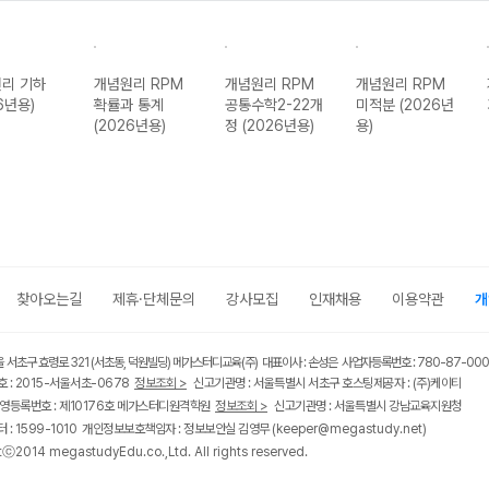
리 기하
개념원리 RPM
개념원리 RPM
개념원리 RPM
6년용)
확률과 통계
공통수학2-22개
미적분 (2026년
(2026년용)
정 (2026년용)
용)
찾아오는길
제휴·단체문의
강사모집
인재채용
이용약관
개
울 서초구 효령로 321 (서초동, 덕원빌딩) 메가스터디교육(주) 대표이사 : 손성은 사업자등록번호 : 780-87-00
 : 2015-서울서초-0678
정보조회 >
신고기관명 : 서울특별시 서초구 호스팅제공자 : (주)케이티
영등록번호 : 제10176호 메가스터디원격학원
정보조회 >
신고기관명 : 서울특별시 강남교육지원청
 : 1599-1010 개인정보보호책임자 : 정보보안실 김영무
(keeper@megastudy.net)
tⓒ2014 megastudyEdu.co.,Ltd. All rights reserved.