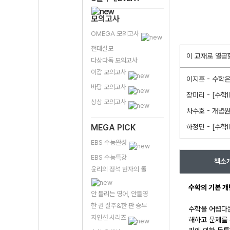
모의고사
OMEGA 모의고사
전대실모
이 교재로 열공
다상다독 모의고사
이감 모의고사
이지훈 - 수학은
바탕 모의고사
장미리 - [수학l
상상 모의고사
차수호 - 개념원
MEGA PICK
하정민 - [수학l
EBS 수능완성
EBS 수능특강
책소
윤리의 정석 현자의 돌
수학의 기본 개
안 틀리는 영어, 안틀영
한 권 질주&한 판 승부
수학을 어렵다는
지인선 시리즈
해하고 문제를 