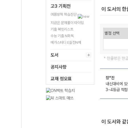
고3 기획전
이 도서의 
여름방학 학습진단
지금은 문제풀이 타이밍
기출 북킷리스트
수능 기출 N회독
메가스터디 E실전N제
도서
* 한줄평은 한
공지사항
장*진
교재 정오표
내신대비에 있
3~4등급 적합
이 도서와 같