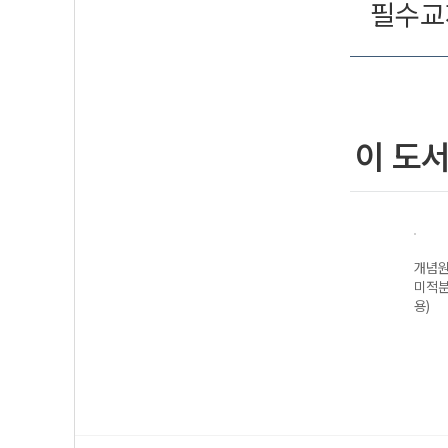
필수교
이 도
적분
개념원리 기하
개념원리 RPM
개념원리 RPM
개념원
(2026년용)
확률과 통계
공통수학2-22개
미적분
(2026년용)
정 (2026년용)
용)