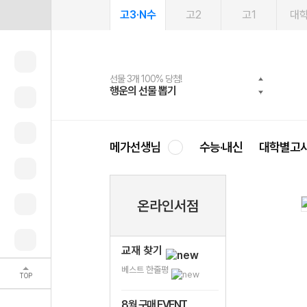
고3·N수
고2
고1
대
선물 3개 100% 당첨!
선물 100% 증정!
여름방학 스터디 캐시백
2027 러셀 단과
스마트러닝앱
메가패스
메가패스 수강생 무료혜택!
사회공헌 캠페인
행운의 선물 뽑기
메가스터디 X 올리브
메가런 썸머스쿨
강사 공개선발
설문 EVENT
3일 무료 체험권
메가클럽 멤버십
희망이룸 메가나눔
영
메가선생님
수능·내신
대학별고
온라인서점
교재 찾기
베스트 한줄평
TOP
8월 구매 EVENT