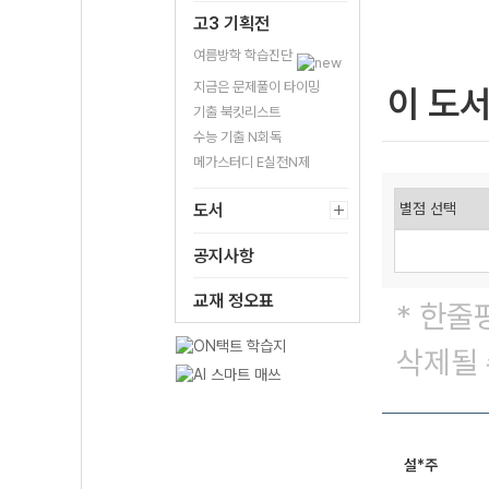
고3 기획전
여름방학 학습진단
지금은 문제풀이 타이밍
이 도
기출 북킷리스트
수능 기출 N회독
메가스터디 E실전N제
도서
공지사항
교재 정오표
* 한줄
삭제될 
설*주