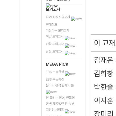
모의고사
OMEGA 모의고사
전대실모
다상다독 모의고사
이감 모의고사
이 교재
바탕 모의고사
상상 모의고사
김재은 -
MEGA PICK
김희창 
EBS 수능완성
EBS 수능특강
박한솔 
윤리의 정석 현자의 돌
안 틀리는 영어, 안틀영
이지훈 
한 권 질주&한 판 승부
지인선 시리즈
장미리 