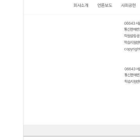
회사소개
언론보도
사회공헌
06643 서
통신판매번호
학원설립·운
학습지원센터
copyrigh
06643 서
통신판매번호
학습지원센터