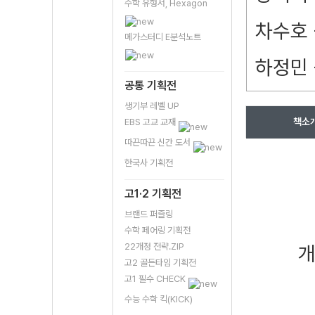
수학 유형서, Hexagon
차수호 
메가스터디 E분석노트
하정민 
공통 기획전
생기부 레벨 UP
책소
EBS 고교 교재
따끈따끈 신간 도서
한국사 기획전
고1·2 기획전
브랜드 퍼즐링
수학 페어링 기획전
22개정 전략.ZIP
고2 골든타임 기획전
고1 필수 CHECK
수능 수학 킥(KICK)