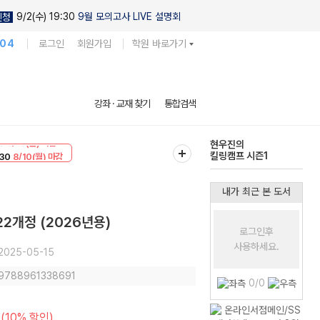
9/2(수) 19:30
9월 모의고사 LIVE 설명회
신청
104
로그인
회원가입
학원 바로가기
다채로운 난도
강좌 · 교재 찾기
통합검색
실전 모의고사
T
8/10(월) 마감
현우진의
30
8/10(월) 마감
킬링캠프 시즌1
내가 최근 본 도서
2개정 (2026년용)
로그인후
사용하세요.
2025-05-15
 9788961338691
0/0
(10% 할인)
원