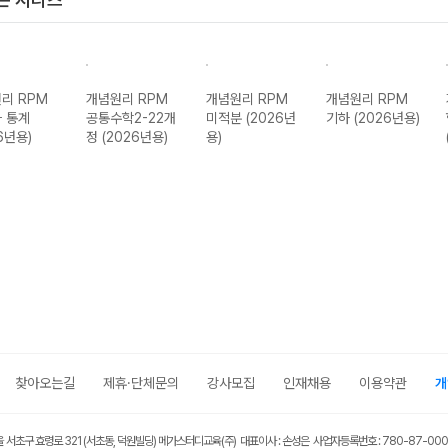
리 RPM
개념원리 RPM
개념원리 RPM
개념원리 RPM
 통계
공통수학2-22개
미적분 (2026년
기하 (2026년용)
6년용)
정 (2026년용)
용)
찾아오는길
제휴·단체문의
강사모집
인재채용
이용약관
개
울 서초구 효령로 321 (서초동, 덕원빌딩) 메가스터디교육(주) 대표이사 : 손성은 사업자등록번호 : 780-87-00