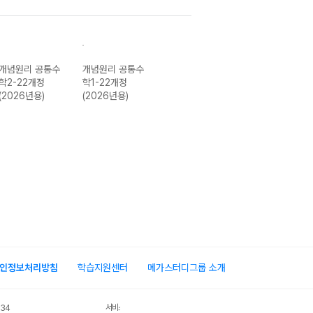
개념원리 공통수
개념원리 공통수
개념원리 RPM
개념원리 미적분
학2-22개정
학1-22개정
공통수학1-22개
I-22개정 (202
(2026년용)
(2026년용)
정 (2026년용)
년용)
인정보처리방침
학습지원센터
메가스터디그룹 소개
서비스 가입사실 확인
034