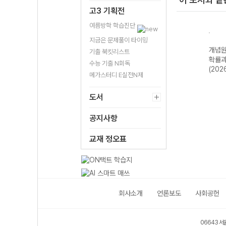
고3 기획전
여름방학 학습진단
지금은 문제풀이 타이밍
개념원리 확률과
개념원리 미적분
개념원리 기하
개념원
기출 북킷리스트
통계 (2026년용)
(2026년용)
(2026년용)
확률과
수능 기출 N회독
(202
메가스터디 E실전N제
도서
공지사항
교재 정오표
회사소개
언론보도
사회공헌
06643 서