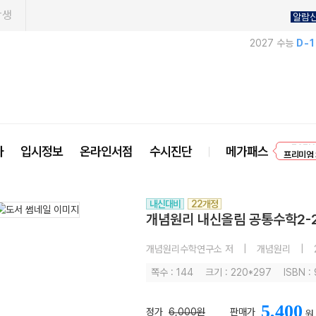
학생
알람
2027 수능
D-
EVEN
사
입시정보
온라인서점
수시진단
메가패스
프리미엄 
내신대비
22개정
개념원리 내신올림 공통수학2-2
개념원리수학연구소 저
|
개념원리
|
쪽수 : 144
크기 : 220*297
ISBN :
5,400
정가
6,000원
판매가