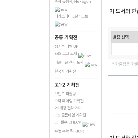
수학 유형서, Hexagon
이 도서의 
메가스터디 E분석노트
공통 기획전
생기부 레벨 UP
EBS 고교 교재
따끈따끈 신간 도서
* 한줄평은 한
한국사 기획전
고1·2 기획전
브랜드 퍼즐링
수학 페어링 기획전
22개정 전략.ZIP
고2 골든타임 기획전
고1 필수 CHECK
수능 수학 킥(KICK)
이 도서와 같