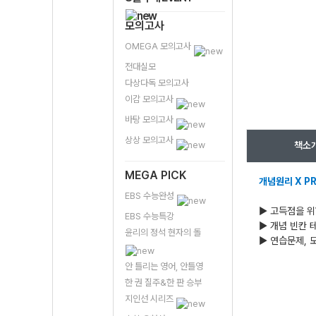
모의고사
OMEGA 모의고사
전대실모
다상다독 모의고사
이감 모의고사
바탕 모의고사
상상 모의고사
책소
MEGA PICK
개념원리 X P
EBS 수능완성
▶ 고득점을 위
EBS 수능특강
▶ 개념 빈칸 
윤리의 정석 현자의 돌
▶ 연습문제, 
안 틀리는 영어, 안틀영
한 권 질주&한 판 승부
지인선 시리즈