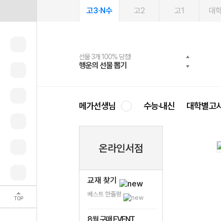
고3·N수
고2
고1
대
선물 3개 100% 당첨!
선물 100% 증정!
여름방학 스터디 캐시백
2027 러셀 단과
스마트러닝앱
메가패스
메가패스 수강생 무료혜택!
사회공헌 캠페인
행운의 선물 뽑기
메가스터디 X 올리브
메가런 썸머스쿨
강사 공개선발
설문 EVENT
3일 무료 체험권
메가클럽 멤버십
희망이룸 메가나눔
영
메가선생님
수능·내신
대학별고
온라인서점
교재 찾기
베스트 한줄평
TOP
8월 구매 EVENT