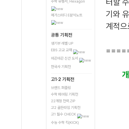
터할 수
수학 유형서, Hexagon
기와 유
메가스터디 E분석노트
계적으로
공통 기획전
생기부 레벨 UP
====
EBS 고교 교재
따끈따끈 신간 도서
한국사 기획전
고1·2 기획전
브랜드 퍼즐링
수학 페어링 기획전
22개정 전략.ZIP
고2 골든타임 기획전
고1 필수 CHECK
수능 수학 킥(KICK)