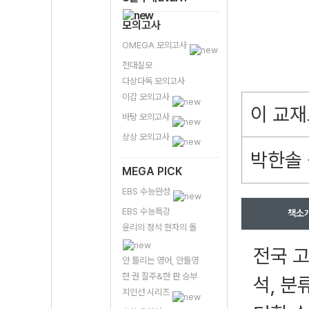
모의고사
OMEGA 모의고사
전대실모
다상다독 모의고사
이감 모의고사
이 교재
바탕 모의고사
상상 모의고사
박한솔 
MEGA PICK
EBS 수능완성
EBS 수능특강
책소
윤리의 정석 현자의 돌
전국 
안 틀리는 영어, 안틀영
한 권 질주&한 판 승부
석, 
지인선 시리즈