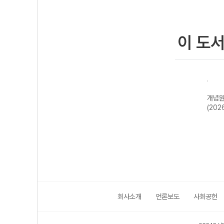
이 도
신올
개념원리 기
개념원리 확률과
개념원리 미적분
개념원
22개
하-22개정
통계 (2026년용)
(2026년용)
(202
)
(2026년)
회사소개
언론보도
사회공헌