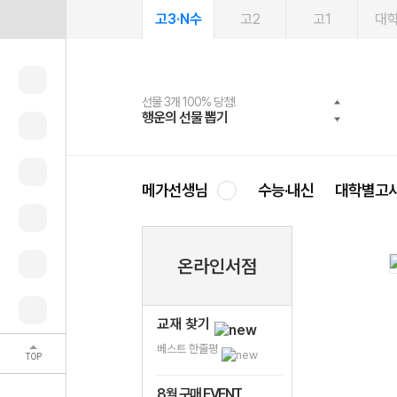
고3·N수
고2
고1
대
선물 3개 100% 당첨!
선물 100% 증정!
여름방학 스터디 캐시백
2027 러셀 단과
스마트러닝앱
메가패스
메가패스 수강생 무료혜택!
사회공헌 캠페인
행운의 선물 뽑기
메가스터디 X 올리브
메가런 썸머스쿨
강사 공개선발
설문 EVENT
3일 무료 체험권
메가클럽 멤버십
희망이룸 메가나눔
영
메가선생님
수능·내신
대학별고
온라인서점
교재 찾기
베스트 한줄평
TOP
8월 구매 EVENT