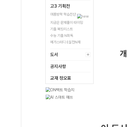
고3 기획전
여름방학 학습진단
지금은 문제풀이 타이밍
기출 북킷리스트
수능 기출 N회독
메가스터디 E실전N제
개
도서
공지사항
교재 정오표