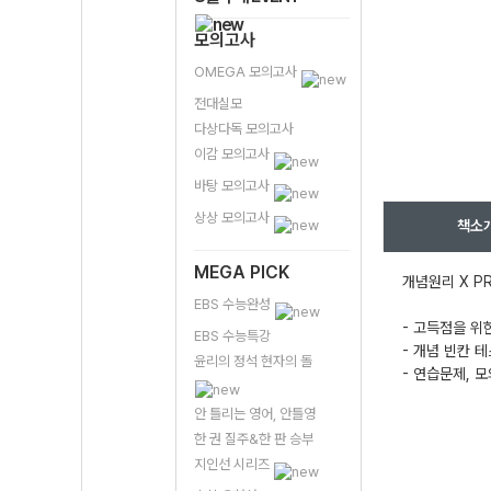
모의고사
OMEGA 모의고사
전대실모
다상다독 모의고사
이감 모의고사
바탕 모의고사
상상 모의고사
책소
MEGA PICK
개념원리 X P
EBS 수능완성
- 고득점을 위
EBS 수능특강
- 개념 빈칸 
윤리의 정석 현자의 돌
- 연습문제, 
안 틀리는 영어, 안틀영
한 권 질주&한 판 승부
지인선 시리즈