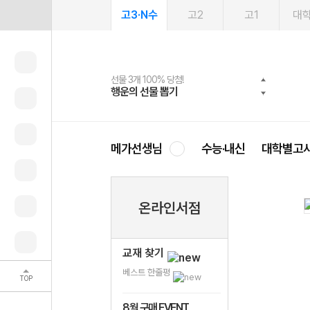
고3·N수
고2
고1
대
선물 3개 100% 당첨!
선물 100% 증정!
여름방학 스터디 캐시백
2027 러셀 단과
스마트러닝앱
메가패스
메가패스 수강생 무료혜택!
사회공헌 캠페인
행운의 선물 뽑기
메가스터디 X 올리브
메가런 썸머스쿨
강사 공개선발
설문 EVENT
3일 무료 체험권
메가클럽 멤버십
희망이룸 메가나눔
영
메가선생님
수능·내신
대학별고
온라인서점
교재 찾기
베스트 한줄평
TOP
8월 구매 EVENT