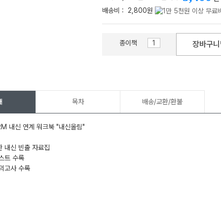
배송비 :
2,800원
종이책
장바구니
메가스터디
개
목차
배송/교환/환불
RM 내신 연계 워크북 "내신올림"
한 내신 빈출 자료집
테스트 수록
모의고사 수록