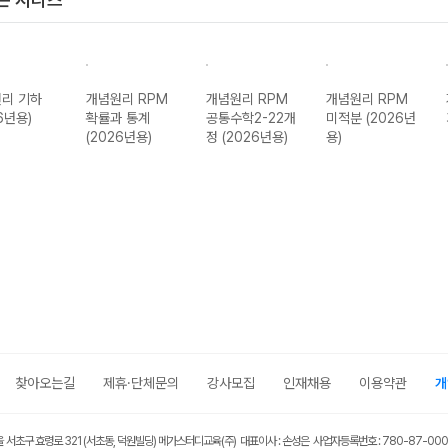
리 기하
개념원리 RPM
개념원리 RPM
개념원리 RPM
6년용)
확률과 통계
공통수학2-22개
미적분 (2026년
(2026년용)
정 (2026년용)
용)
찾아오는길
제휴·단체문의
강사모집
인재채용
이용약관
개
울 서초구 효령로 321 (서초동, 덕원빌딩) 메가스터디교육(주) 대표이사 : 손성은 사업자등록번호 : 780-87-00