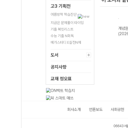
고3 기획전
여름방학 학습진단
지금은 문제풀이 타이밍
신올
개념원리 기
개념원리 확률과
개념원리 미적분
개념원
기출 북킷리스트
22개
하-22개정
통계 (2026년용)
(2026년용)
(202
수능 기출 N회독
)
(2026년)
메가스터디 E실전N제
도서
공지사항
교재 정오표
회사소개
언론보도
사회공헌
06643 서