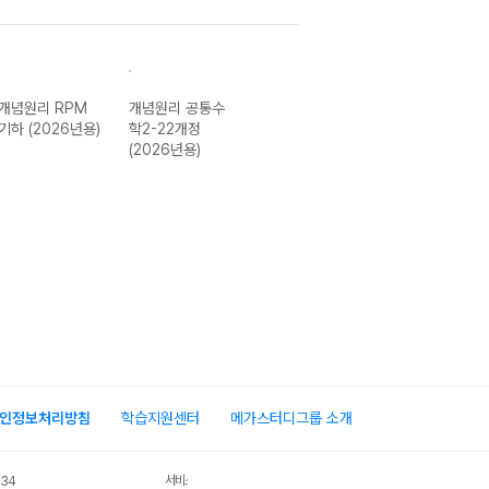
개념원리 RPM
개념원리 공통수
개념원리 공통수
개념원리 RPM
기하 (2026년용)
학2-22개정
학1-22개정
공통수학1-22개
(2026년용)
(2026년용)
정 (2026년용)
인정보처리방침
학습지원센터
메가스터디그룹 소개
서비스 가입사실 확인
034