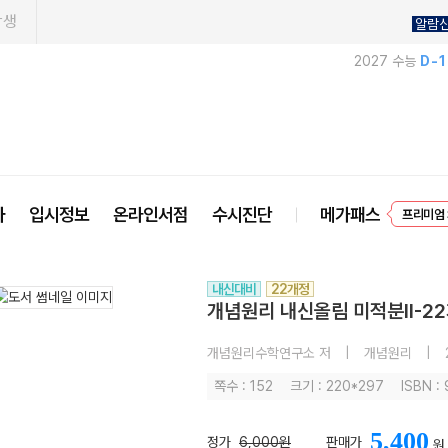
학생
알람
2027 수능
D-
프리미엄 
사
입시정보
온라인서점
수시진단
메가패스
EVEN
내신대비
22개정
개념원리 내신올림 미적분II-22
개념원리수학연구소 저
|
개념원리
|
쪽수 : 152
크기 : 220*297
ISBN :
5,400
정가
6,000원
판매가