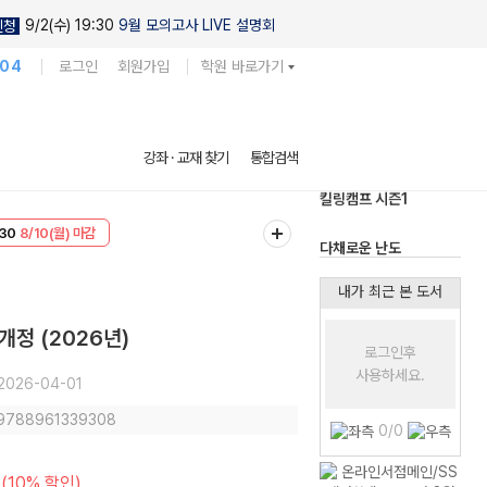
9/2(수) 19:30
9월 모의고사 LIVE 설명회
신청
104
로그인
회원가입
학원 바로가기
현우진의
강좌 · 교재 찾기
통합검색
킬링캠프 시즌1
30
8/10(월) 마감
다채로운 난도
T
8/10(월) 마감
실전 모의고사
내가 최근 본 도서
개정 (2026년)
로그인후
사용하세요.
2026-04-01
 9788961339308
0/0
(10% 할인)
원