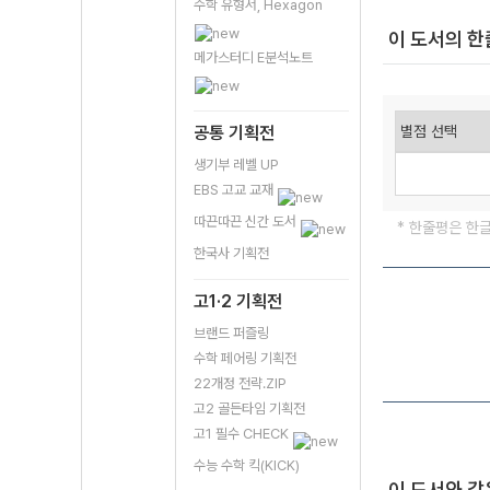
수학 유형서, Hexagon
이 도서의 
메가스터디 E분석노트
공통 기획전
생기부 레벨 UP
EBS 고교 교재
따끈따끈 신간 도서
* 한줄평은 한
한국사 기획전
고1·2 기획전
브랜드 퍼즐링
수학 페어링 기획전
22개정 전략.ZIP
고2 골든타임 기획전
고1 필수 CHECK
수능 수학 킥(KICK)
이 도서와 같