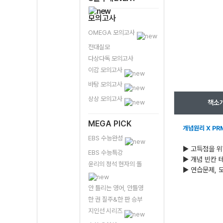
모의고사
OMEGA 모의고사
전대실모
다상다독 모의고사
이감 모의고사
바탕 모의고사
상상 모의고사
책소
MEGA PICK
개념원리 X PR
EBS 수능완성
▶ 고득점을 위
EBS 수능특강
▶ 개념 빈칸 
윤리의 정석 현자의 돌
▶ 연습문제, 
안 틀리는 영어, 안틀영
한 권 질주&한 판 승부
지인선 시리즈