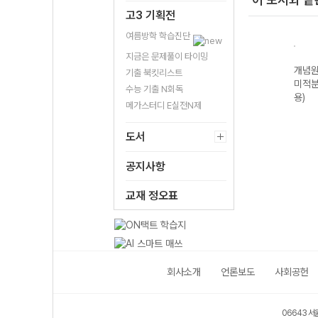
고3 기획전
여름방학 학습진단
지금은 문제풀이 타이밍
적분
개념원리 기하
개념원리 RPM
개념원리 RPM
개념원
기출 북킷리스트
(2026년용)
확률과 통계
공통수학2-22개
미적분
수능 기출 N회독
(2026년용)
정 (2026년용)
용)
메가스터디 E실전N제
도서
공지사항
교재 정오표
회사소개
언론보도
사회공헌
06643 서