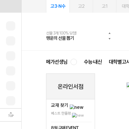
고3·N수
고2
고1
대
선물 3개 100% 당첨!
선물 100% 증정!
여름방학 스터디 캐시백
2027 러셀 단과
스마트러닝앱
메가패스
메가패스 수강생 무료혜택!
사회공헌 캠페인
행운의 선물 뽑기
메가스터디 X 올리브
메가런 썸머스쿨
강사 공개선발
설문 EVENT
3일 무료 체험권
메가클럽 멤버십
희망이룸 메가나눔
영
메가선생님
수능·내신
대학별고
온라인서점
교재 찾기
베스트 한줄평
TOP
8월 구매 EVENT