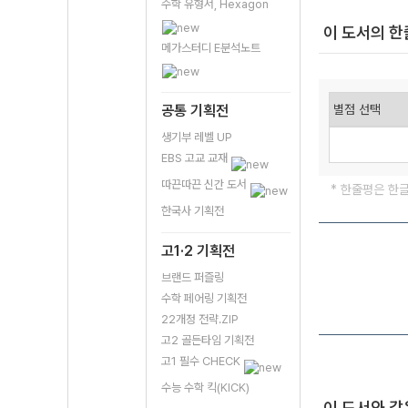
수학 유형서, Hexagon
이 도서의 
메가스터디 E분석노트
공통 기획전
생기부 레벨 UP
EBS 고교 교재
따끈따끈 신간 도서
* 한줄평은 한
한국사 기획전
고1·2 기획전
브랜드 퍼즐링
수학 페어링 기획전
22개정 전략.ZIP
고2 골든타임 기획전
고1 필수 CHECK
수능 수학 킥(KICK)
이 도서와 같