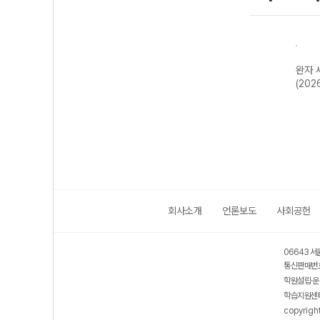
한국지
완자 기출PICK
완자 고등 현대사
완자 한국사
완자 
2개정
동아시아 역사기
회와 윤리-22개
(2026년용)
(202
행-22개정
정 (2026년)
(2026년)
회사소개
언론보도
사회공헌
06643 서
통신판매번호
학원설립·운
학습지원센터
copyrigh