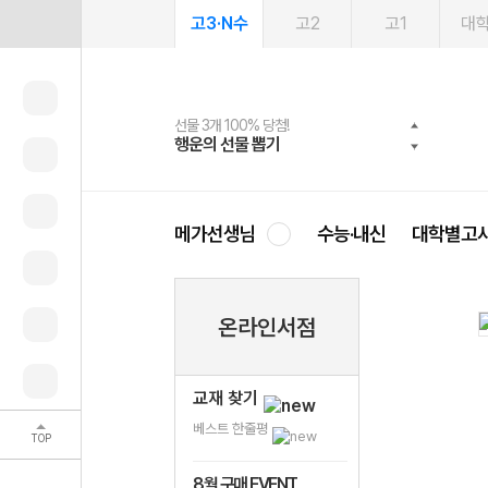
고3·N수
고2
고1
대
선물 3개 100% 당첨!
선물 100% 증정!
여름방학 스터디 캐시백
2027 러셀 단과
스마트러닝앱
메가패스
메가패스 수강생 무료혜택!
사회공헌 캠페인
행운의 선물 뽑기
메가스터디 X 올리브
메가런 썸머스쿨
강사 공개선발
설문 EVENT
3일 무료 체험권
메가클럽 멤버십
희망이룸 메가나눔
영
메가선생님
수능·내신
대학별고
온라인서점
교재 찾기
베스트 한줄평
TOP
8월 구매 EVENT