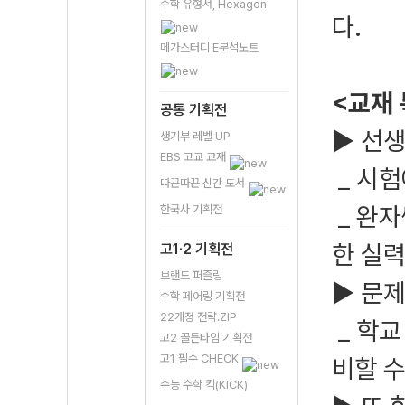
수학 유형서, Hexagon
다.
메가스터디 E분석노트
<교재
공통 기획전
▶ 선생
생기부 레벨 UP
EBS 고교 교재
_ 시험
따끈따끈 신간 도서
_ 완자
한국사 기획전
한 실력
고1·2 기획전
브랜드 퍼즐링
▶ 문제
수학 페어링 기획전
22개정 전략.ZIP
_ 학교
고2 골든타임 기획전
고1 필수 CHECK
비할 
수능 수학 킥(KICK)