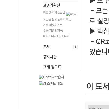
▶ 또 
고3 기획전
- 모든
여름방학 학습진단
로 설명
지금은 문제풀이 타이밍
기출 북킷리스트
▶ 핵심
수능 기출 N회독
메가스터디 E실전N제
- QR
도서
있습니
공지사항
교재 정오표
이 도