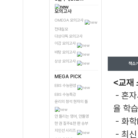
모의고사
OMEGA 모의고사
전대실모
다상다독 모의고사
이감 모의고사
바탕 모의고사
상상 모의고사
책소
MEGA PICK
<교재
EBS 수능완성
- 혼자
EBS 수능특강
윤리의 정석 현자의 돌
율 학습
안 틀리는 영어, 안틀영
- 화학
한 권 질주&한 판 승부
지인선 시리즈
- 최