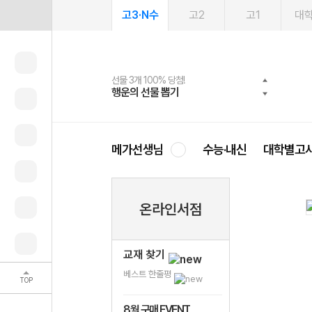
고3·N수
고2
고1
대
선물 3개 100% 당첨!
선물 100% 증정!
여름방학 스터디 캐시백
2027 러셀 단과
스마트러닝앱
메가패스
메가패스 수강생 무료혜택!
사회공헌 캠페인
행운의 선물 뽑기
메가스터디 X 올리브
메가런 썸머스쿨
강사 공개선발
설문 EVENT
3일 무료 체험권
메가클럽 멤버십
희망이룸 메가나눔
영
메가선생님
수능·내신
대학별고
온라인서점
교재 찾기
베스트 한줄평
TOP
8월 구매 EVENT