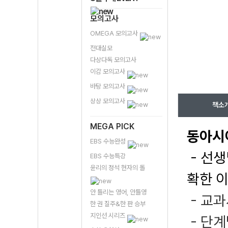
모의고사
OMEGA 모의고사
전대실모
다상다독 모의고사
이감 모의고사
바탕 모의고사
상상 모의고사
책소
MEGA PICK
동아시
EBS 수능완성
- 선생
EBS 수능특강
윤리의 정석 현자의 돌
확한 
안 틀리는 영어, 안틀영
- 교
한 권 질주&한 판 승부
지인선 시리즈
- 단