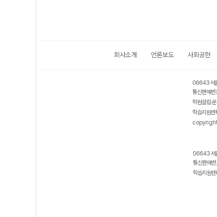
회사소개
언론보도
사회공헌
06643 서
통신판매번호
학원설립·운
학습지원센터
copyrigh
06643 서
통신판매번호
학습지원센터