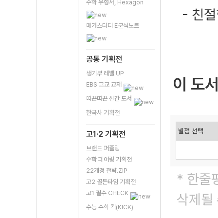
수학 유형서, Hexagon
- 친
메가스터디 E분석노트
공통 기획전
생기부 레벨 UP
이 도
EBS 고교 교재
따끈따끈 신간 도서
한국사 기획전
고1·2 기획전
브랜드 퍼즐링
수학 페어링 기획전
22개정 전략.ZIP
* 한줄
고2 골든타임 기획전
고1 필수 CHECK
삭제될 
수능 수학 킥(KICK)