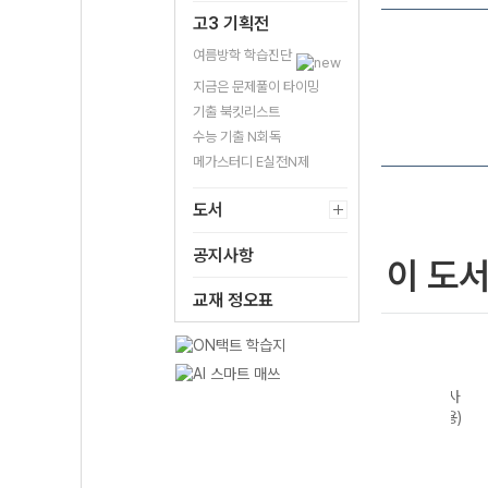
고3 기획전
여름방학 학습진단
지금은 문제풀이 타이밍
기출 북킷리스트
수능 기출 N회독
메가스터디 E실전N제
도서
공지사항
이 도
교재 정오표
CK
완자 고등 현대사
완자 한국사
완자 세계사
완자 
사기
회와 윤리-22개
(2026년용)
(2026년용)
(202
정 (2026년)