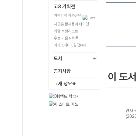
고3 기획전
여름방학 학습진단
지금은 문제풀이 타이밍
기출 북킷리스트
수능 기출 N회독
메가스터디 E실전N제
도서
공지사항
이 도
교재 정오표
 고등 현대사
완자 한국사
완자 세계사
완자 동아시아사
 윤리-22개
(2026년용)
(2026년용)
(2026년용)
(2026년)