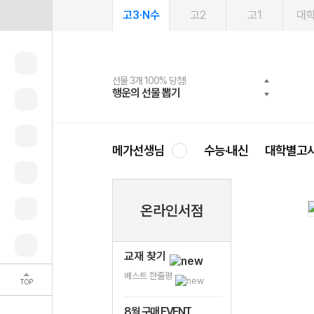
고3·N수
고2
고1
대
선물 3개 100% 당첨!
선물 100% 증정!
여름방학 스터디 캐시백
2027 러셀 단과
스마트러닝앱
메가패스
메가패스 수강생 무료혜택!
사회공헌 캠페인
행운의 선물 뽑기
메가스터디 X 올리브
메가런 썸머스쿨
강사 공개선발
설문 EVENT
3일 무료 체험권
메가클럽 멤버십
희망이룸 메가나눔
영
메가선생님
수능·내신
대학별고
온라인서점
교재 찾기
베스트 한줄평
TOP
8월 구매 EVENT