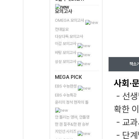
모의고사
OMEGA 모의고사
전대실모
다상다독 모의고사
이감 모의고사
바탕 모의고사
상상 모의고사
책소
MEGA PICK
사회·문
EBS 수능완성
- 선생
EBS 수능특강
윤리의 정석 현자의 돌
확한 
안 틀리는 영어, 안틀영
- 교
한 권 질주&한 판 승부
지인선 시리즈
- 단