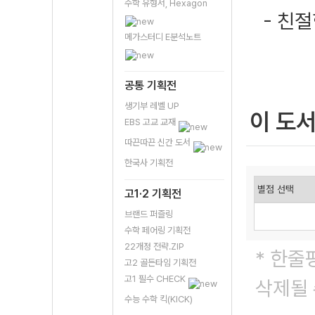
수학 유형서, Hexagon
- 친
메가스터디 E분석노트
공통 기획전
생기부 레벨 UP
이 도
EBS 고교 교재
따끈따끈 신간 도서
한국사 기획전
고1·2 기획전
브랜드 퍼즐링
수학 페어링 기획전
22개정 전략.ZIP
* 한줄
고2 골든타임 기획전
고1 필수 CHECK
삭제될 
수능 수학 킥(KICK)