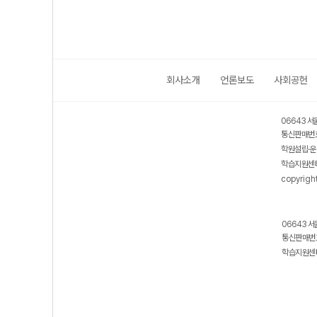
회사소개
언론보도
사회공헌
06643 서
통신판매번호
학원설립·운
학습지원센터
copyrigh
06643 서
통신판매번호
학습지원센터