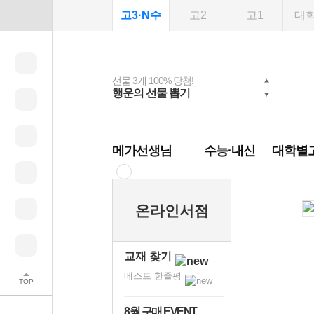
고3·N수
고2
고1
대
선물 3개 100% 당첨!
선물 100% 증정!
여름방학 스터디 캐시
2027 러셀 단과
스마트러닝앱
메가패스
메가패스 수강생 무료
사회공헌 캠페인
행운의 선물 뽑기
메가스터디 X 올리
강사 공개선발
설문 EVENT
3일 무료 체험권
희망이룸 메가나눔
백
혜택!
브영
메가런 썸머스쿨
메가클럽 멤버십
메가선생님
수능·내신
대학별
온라인서점
교재 찾기
베스트 한줄평
TOP
8월 구매 EVENT