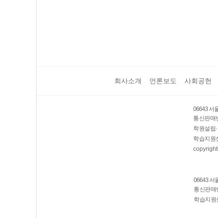
6년)
기행-22개정
리-22개정
(2026년)
(2026년)
회사소개
언론보도
사회공헌
06643 
통신판매번호
학원설립·
학습지원센
copyright
06643 
통신판매번호
학습지원센