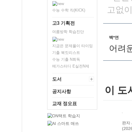
고없이
수능 수학 킥(KICK)
고3 기획전
여름방학 학습진단
백*연
지금은 문제풀이 타이밍
어려운
기출 북킷리스트
수능 기출 N회독
메가스터디 E실전N제
도서
이 도
공지사항
교재 정오표
 한국
완자 기출PICK
완자 고등 현대
완자 한국사
완자
22
동아시아 역사
사회와 윤
(2026년용)
(20