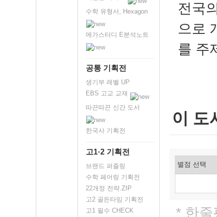
전국의
수학 유형서, Hexagon
으로 
메가스터디 E분석노트
를 주
공통 기획전
생기부 레벨 UP
EBS 고교 교재
따끈따끈 신간 도서
이 도
한국사 기획전
고1·2 기획전
브랜드 퍼즐링
수학 페어링 기획전
22개정 전략.ZIP
고2 골든타임 기획전
* 한
고1 필수 CHECK