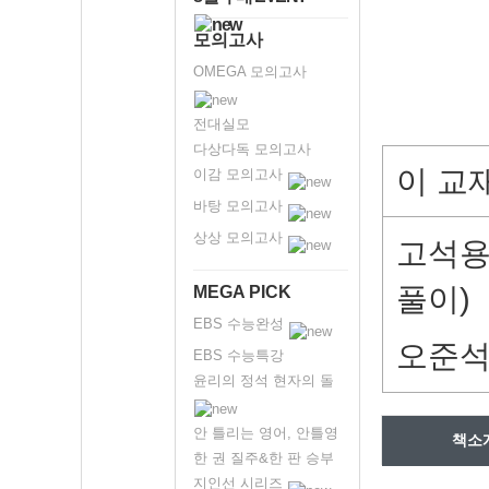
모의고사
OMEGA 모의고사
전대실모
다상다독 모의고사
이 교
이감 모의고사
바탕 모의고사
상상 모의고사
고석용
풀이)
MEGA PICK
EBS 수능완성
오준석 
EBS 수능특강
윤리의 정석 현자의 돌
안 틀리는 영어, 안틀영
책소
한 권 질주&한 판 승부
지인선 시리즈