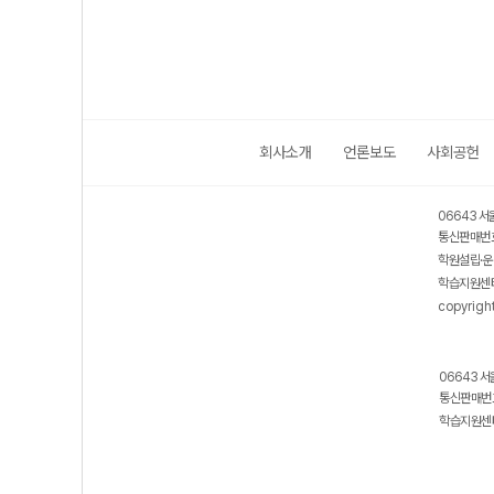
회사소개
언론보도
사회공헌
06643 서
통신판매번호
학원설립·운
학습지원센터
copyrigh
06643 서
통신판매번호
학습지원센터