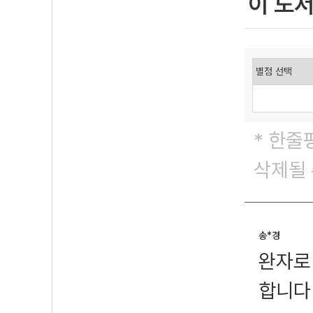
이 도
* 한줄
삭제될 
송*경
완자로
합니다