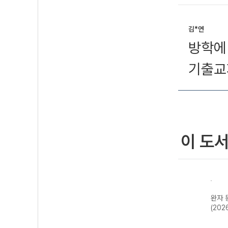
김*연
방학에
기출교
이 도
CK
완자 고등 현대사
완자 한국사
완자 세계사
완자 
사기
회와 윤리-22개
(2026년용)
(2026년용)
(202
정 (2026년)