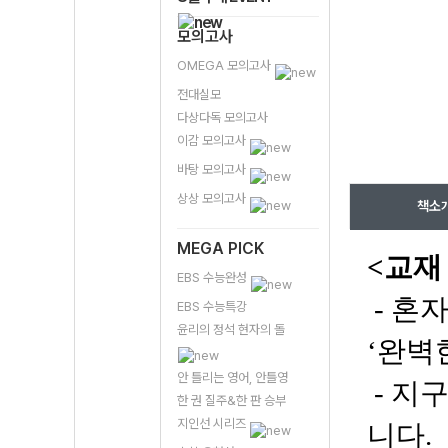
모의고사
OMEGA 모의고사
전대실모
다상다독 모의고사
이감 모의고사
바탕 모의고사
상상 모의고사
책소
MEGA PICK
<교재
EBS 수능완성
- 혼
EBS 수능특강
윤리의 정석 현자의 돌
‘완벽
안 틀리는 영어, 안틀영
- 지
한 권 질주&한 판 승부
지인선 시리즈
니다.