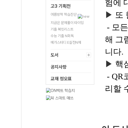
험에 
고3 기획전
▶
또 
여름방학 학습진단
지금은 문제풀이 타이밍
- 모
기출 북킷리스트
수능 기출 N회독
해 그
메가스터디 E실전N제
니다.
도서
▶
핵
공지사항
- Q
교재 정오표
리할 