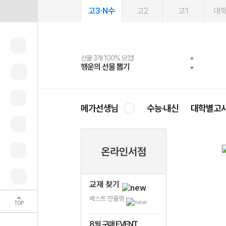
고3·N수
고2
고1
대
선물 3개 100% 당첨!
선물 100% 증정!
여름방학 스터디 캐시백
2027 러셀 단과
스마트러닝앱
메가패스
메가패스 수강생 무료혜택!
사회공헌 캠페인
행운의 선물 뽑기
메가스터디 X 올리브
메가런 썸머스쿨
강사 공개선발
설문 EVENT
3일 무료 체험권
메가클럽 멤버십
희망이룸 메가나눔
영
메가선생님
수능·내신
대학별고
온라인서점
교재 찾기
베스트 한줄평
TOP
8월 구매 EVENT