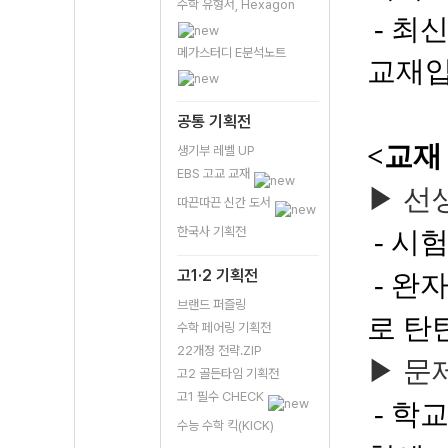
수학 유형서, Hexagon
- 최
메가스터디 E분석노트
교재입
공통 기획전
<교재
생기부 레벨 UP
EBS 고교 교재
▶ 선
따끈따끈 신간 도서
한국사 기획전
- 시
고1·2 기획전
- 완자
브랜드 퍼즐링
로 탄
수학 페어링 기획전
22개정 전략.ZIP
▶
문
고2 골든타임 기획전
고1 필수 CHECK
- 학
수능 수학 킥(KICK)