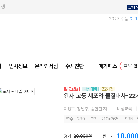
학생
알람
2027 수능
D-
EVEN
사
입시정보
온라인서점
수시진단
메가패스
프리미엄 
해설강좌
내신대비
22개정
완자 고등 세포와 물질대사-22개
이영호, 황남주, 송현진 저
|
비상교육
|
쪽수 : 280
크기 : 210*265
ISBN :
18,00
정가
20,000원
판매가