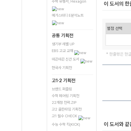
수학 유형서, Hexagon
이 도서의 
메가스터디 E분석노트
공통 기획전
생기부 레벨 UP
EBS 고교 교재
* 한줄평은 한
따끈따끈 신간 도서
한국사 기획전
고1·2 기획전
브랜드 퍼즐링
수학 페어링 기획전
22개정 전략.ZIP
고2 골든타임 기획전
고1 필수 CHECK
이 도서와 같
수능 수학 킥(KICK)