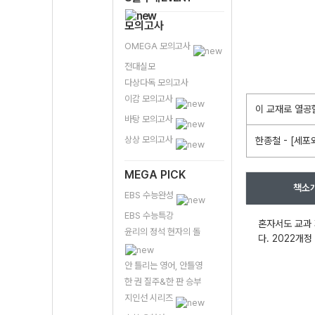
모의고사
OMEGA 모의고사
전대실모
다상다독 모의고사
이감 모의고사
이 교재로 열공
바탕 모의고사
상상 모의고사
한종철 - [세포
MEGA PICK
책소
EBS 수능완성
EBS 수능특강
혼자서도 교과 
윤리의 정석 현자의 돌
다. 2022개
안 틀리는 영어, 안틀영
한 권 질주&한 판 승부
지인선 시리즈