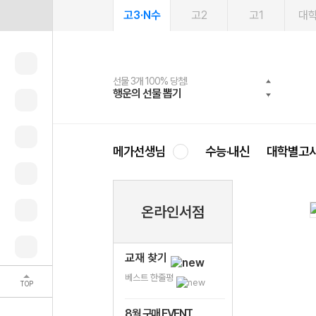
고3·N수
고2
고1
대
선물 3개 100% 당첨!
선물 100% 증정!
여름방학 스터디 캐시백
2027 러셀 단과
스마트러닝앱
메가패스
메가패스 수강생 무료혜택!
사회공헌 캠페인
행운의 선물 뽑기
메가스터디 X 올리브
메가런 썸머스쿨
강사 공개선발
설문 EVENT
3일 무료 체험권
메가클럽 멤버십
희망이룸 메가나눔
영
메가선생님
수능·내신
대학별고
온라인서점
교재 찾기
베스트 한줄평
TOP
8월 구매 EVENT