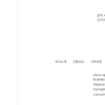
한국지
완자 기출PICK
완자 고등 현대사
완자 한국사
완자 
2개정
동아시아 역사기
회와 윤리-22개
(2026년용)
(202
행-22개정
정 (2026년)
(2026년)
회사소개
언론보도
사회공헌
06643 서
통신판매번호
학원설립·운
학습지원센터
copyrigh