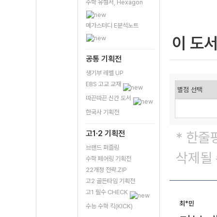
수학 유형서, Hexagon
메가스터디 E분석노트
이 도
공통 기획전
생기부 레벨 UP
EBS 고교 교재
따끈따끈 신간 도서
한국사 기획전
고1·2 기획전
* 한줄
브랜드 퍼즐링
삭제될 
수학 페어링 기획전
22개정 전략.ZIP
고2 골든타임 기획전
고1 필수 CHECK
최*민
수능 수학 킥(KICK)