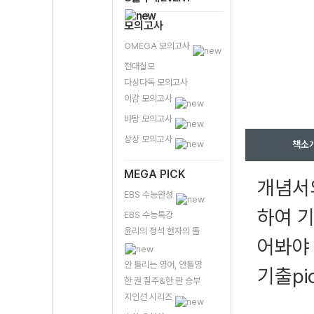
모의고사
OMEGA 모의고사
전대실모
다상다독 모의고사
이감 모의고사
바탕 모의고사
상상 모의고사
책소
MEGA PICK
개념서의
EBS 수능완성
하여 
EBS 수능특강
윤리의 정석 현자의 돌
어봐야 
안 틀리는 영어, 안틀영
기출pi
한 권 질주&한 판 승부
지인선 시리즈