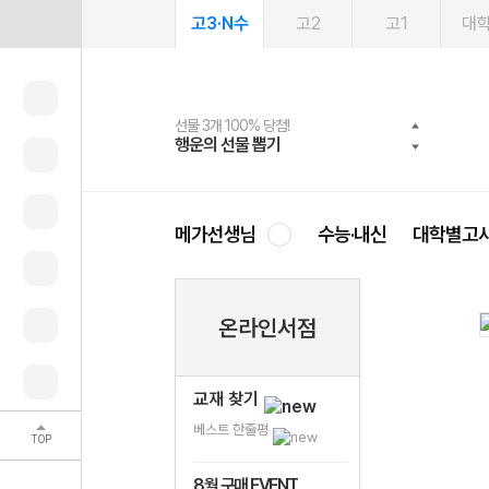
고3·N수
고2
고1
대
선물 3개 100% 당첨!
선물 100% 증정!
여름방학 스터디 캐시백
2027 러셀 단과
스마트러닝앱
메가패스
메가패스 수강생 무료혜택!
사회공헌 캠페인
행운의 선물 뽑기
메가스터디 X 올리브
메가런 썸머스쿨
강사 공개선발
설문 EVENT
3일 무료 체험권
메가클럽 멤버십
희망이룸 메가나눔
영
메가선생님
수능·내신
대학별고
온라인서점
교재 찾기
베스트 한줄평
TOP
8월 구매 EVENT