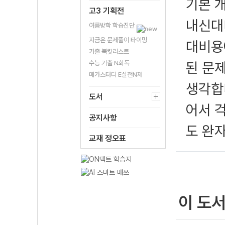
기본 
고3 기획전
내신대
여름방학 학습진단
지금은 문제풀이 타이밍
대비용
기출 북킷리스트
수능 기출 N회독
된 문
메가스터디 E실전N제
생각합
도서
어서 
공지사항
도 완
교재 정오표
이 도