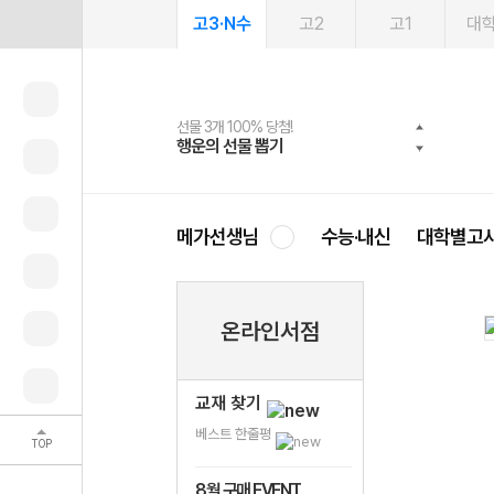
고3·N수
고2
고1
대
선물 3개 100% 당첨!
선물 100% 증정!
여름방학 스터디 캐시백
2027 러셀 단과
스마트러닝앱
메가패스
메가패스 수강생 무료혜택!
사회공헌 캠페인
행운의 선물 뽑기
메가스터디 X 올리브
메가런 썸머스쿨
강사 공개선발
설문 EVENT
3일 무료 체험권
메가클럽 멤버십
희망이룸 메가나눔
영
메가선생님
수능·내신
대학별고
온라인서점
교재 찾기
베스트 한줄평
TOP
8월 구매 EVENT