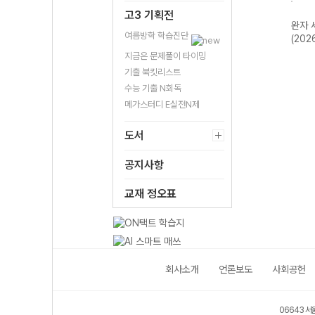
고3 기획전
한국지
완자 기출PICK
완자 고등 현대사
완자 한국사
완자 
여름방학 학습진단
2개정
동아시아 역사기
회와 윤리-22개
(2026년용)
(202
행-22개정
정 (2026년)
지금은 문제풀이 타이밍
(2026년)
기출 북킷리스트
수능 기출 N회독
메가스터디 E실전N제
도서
공지사항
교재 정오표
회사소개
언론보도
사회공헌
06643 서