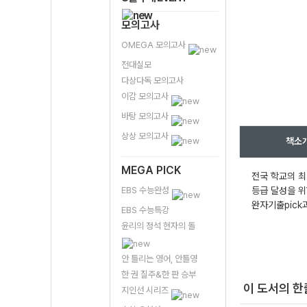
모의고사
OMEGA 모의고사
전대실모
다상다독 모의고사
이감 모의고사
바탕 모의고사
상상 모의고사
책소
MEGA PICK
전국 학교의 최
EBS 수능완성
등급 달성을 위
완자기출pick
EBS 수능특강
윤리의 정석 현자의 돌
안 틀리는 영어, 안틀영
한 권 질주&한 판 승부
이 도서의 
지인선 시리즈