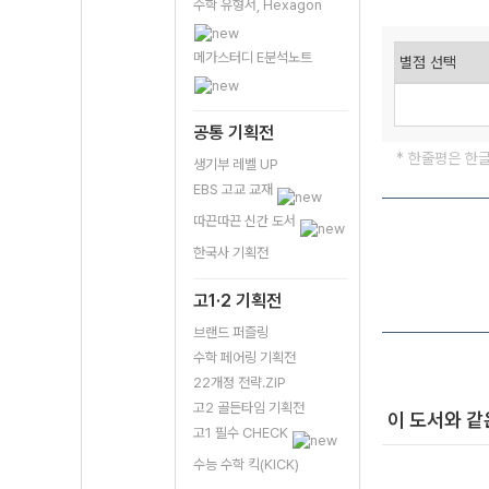
수학 유형서, Hexagon
메가스터디 E분석노트
공통 기획전
* 한줄평은 한
생기부 레벨 UP
EBS 고교 교재
따끈따끈 신간 도서
한국사 기획전
고1·2 기획전
브랜드 퍼즐링
수학 페어링 기획전
22개정 전략.ZIP
고2 골든타임 기획전
이 도서와 같
고1 필수 CHECK
수능 수학 킥(KICK)