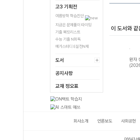
고3 기획전
여름방학 학습진단
지금은 문제풀이 타이밍
이 도서와 같
기출 북킷리스트
수능 기출 N회독
메가스터디 E실전N제
아사
완자 생활과 윤리
완자 세계지리
완자 정치와 법
완자 
도서
(2026년용)
(2026년용)
(2026년용)
(202
공지사항
교재 정오표
회사소개
언론보도
사회공헌
06643 서