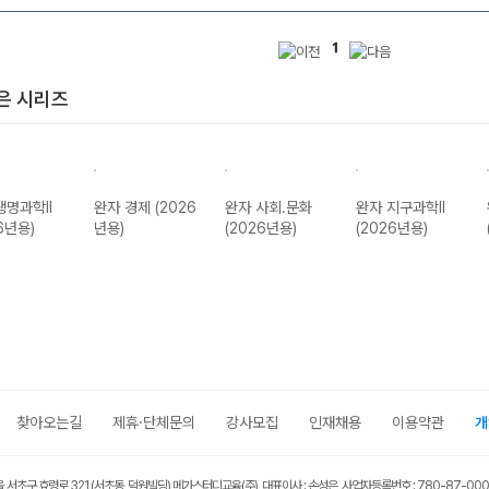
1
은 시리즈
생명과학II
완자 경제 (2026
완자 사회.문화
완자 지구과학II
6년용)
년용)
(2026년용)
(2026년용)
찾아오는길
제휴·단체문의
강사모집
인재채용
이용약관
개
울 서초구 효령로 321 (서초동, 덕원빌딩) 메가스터디교육(주) 대표이사 : 손성은 사업자등록번호 : 780-87-00