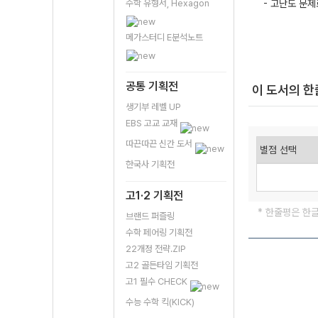
수학 유형서, Hexagon
- 고난도 문제
메가스터디 E분석노트
공통 기획전
이 도서의 
생기부 레벨 UP
EBS 고교 교재
따끈따끈 신간 도서
한국사 기획전
고1·2 기획전
* 한줄평은 한
브랜드 퍼즐링
수학 페어링 기획전
22개정 전략.ZIP
고2 골든타임 기획전
고1 필수 CHECK
수능 수학 킥(KICK)