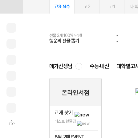
고3·N수
고2
고1
대
선물 3개 100% 당첨!
선물 100% 증정!
여름방학 스터디 캐시백
2027 러셀 단과
스마트러닝앱
메가패스
메가패스 수강생 무료혜택!
사회공헌 캠페인
행운의 선물 뽑기
메가스터디 X 올리브
메가런 썸머스쿨
강사 공개선발
설문 EVENT
3일 무료 체험권
메가클럽 멤버십
희망이룸 메가나눔
영
메가선생님
수능·내신
대학별고
온라인서점
교재 찾기
베스트 한줄평
TOP
8월 구매 EVENT