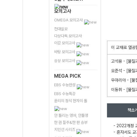
모의고사
OMEGA 모의고사
전대실모
다상다독 모의고사
이감 모의고사
이 교재로 열공
바탕 모의고사
상상 모의고사
고석용 - [물질
오준석 - [물질
MEGA PICK
우마리아 - [물
EBS 수능완성
이동휘 - [물질
EBS 수능특강
윤리의 정석 현자의 돌
책소
안 틀리는 영어, 안틀영
한 권 질주&한 판 승부
- 2022개정
지인선 시리즈
- 혼자서도 교