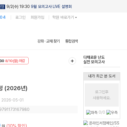
9/2(수) 19:30
9월 모의고사 LIVE 설명회
신청
104
로그인
회원가입
학원 바로가기
현우진의
강좌 · 교재 찾기
통합검색
킬링캠프 시즌1
다채로운 난도
30
8/10(월) 마감
실전 모의고사
T
8/10(월) 마감
내가 최근 본 도서
 (2026년)
로그인후
사용하세요.
2026-05-01
 9791173167980
0/0
0
(10% 할인)
원