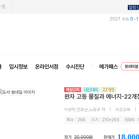
학생
알람
2027 수능
D-
사
입시정보
온라인서점
수시진단
메가패스
프리미엄 
EVEN
해설강좌
내신대비
22개정
완자 고등 물질과 에너지-22개정
이성학,전호균,노동규 저
|
비상교육
|
쪽수 : 288
크기 : 210*265
ISBN :
18,00
정가
20,000원
판매가