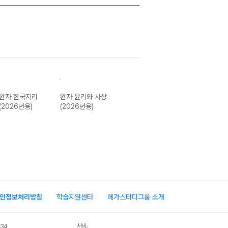
완자 한국지리
완자 윤리와 사상
완자 물리학II
완자 화학II
(2026년용)
(2026년용)
(2026년용)
(2026년용)
인정보처리방침
학습지원센터
메가스터디그룹 소개
서비스 가입사실 확인
034