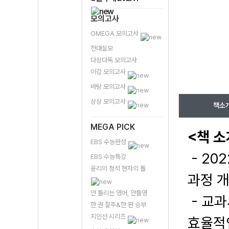
모의고사
OMEGA 모의고사
전대실모
다상다독 모의고사
이감 모의고사
바탕 모의고사
상상 모의고사
책소
MEGA PICK
<책 소
EBS 수능완성
- 20
EBS 수능특강
윤리의 정석 현자의 돌
과정 개
안 틀리는 영어, 안틀영
- 교과
한 권 질주&한 판 승부
지인선 시리즈
효율적