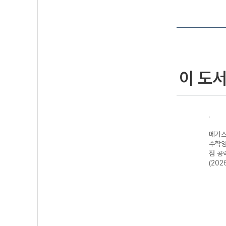
이 도
N제
메가스터디 N제
메가스터디 N제
메가스터디 N제
메가스
-22
지구과학 685
영어영역 어법·어
수학영역 수학I 4
수학영
년)
제-22개정
휘 222제 (2026
점 공략 190제
점 공
(2026년)
년용)
(2026년용)
(202