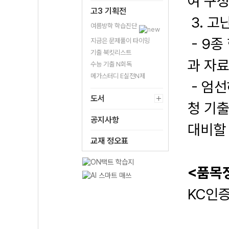
여 구
고3 기획전
3. 고
여름방학 학습진단
- 9종
지금은 문제풀이 타이밍
기출 북킷리스트
과 자
수능 기출 N회독
메가스터디 E실전N제
- 엄선
도서
청 기
공지사항
대비할 
교재 정오표
<품목
KC인