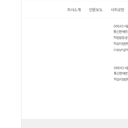
회사소개
언론보도
사회공헌
06643 서
통신판매번호
학원설립·운
학습지원센터
copyrigh
06643 서
통신판매번호
학습지원센터