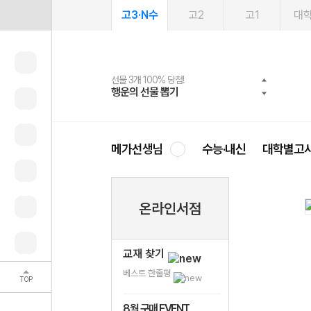
고3·N수
고2
고1
대
선물 3개 100% 당첨!
선물 100% 증정!
2027 러셀 단과
스마트러닝앱
메가패스
메가패스 수강생 무료혜택!
사회공헌 캠페인
행운의 선물 뽑기
메가스터디 X 올리브
강사 공개선발
설문 EVENT
3일 무료 체험권
메가클럽 멤버십
희망이룸 메가나눔
영
메가선생님
수능·내신
대학별고
온라인서점
교재 찾기
베스트 한줄평
TOP
8월 구매 EVENT