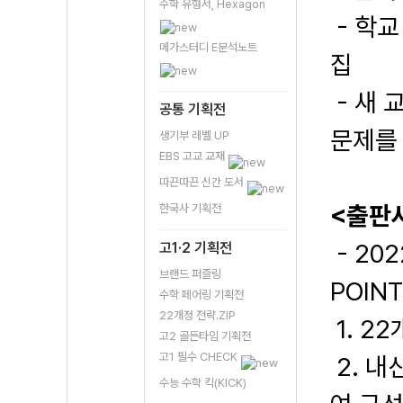
수학 유형서, Hexagon
- 학교
메가스터디 E분석노트
집
- 새 
공통 기획전
문제를 
생기부 레벨 UP
EBS 고교 교재
따끈따끈 신간 도서
<출판
한국사 기획전
- 20
고1·2 기획전
브랜드 퍼즐링
POINT
수학 페어링 기획전
22개정 전략.ZIP
1. 2
고2 골든타임 기획전
고1 필수 CHECK
2. 내
수능 수학 킥(KICK)