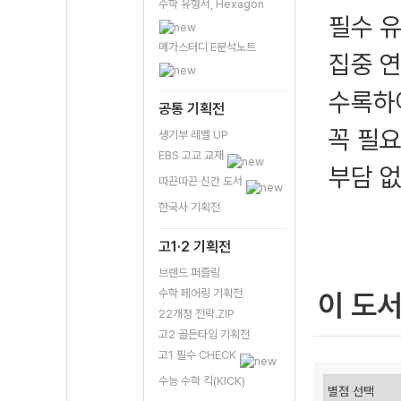
수학 유형서, Hexagon
필수 
메가스터디 E분석노트
집중 연
수록하여
공통 기획전
꼭 필요
생기부 레벨 UP
EBS 고교 교재
부담 없
따끈따끈 신간 도서
한국사 기획전
고1·2 기획전
브랜드 퍼즐링
수학 페어링 기획전
이 도
22개정 전략.ZIP
고2 골든타임 기획전
고1 필수 CHECK
수능 수학 킥(KICK)