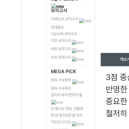
모의고사
OMEGA 모의고사
전대실모
다상다독 모의고사
이감 모의고사
바탕 모의고사
상상 모의고사
책소
MEGA PICK
3점 중
EBS 수능완성
반영한 
EBS 수능특강
윤리의 정석 현자의 돌
중요한
안 틀리는 영어, 안틀영
철저히
한 권 질주&한 판 승부
지인선 시리즈