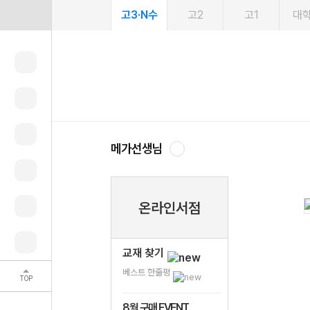
고3·N수
고2
고1
대
메가선생님
온라인서점
교재 찾기
베스트 한줄평
TOP
8월 구매 EVENT