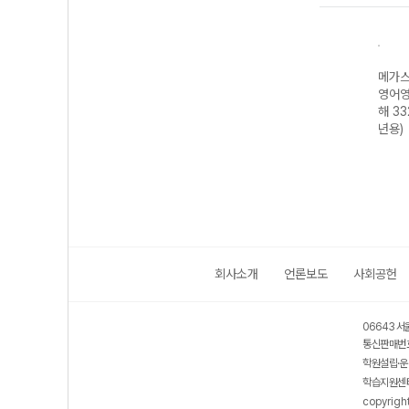
N제
메가스터디 N제
메가스터디 N제
메가스터디 N제
메가스
85
영어영역 어법·어
수학영역 수학I 4
수학영역 수학II 3
영어영
휘 222제 (2026
점 공략 190제
점 공략 214제
해 33
년용)
(2026년용)
(2026년용)
년용)
회사소개
언론보도
사회공헌
06643 서
통신판매번호
학원설립·운
학습지원센터
copyrigh