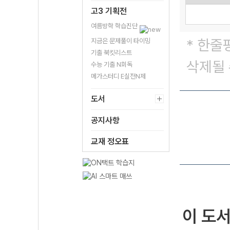
고3 기획전
여름방학 학습진단
* 한줄
지금은 문제풀이 타이밍
기출 북킷리스트
삭제될 
수능 기출 N회독
메가스터디 E실전N제
도서
공지사항
교재 정오표
이 도