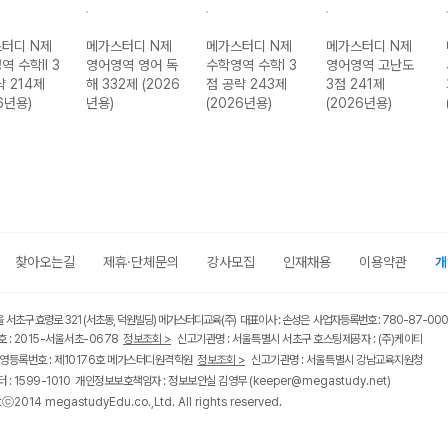
터디 N제
메가스터디 N제
메가스터디 N제
메가스터디 N제
역 수학II 3
영어영역 영어 독
수학영역 수학I 3
영어영역 고난도
략 214제
해 332제 (2026
점 공략 243제
3점 241제
6년용)
년용)
(2026년용)
(2026년용)
찾아오는길
제휴·단체문의
강사모집
인재채용
이용약관
개
울 서초구 효령로 321 (서초동, 덕원빌딩) 메가스터디교육(주) 대표이사 : 손성은 사업자등록번호 : 780-87-00
 : 2015-서울서초-0678
정보조회 >
신고기관명 : 서울특별시 서초구 호스팅제공자 : (주)케이티
영등록번호 : 제10176호 메가스터디원격학원
정보조회 >
신고기관명 : 서울특별시 강남교육지원청
 : 1599-1010 개인정보보호책임자 : 정보보안실 김영무
(keeper@megastudy.net)
tⓒ2014 megastudyEdu.co.,Ltd. All rights reserved.