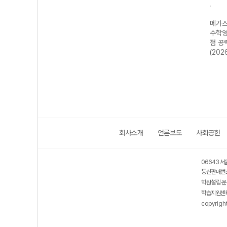
N제
메가스터디 N제
메가스터디 N제
메가스터디 N제
메가스
-22
지구과학 685
영어영역 어법·어
수학영역 수학I 4
수학영
년)
제-22개정
휘 222제 (2026
점 공략 190제
점 공
(2026년)
년용)
(2026년용)
(202
회사소개
언론보도
사회공헌
06643 서
통신판매번호
학원설립·운
학습지원센터
copyrigh