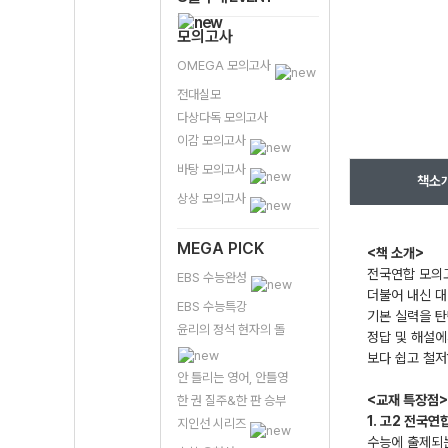
모의고사
OMEGA 모의고사
전대실모
다상다독 모의고사
이감 모의고사
바탕 모의고사
책소
상상 모의고사
MEGA PICK
<책 소개>
전국연합 모의고
EBS 수능완성
더불어 내신 대
EBS 수능특강
기본 실력을 탄
윤리의 정석 현자의 돌
정답 및 해설에
보다 쉽고 철저
안 틀리는 영어, 안틀영
<교재 특장점>
한 권 질주&한 판 승부
1. 고2 전국
지인선 시리즈
수능에 출제되는