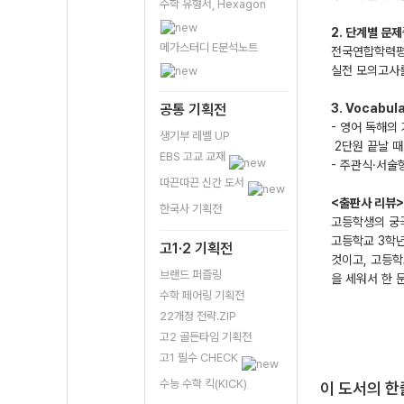
수학 유형서, Hexagon
2. 단계별 문
메가스터디 E분석노트
전국연합학력평
실전 모의고사를
공통 기획전
3. Vocabu
- 영어 독해의
생기부 레벨 UP
2단원 끝날 
EBS 고교 교재
- 주관식·서술
따끈따끈 신간 도서
<출판사 리뷰>
한국사 기획전
고등학생의 궁극
고등학교 3학년
고1·2 기획전
것이고, 고등학
브랜드 퍼즐링
을 세워서 한 
수학 페어링 기획전
22개정 전략.ZIP
고2 골든타임 기획전
고1 필수 CHECK
수능 수학 킥(KICK)
이 도서의 