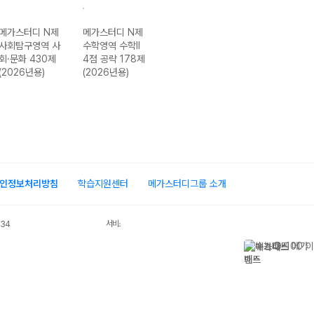
메가스터디 N제
메가스터디 N제
메가스터디 N제
메가스터디 N제
사회탐구영역 사
수학영역 수학II
과학탐구영역 화
사회탐구영역 생
회·문화 430제
4점 공략 178제
학I 274제
활과 윤리 400
(2026년용)
(2026년용)
(2026년용)
제 (2026년용)
인정보처리방침
학습지원센터
메가스터디그룹 소개
서비스 가입사실 확인
034