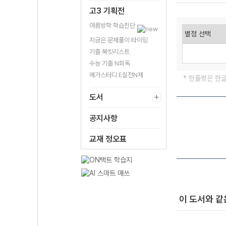
고3 기획전
여름방학 학습진단
지금은 문제풀이 타이밍
기출 북킷리스트
수능 기출 N회독
메가스터디 E실전N제
* 한줄평은 한
도서
공지사항
교재 정오표
이 도서와 같