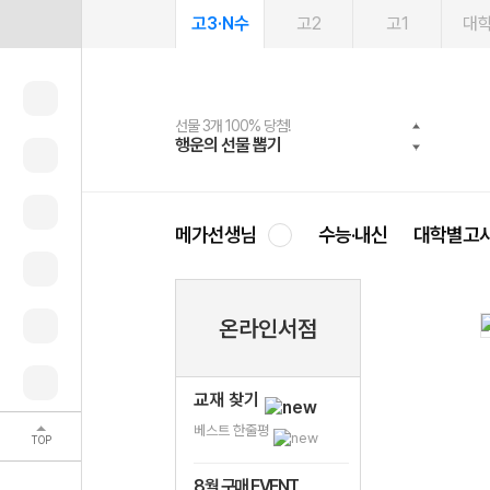
고3·N수
고2
고1
대
선물 3개 100% 당첨!
선물 100% 증정!
여름방학 스터디 캐시백
2027 러셀 단과
스마트러닝앱
메가패스
메가패스 수강생 무료혜택!
사회공헌 캠페인
행운의 선물 뽑기
메가스터디 X 올리브
메가런 썸머스쿨
강사 공개선발
설문 EVENT
3일 무료 체험권
메가클럽 멤버십
희망이룸 메가나눔
영
메가선생님
수능·내신
대학별고
온라인서점
교재 찾기
베스트 한줄평
TOP
8월 구매 EVENT