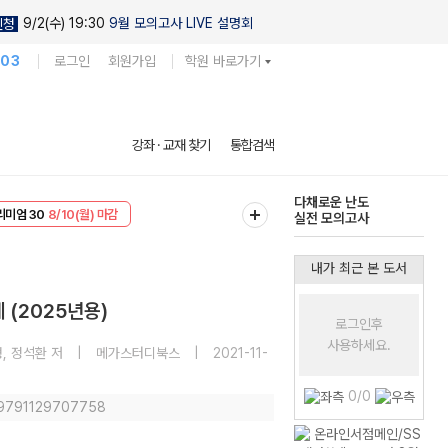
9/2(수) 19:30
9월 모의고사 LIVE 설명회
신청
103
로그인
회원가입
학원 바로가기
현우진의
강좌 · 교재 찾기
통합검색
킬링캠프 시즌1
EVENT
8/10(월) 마감
다채로운 난도
리미엄 30
8/10(월) 마감
실전 모의고사
내가 최근 본 도서
 (2025년용)
로그인후
사용하세요.
형, 정석환 저
|
메가스터디북스
|
2021-11-
0/0
 9791129707758