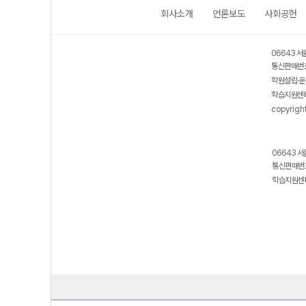
회사소개
언론보도
사회공헌
06643 서
통신판매번호
학원설립·운
학습지원센터
copyrigh
06643 서
통신판매번호
학습지원센터