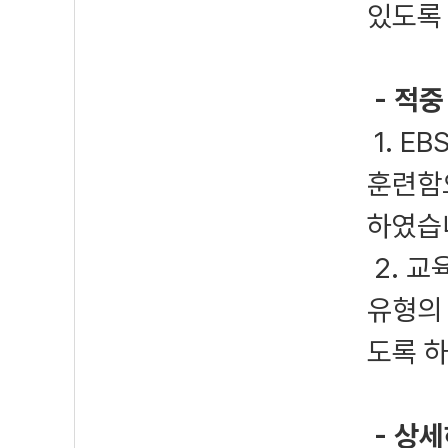
있도록
- 적중
1. E
훈련함
하였습
2. 교
유형의 
도록 
- 상세