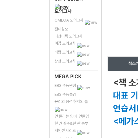
모의고사
OMEGA 모의고사
전대실모
다상다독 모의고사
이감 모의고사
바탕 모의고사
상상 모의고사
책소
MEGA PICK
<책 소
EBS 수능완성
대표 기
EBS 수능특강
윤리의 정석 현자의 돌
연습서
안 틀리는 영어, 안틀영
<메가스
한 권 질주&한 판 승부
지인선 시리즈