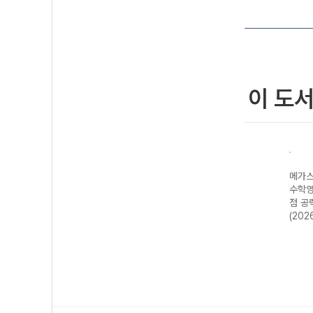
이 도
N제
메가스터디 N제
메가스터디 N제
메가스터디 N제
메가스
-22
지구과학 685
영어영역 어법·어
수학영역 수학I 4
수학영
년)
제-22개정
휘 222제 (2026
점 공략 190제
점 공
(2026년)
년용)
(2026년용)
(202