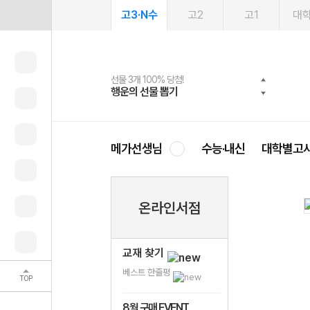
고3·N수
고2
고1
대
선물 3개 100% 당첨!
선물 100% 증정!
여름방학 스터디 캐시백
2027 러셀 단과
스마트러닝앱
메가패스
메가패스 수강생 무료혜택!
사회공헌 캠페인
행운의 선물 뽑기
메가스터디 X 올리브
메가런 썸머스쿨
강사 공개선발
설문 EVENT
3일 무료 체험권
메가클럽 멤버십
희망이룸 메가나눔
영
메가선생님
수능·내신
대학별고
온라인서점
교재 찾기
베스트 한줄평
TOP
8월 구매 EVENT