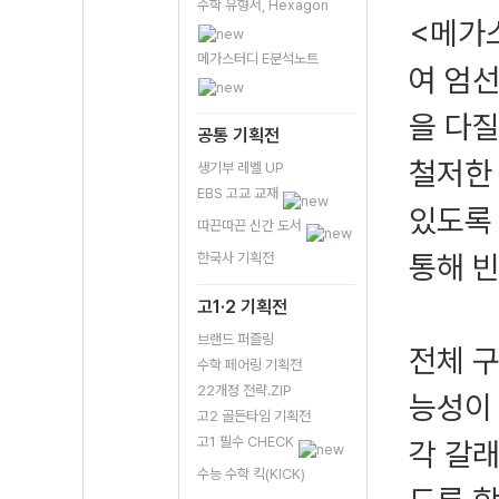
수학 유형서, Hexagon
<메가스
메가스터디 E분석노트
여 엄
을 다질
공통 기획전
철저한
생기부 레벨 UP
EBS 고교 교재
있도록
따끈따끈 신간 도서
통해 
한국사 기획전
고1·2 기획전
브랜드 퍼즐링
전체 구
수학 페어링 기획전
22개정 전략.ZIP
능성이
고2 골든타임 기획전
고1 필수 CHECK
각 갈
수능 수학 킥(KICK)