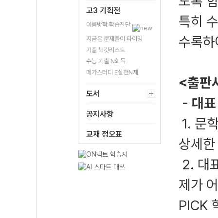
도록 
고3 기획전
특히 수
여름방학 학습진단
수록하여
지금은 문제풀이 타이밍
기출 북킷리스트
수능 기출 N회독
메가스터디 E실전N제
<출판
도서
- 대표
공지사항
1. 문
교재 정오표
상세한
2. 대
제가 어
PICK