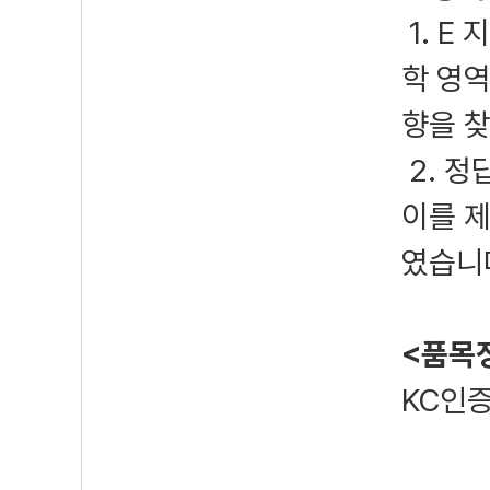
1. E
학 영
향을 
2. 정
이를 
였습니
<품목
KC인