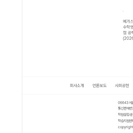
N제
메가스터디 N제
메가스터디 N제
메가스터디 N제
메가스
-22
지구과학 685
영어영역 어법·어
수학영역 수학I 4
수학영
년)
제-22개정
휘 222제 (2026
점 공략 190제
점 공
(2026년)
년용)
(2026년용)
(202
회사소개
언론보도
사회공헌
06643 서
통신판매번호
학원설립·운
학습지원센터
copyrigh