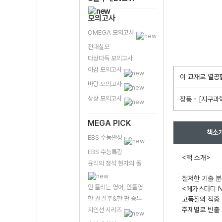
모의고사
OMEGA 모의고사
전대실모
다상다독 모의고사
이감 모의고사
이 교재로 열공
바탕 모의고사
상상 모의고사
장풍 - [지구과
MEGA PICK
책소
EBS 수능완성
EBS 수능특강
<책 소개>
윤리의 정석 현자의 돌
철저한 기출 분
안 틀리는 영어, 안틀영
<메가스터디 N
한 권 질주&한 판 승부
고품질의 적중 
주제별로 빈출 
지인선 시리즈