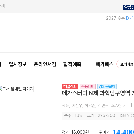
학생
알람
2027 수능
D-
사
입시정보
온라인서점
합격예측
메가패스
프리미엄 
EVEN
해설강좌
수능대비
강의용교재
메가스터디 N제 과학탐구영역 지구
장풍, 이진우, 이용준, 김연귀, 조승현 저
|
쪽수 : 168
크기 : 225*300
ISBN :
14,400
정가
16,000원
판매가