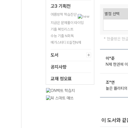
고3 기획전
여름방학 학습진단
지금은 문제풀이 타이밍
기출 북킷리스트
수능 기출 N회독
* 한줄평은 한
메가스터디 E실전N제
도서
이*준
N제 한권에 
공지사항
교재 정오표
조*연
높은 퀄리티의 
이 도서와 같