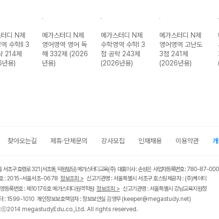
터디 N제
메가스터디 N제
메가스터디 N제
메가스터디 N제
역 수학II 3
영어영역 영어 독
수학영역 수학I 3
영어영역 고난도
략 214제
해 332제 (2026
점 공략 243제
3점 241제
6년용)
년용)
(2026년용)
(2026년용)
찾아오는길
제휴·단체문의
강사모집
인재채용
이용약관
개
울 서초구 효령로 321 (서초동, 덕원빌딩) 메가스터디교육(주) 대표이사 : 손성은 사업자등록번호 : 780-87-00
 : 2015-서울서초-0678
정보조회 >
신고기관명 : 서울특별시 서초구 호스팅제공자 : (주)케이티
영등록번호 : 제10176호 메가스터디원격학원
정보조회 >
신고기관명 : 서울특별시 강남교육지원청
 : 1599-1010 개인정보보호책임자 : 정보보안실 김영무
(keeper@megastudy.net)
tⓒ2014 megastudyEdu.co.,Ltd. All rights reserved.