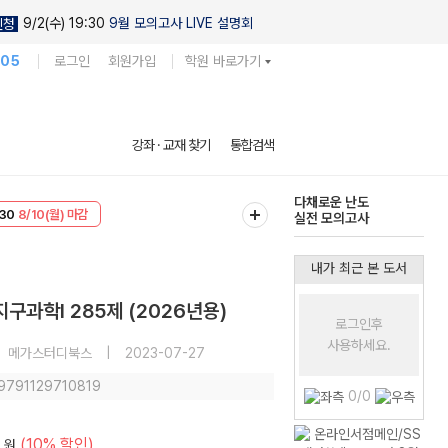
9/2(수) 19:30
9월 모의고사 LIVE 설명회
신청
105
로그인
회원가입
학원 바로가기
현우진의
강좌 · 교재 찾기
통합검색
킬링캠프 시즌1
다채로운 난도
30
8/10(월) 마감
실전 모의고사
T
8/10(월) 마감
내가 최근 본 도서
과학I 285제 (2026년용)
로그인후
사용하세요.
메가스터디북스
|
2023-07-27
 9791129710819
0/0
(10% 할인)
원