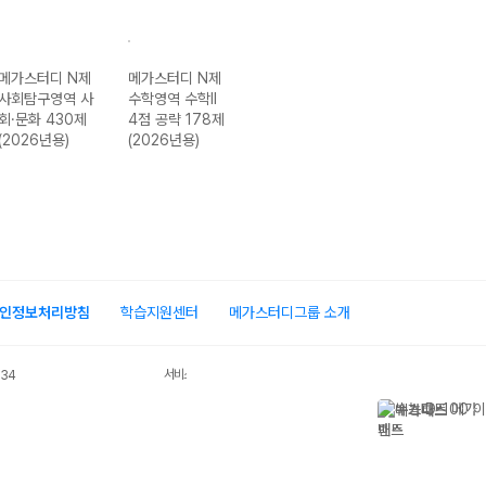
메가스터디 N제
메가스터디 N제
메가스터디 N제
메가스터디 N제
사회탐구영역 사
수학영역 수학II
과학탐구영역 화
사회탐구영역 생
회·문화 430제
4점 공략 178제
학I 274제
활과 윤리 400
(2026년용)
(2026년용)
(2026년용)
제 (2026년용)
인정보처리방침
학습지원센터
메가스터디그룹 소개
서비스 가입사실 확인
034