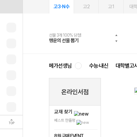
고3·N수
고2
고1
대
선물 3개 100% 당첨!
선물 100% 증정!
여름방학 스터디 캐시백
2027 러셀 단과
스마트러닝앱
메가패스
메가패스 수강생 무료혜택!
사회공헌 캠페인
행운의 선물 뽑기
메가스터디 X 올리브
메가런 썸머스쿨
강사 공개선발
설문 EVENT
3일 무료 체험권
메가클럽 멤버십
희망이룸 메가나눔
영
메가선생님
수능·내신
대학별고
온라인서점
교재 찾기
베스트 한줄평
TOP
8월 구매 EVENT