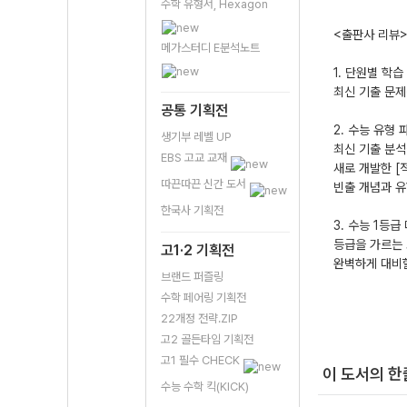
수학 유형서, Hexagon
<출판사 리뷰
메가스터디 E분석노트
1. 단원별 학습
최신 기출 문제
공통 기획전
2. 수능 유형
생기부 레벨 UP
최신 기출 분석
EBS 고교 교재
새로 개발한 [
따끈따끈 신간 도서
빈출 개념과 유
한국사 기획전
3. 수능 1등급
등급을 가르는 
고1·2 기획전
완벽하게 대비할
브랜드 퍼즐링
수학 페어링 기획전
22개정 전략.ZIP
고2 골든타임 기획전
고1 필수 CHECK
이 도서의 
수능 수학 킥(KICK)