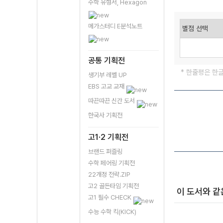
수학 유형서, Hexagon
메가스터디 E분석노트
공통 기획전
* 한줄평은 한
생기부 레벨 UP
EBS 고교 교재
따끈따끈 신간 도서
한국사 기획전
고1·2 기획전
브랜드 퍼즐링
수학 페어링 기획전
22개정 전략.ZIP
고2 골든타임 기획전
이 도서와 같
고1 필수 CHECK
수능 수학 킥(KICK)