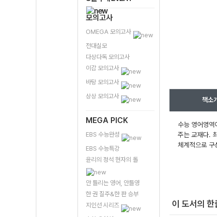
모의고사
OMEGA 모의고사
전대실모
다상다독 모의고사
이감 모의고사
바탕 모의고사
상상 모의고사
책소
MEGA PICK
수능 영어영역에
EBS 수능완성
주는 교재다. 
체계적으로 구
EBS 수능특강
윤리의 정석 현자의 돌
안 틀리는 영어, 안틀영
한 권 질주&한 판 승부
이 도서의 
지인선 시리즈