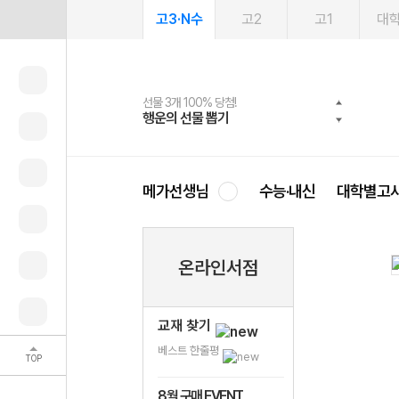
고3·N수
고2
고1
대
선물 3개 100% 당첨!
선물 100% 증정!
여름방학 스터디 캐시백
2027 러셀 단과
스마트러닝앱
메가패스
메가패스 수강생 무료혜택!
사회공헌 캠페인
행운의 선물 뽑기
메가스터디 X 올리브
메가런 썸머스쿨
강사 공개선발
설문 EVENT
3일 무료 체험권
메가클럽 멤버십
희망이룸 메가나눔
영
메가선생님
수능·내신
대학별고
온라인서점
교재 찾기
베스트 한줄평
TOP
8월 구매 EVENT