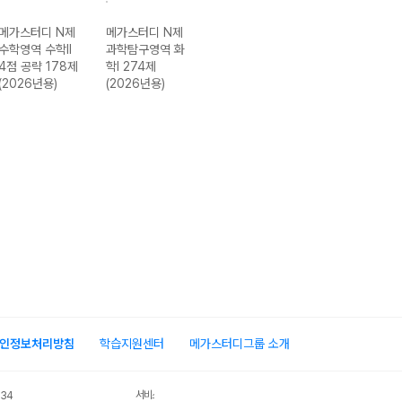
메가스터디 N제
메가스터디 N제
메가스터디 N제
메가스터디 N제
수학영역 수학II
과학탐구영역 화
사회탐구영역 생
한국사2 867
4점 공략 178제
학I 274제
활과 윤리 400
제-22개정
(2026년용)
(2026년용)
제 (2026년용)
(2026년용)
인정보처리방침
학습지원센터
메가스터디그룹 소개
서비스 가입사실 확인
034