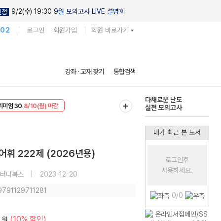
9/2(수) 19:30
9월 모의고사 LIVE 설명회
신청
102
로그인
회원가입
학원 바로가기
현우진의
강좌 · 교재 찾기
통합검색
킬링캠프 시즌1
다채로운 난도
리미엄 30
8/10(월) 마감
실전 모의고사
EVENT
8/10(월) 마감
내가 최근 본 도서
휘 222제 (2026년용)
로그인후
사용하세요.
터디북스
|
2023-12-20
 9791129711281
0/0
(10% 할인)
원