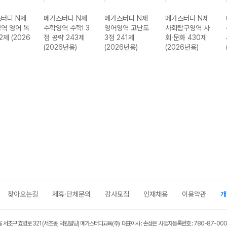
터디 N제
메가스터디 N제
메가스터디 N제
메가스터디 N제
역 영어 독
수학영역 수학I 3
영어영역 고난도
사회탐구영역 사
2제 (2026
점 공략 243제
3점 241제
회·문화 430제
(2026년용)
(2026년용)
(2026년용)
찾아오는길
제휴·단체문의
강사모집
인재채용
이용약관
개
울 서초구 효령로 321 (서초동, 덕원빌딩) 메가스터디교육(주) 대표이사 : 손성은 사업자등록번호 : 780-87-00