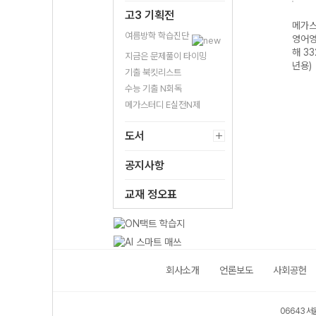
고3 기획전
N제
메가스터디 N제
메가스터디 N제
메가스터디 N제
메가스
여름방학 학습진단
-22
지구과학 685
수학영역 수학I 4
수학영역 수학II 3
영어영
년)
제-22개정
점 공략 190제
점 공략 214제
해 33
지금은 문제풀이 타이밍
(2026년)
(2026년용)
(2026년용)
년용)
기출 북킷리스트
수능 기출 N회독
메가스터디 E실전N제
도서
공지사항
교재 정오표
회사소개
언론보도
사회공헌
06643 서