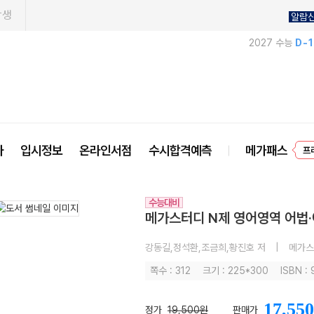
학생
알람
2027 수능
D-
프
사
입시정보
온라인서점
수시합격예측
메가패스
수능대비
메가스터디 N제 영어영역 어법·어
강동길,정석환,조금희,황진호 저
|
메가스
쪽수 : 312
크기 : 225*300
ISBN :
17,550
정가
19,500원
판매가