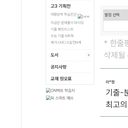
고3 기획전
여름방학 학습진단
지금은 문제풀이 타이밍
기출 북킷리스트
수능 기출 N회독
* 한줄
메가스터디 E실전N제
삭제될 
도서
공지사항
교재 정오표
이*정
기출-
최고의 