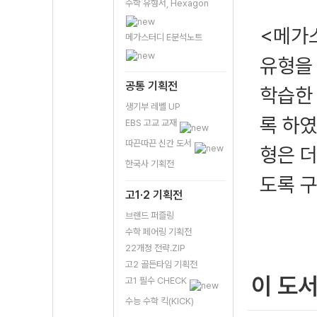
수학 유형서, Hexagon
<메가스
메가스터디 E분석노트
유형을
공통 기획전
학습한 
생기부 레벨 UP
록 하였
EBS 고교 교재
따끈따끈 신간 도서
형은 더
한국사 기획전
도록 
고1·2 기획전
브랜드 퍼즐링
수학 페어링 기획전
22개정 전략.ZIP
고2 골든타임 기획전
이 도
고1 필수 CHECK
수능 수학 킥(KICK)