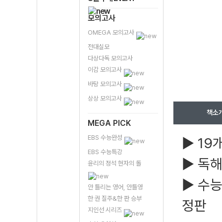
모의고사
OMEGA 모의고사
전대실모
다상다독 모의고사
이감 모의고사
바탕 모의고사
상상 모의고사
책소
MEGA PICK
EBS 수능완성
▶ 19
EBS 수능특강
▶ 독해
윤리의 정석 현자의 돌
▶ 수능
안 틀리는 영어, 안틀영
한 권 질주&한 판 승부
정판
지인선 시리즈