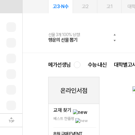
고3·N수
고2
고1
대
선물 3개 100% 당첨!
선물 100% 증정!
여름방학 스터디 캐시백
2027 러셀 단과
스마트러닝앱
메가패스
메가패스 수강생 무료혜택!
사회공헌 캠페인
행운의 선물 뽑기
메가스터디 X 올리브
메가런 썸머스쿨
강사 공개선발
설문 EVENT
3일 무료 체험권
메가클럽 멤버십
희망이룸 메가나눔
영
메가선생님
수능·내신
대학별고
온라인서점
교재 찾기
베스트 한줄평
TOP
8월 구매 EVENT