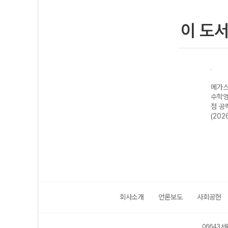
이 도
N제
메가스터디 N제
메가스터디 N제
메가스터디 N제
메가스
-22
지구과학 685
영어영역 어법·어
수학영역 수학I 4
수학영
년)
제-22개정
휘 222제 (2026
점 공략 190제
점 공
(2026년)
년용)
(2026년용)
(202
회사소개
언론보도
사회공헌
06643 서