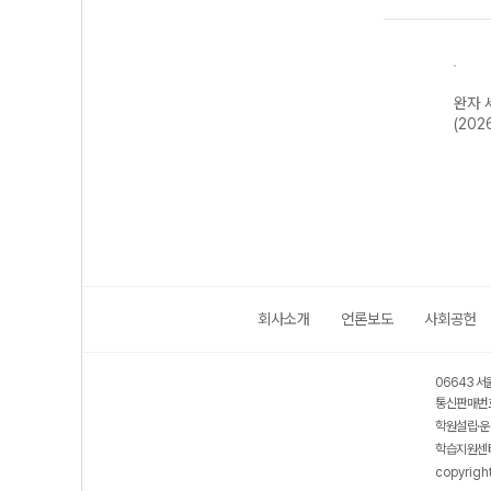
한국지
완자 기출PICK
완자 고등 현대사
완자 한국사
완자 
2개정
동아시아 역사기
회와 윤리-22개
(2026년용)
(202
행-22개정
정 (2026년)
(2026년)
회사소개
언론보도
사회공헌
06643 서
통신판매번호
학원설립·운
학습지원센터
copyrigh