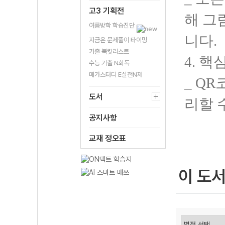
고3 기획전
해 그
여름방학 학습진단
니다.
지금은 문제풀이 타이밍
기출 북킷리스트
4. 
수능 기출 N회독
메가스터디 E실전N제
_ Q
도서
리할 
공지사항
교재 정오표
이 도