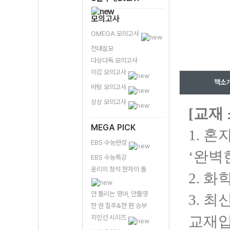
모의고사
OMEGA 모의고사
전대실모
다상다독 모의고사
이감 모의고사
책소
바탕 모의고사
상상 모의고사
[교재
MEGA PICK
1. 
EBS 수능완성
‘완벽
EBS 수능특강
윤리의 정석 현자의 돌
2. 
안 틀리는 영어, 안틀영
3. 
한 권 질주&한 판 승부
지인선 시리즈
교재입