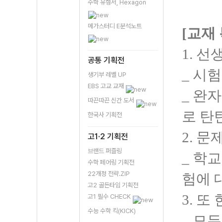
수학 유형서, Hexagon
메가스터디 E분석노트
[교재
1. 
공통 기획전
_ 시
생기부 레벨 UP
EBS 고교 교재
_ 완자
따끈따끈 신간 도서
로 탄
한국사 기획전
2. 
고1·2 기획전
브랜드 퍼즐링
_ 학
수학 페어링 기획전
22개정 전략.ZIP
험에 
고2 골든타임 기획전
3. 또
고1 필수 CHECK
수능 수학 킥(KICK)
_ 모