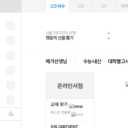
고3·N수
고2
고1
대
선물 3개 100% 당첨!
선물 100% 증정!
여름방학 스터디 캐시백
2027 러셀 단과
스마트러닝앱
메가패스
메가패스 수강생 무료혜택!
사회공헌 캠페인
행운의 선물 뽑기
메가스터디 X 올리브
메가런 썸머스쿨
강사 공개선발
설문 EVENT
3일 무료 체험권
메가클럽 멤버십
희망이룸 메가나눔
영
메가선생님
수능·내신
대학별고
온라인서점
교재 찾기
베스트 한줄평
TOP
8월 구매 EVENT