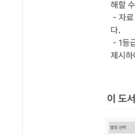
해할 수
- 자
다.
- 1
제시하여
이 도