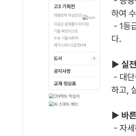
- 응
고3 기획전
하여 
여름방학 학습진단
- 1
지금은 문제풀이 타이밍
기출 북킷리스트
다.
수능 기출 N회독
메가스터디 E실전N제
도서
▶ 실전
공지사항
- 대
교재 정오표
하고, 
▶ 바
- 자세