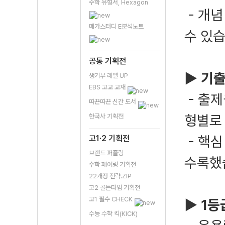
수학 유형서, Hexagon
- 개념
메가스터디 E분석노트
수 있습
공통 기획전
▶ 기출
생기부 레벨 UP
EBS 고교 교재
- 출제
따끈따끈 신간 도서
형별로
한국사 기획전
- 핵심
고1·2 기획전
브랜드 퍼즐링
수록했
수학 페어링 기획전
22개정 전략.ZIP
고2 골든타임 기획전
고1 필수 CHECK
▶ 1등
수능 수학 킥(KICK)