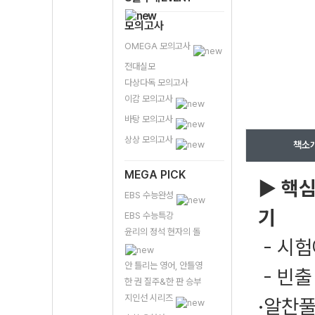
모의고사
OMEGA 모의고사
전대실모
다상다독 모의고사
이감 모의고사
바탕 모의고사
상상 모의고사
책소
MEGA PICK
▶ 핵심
EBS 수능완성
기
EBS 수능특강
윤리의 정석 현자의 돌
- 시
안 틀리는 영어, 안틀영
- 빈출
한 권 질주&한 판 승부
지인선 시리즈
·알찬