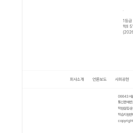
기 물
1등급 만들기 동
1등급 만들기 통
1등급 만들기 한
1등급
-22
아시아 역사 기행
합사회2 700
국사2 510제-22
학II 
년)
515제-22개정
제-22개정
개정 (2026년용)
(202
(2026년)
(2026년용)
회사소개
언론보도
사회공헌
06643 서
통신판매번호
학원설립·운
학습지원센터
copyrigh