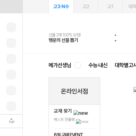
고3·N수
고2
고1
대
선물 3개 100% 당첨!
선물 100% 증정!
여름방학 스터디 캐시백
2027 러셀 단과
스마트러닝앱
메가패스
메가패스 수강생 무료혜택!
사회공헌 캠페인
행운의 선물 뽑기
메가스터디 X 올리브
메가런 썸머스쿨
강사 공개선발
설문 EVENT
3일 무료 체험권
메가클럽 멤버십
희망이룸 메가나눔
영
메가선생님
수능·내신
대학별고
온라인서점
교재 찾기
베스트 한줄평
TOP
8월 구매 EVENT