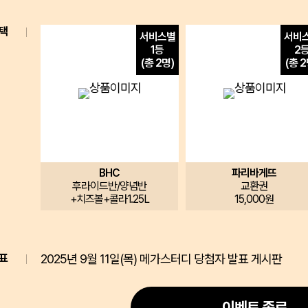
택
서비스별
서비
1등
2
(총 2명)
(총 2
메가스터디
BHC
파리바게뜨
후라이드반/양념반
교환권
+치즈볼+콜라1.25L
15,000원
표
2025년 9월 11일(목) 메가스터디 당첨자 발표 게시판
이벤트 종료