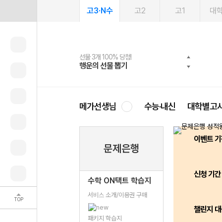
고3·N수
고2
고1
대
선물 3개 100% 당첨!
선물 100% 증정!
여름방학 스터디 캐시백
2027 러셀 단과
스마트러닝앱
메가패스
메가패스 수강생 무료혜택!
사회공헌 캠페인
행운의 선물 뽑기
메가스터디 X 올리브
메가런 썸머스쿨
강사 공개선발
설문 EVENT
3일 무료 체험권
메가클럽 멤버십
희망이룸 메가나눔
영
메가선생님
수능·내신
대학별고
이벤트 기
문제은행
신청 기간
수학 ON택트 학습지
서비스 소개/이용권 구매
TOP
챌린지 대
패키지 학습지