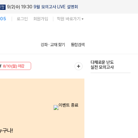
9/2(수) 19:30
9월 모의고사 LIVE 설명회
신청
105
로그인
회원가입
학원 바로가기
현우진의
강좌 · 교재 찾기
통합검색
킬링캠프 시즌1
30
8/10(월) 마감
다채로운 난도
T
8/10(월) 마감
실전 모의고사
누구나!