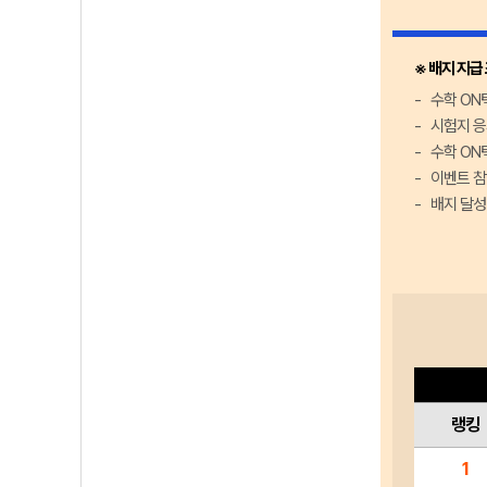
※ 배지 지급
수학 ON
시험지 응
수학 ON
이벤트 참
배지 달성
랭킹
1