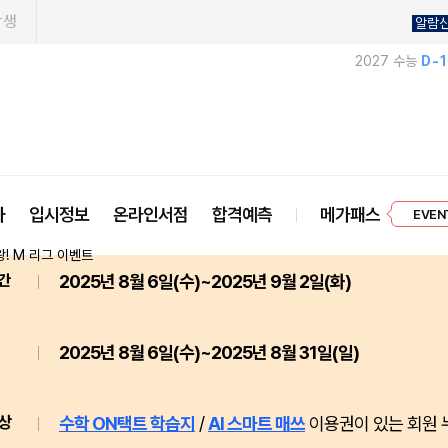
학생
알람
2027 수능
D-
프리미엄 
사
입시정보
온라인서점
합격예측
메가패스
EVEN
간
2025년 8월 6일(수)~2025년 9월 2일(화)
2025년 8월 6일(수)~2025년 8월 31일(일)
상
수학 ON택트 학습지
/
AI 스마트 매쓰
이용권이 있는 회원 