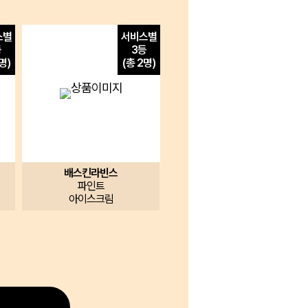
스별
서비스별
등
3등
명)
(총 2명)
배스킨라빈스
파인트
아이스크림