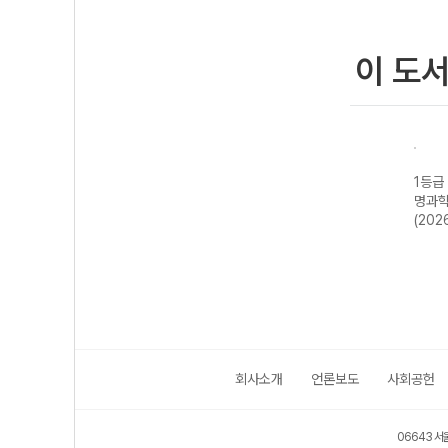
이 도
기 기
1등급 만들기 지
1등급 만들기 물
1등급 만들기 화
1등급
구과학II 548제
리학II 487제
학II 487제
명과학I
(2026년용)
(2026년용)
(2026년용)
(202
회사소개
언론보도
사회공헌
06643 서