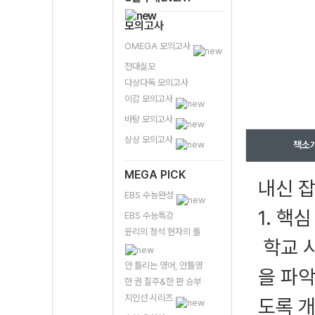
모의고사
OMEGA 모의고사
전대실모
다상다독 모의고사
이감 모의고사
바탕 모의고사
상상 모의고사
책소
MEGA PICK
내신 잡
EBS 수능완성
1. 핵
EBS 수능특강
윤리의 정석 현자의 돌
학교 
안 틀리는 영어, 안틀영
을 파악
한 권 질주&한 판 승부
지인선 시리즈
도록 개