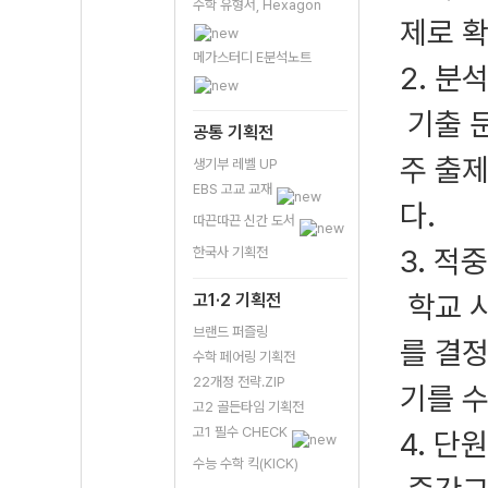
수학 유형서, Hexagon
제로 
메가스터디 E분석노트
2. 분
기출 
공통 기획전
주 출
생기부 레벨 UP
EBS 고교 교재
다.
따끈따끈 신간 도서
3. 적
한국사 기획전
학교 
고1·2 기획전
브랜드 퍼즐링
를 결
수학 페어링 기획전
22개정 전략.ZIP
기를 
고2 골든타임 기획전
고1 필수 CHECK
4. 단
수능 수학 킥(KICK)