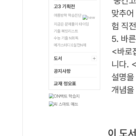
중간고
고3 기획전
맞추어
여름방학 학습진단
험 직전
지금은 문제풀이 타이밍
기출 북킷리스트
5. 바
수능 기출 N회독
메가스터디 E실전N제
<바로
도서
니다. 
공지사항
설명을
교재 정오표
개념을
이 도