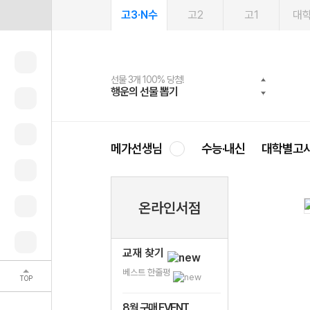
고3·N수
고2
고1
대
선물 3개 100% 당첨!
선물 100% 증정!
여름방학 스터디 캐시백
2027 러셀 단과
스마트러닝앱
메가패스
메가패스 수강생 무료혜택!
사회공헌 캠페인
행운의 선물 뽑기
메가스터디 X 올리브
메가런 썸머스쿨
강사 공개선발
설문 EVENT
3일 무료 체험권
메가클럽 멤버십
희망이룸 메가나눔
영
메가선생님
수능·내신
대학별고
온라인서점
교재 찾기
베스트 한줄평
TOP
8월 구매 EVENT