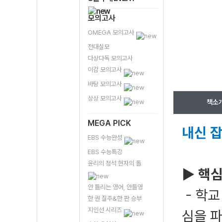
모의고사
OMEGA 모의고사
전대실모
다상다독 모의고사
이감 모의고사
바탕 모의고사
상상 모의고사
책소
MEGA PICK
내신 잡
EBS 수능완성
EBS 수능특강
윤리의 정석 현자의 돌
▶ 핵심
안 틀리는 영어, 안틀영
- 학교
한 권 질주&한 판 승부
지인선 시리즈
심을 