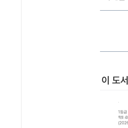
이 도
기 수
1등급 만들기 기
1등급 만들기 지
1등급 만들기 물
1등급
하 334제
구과학II 548제
리학II 487제
학II 
(2026년용)
(2026년용)
(2026년용)
(202