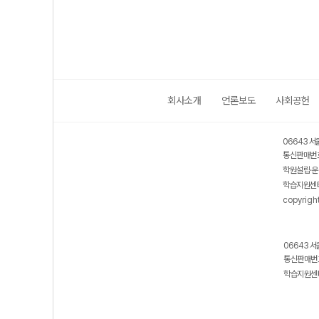
회사소개
언론보도
사회공헌
06643 서
통신판매번호
학원설립·운
학습지원센터
copyrigh
06643 서
통신판매번호
학습지원센터