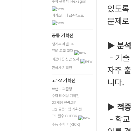
수학 유형서, Hexagon
있도록 
메가스터디 E분석노트
문제로
공통 기획전
▶ 분석
생기부 레벨 UP
EBS 고교 교재
- 기
따끈따끈 신간 도서
자주 
한국사 기획전
니다.
고1·2 기획전
브랜드 퍼즐링
수학 페어링 기획전
22개정 전략.ZIP
▶ 적중
고2 골든타임 기획전
고1 필수 CHECK
- 학교
수능 수학 킥(KICK)