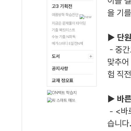
이를 
고3 기획전
을 기를
여름방학 학습진단
지금은 문제풀이 타이밍
기출 북킷리스트
▶ 단원
수능 기출 N회독
메가스터디 E실전N제
- 중
도서
맞추어
공지사항
험 직전
교재 정오표
▶ 바른
- <
습니다.