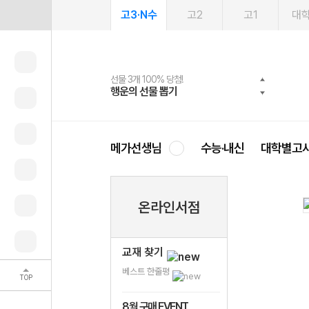
고3·N수
고2
고1
대
선물 3개 100% 당첨!
선물 100% 증정!
여름방학 스터디 캐시백
2027 러셀 단과
스마트러닝앱
메가패스
메가패스 수강생 무료혜택!
사회공헌 캠페인
행운의 선물 뽑기
메가스터디 X 올리브
메가런 썸머스쿨
강사 공개선발
설문 EVENT
3일 무료 체험권
메가클럽 멤버십
희망이룸 메가나눔
영
메가선생님
수능·내신
대학별고
온라인서점
교재 찾기
베스트 한줄평
TOP
8월 구매 EVENT