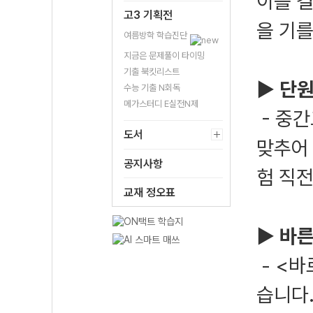
이를 
고3 기획전
을 기를
여름방학 학습진단
지금은 문제풀이 타이밍
기출 북킷리스트
▶ 단원
수능 기출 N회독
메가스터디 E실전N제
- 중
도서
맞추어
공지사항
험 직전
교재 정오표
▶ 바
- <
습니다.