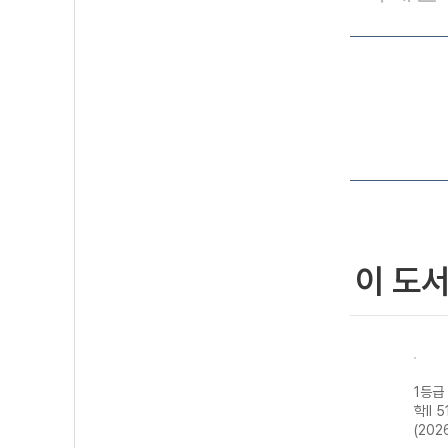
이 도
기 물
1등급 만들기 동
1등급 만들기 통
1등급 만들기 한
1등급
-22
아시아 역사 기행
합사회2 700
국사2 510제-22
학II 
년)
515제-22개정
제-22개정
개정 (2026년용)
(202