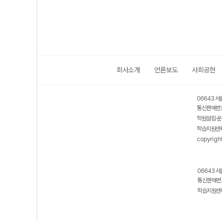
(2026년)
(2026년용)
회사소개
언론보도
사회공헌
06643 서
통신판매번호
학원설립·운
학습지원센터
copyrigh
06643 서
통신판매번호
학습지원센터