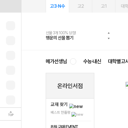
고3·N수
고2
고1
대
선물 3개 100% 당첨!
선물 100% 증정!
여름방학 스터디 캐시백
2027 러셀 단과
스마트러닝앱
메가패스
메가패스 수강생 무료혜택!
사회공헌 캠페인
행운의 선물 뽑기
메가스터디 X 올리브
메가런 썸머스쿨
강사 공개선발
설문 EVENT
3일 무료 체험권
메가클럽 멤버십
희망이룸 메가나눔
영
메가선생님
수능·내신
대학별고
온라인서점
교재 찾기
베스트 한줄평
TOP
8월 구매 EVENT