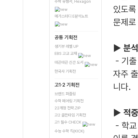
수학 유형서, Hexagon
있도록 
메가스터디 E분석노트
문제로
공통 기획전
▶ 분석
생기부 레벨 UP
EBS 고교 교재
- 기
따끈따끈 신간 도서
자주 
한국사 기획전
니다.
고1·2 기획전
브랜드 퍼즐링
수학 페어링 기획전
22개정 전략.ZIP
▶ 적중
고2 골든타임 기획전
고1 필수 CHECK
- 학교
수능 수학 킥(KICK)