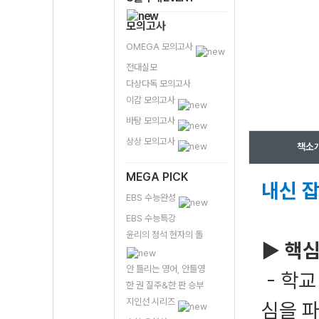
모의고사
OMEGA 모의고사
전대실모
다상다독 모의고사
이감 모의고사
바탕 모의고사
상상 모의고사
책소
MEGA PICK
내신 잡
EBS 수능완성
EBS 수능특강
윤리의 정석 현자의 돌
▶ 핵심
안 틀리는 영어, 안틀영
- 학교
한 권 질주&한 판 승부
지인선 시리즈
심을 