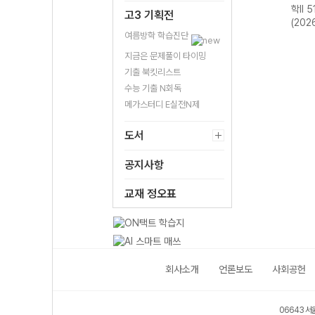
-22
아시아 역사 기행
합사회2 700
국사2 510제-22
학II 
고3 기획전
년)
515제-22개정
제-22개정
개정 (2026년용)
(202
(2026년)
(2026년용)
여름방학 학습진단
지금은 문제풀이 타이밍
기출 북킷리스트
수능 기출 N회독
메가스터디 E실전N제
도서
공지사항
교재 정오표
회사소개
언론보도
사회공헌
06643 서