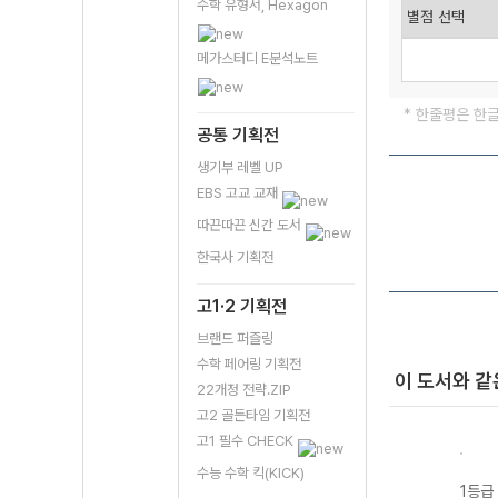
수학 유형서, Hexagon
메가스터디 E분석노트
* 한줄평은 한
공통 기획전
생기부 레벨 UP
EBS 고교 교재
따끈따끈 신간 도서
한국사 기획전
고1·2 기획전
브랜드 퍼즐링
수학 페어링 기획전
이 도서와 같
22개정 전략.ZIP
고2 골든타임 기획전
고1 필수 CHECK
수능 수학 킥(KICK)
기 물
1등급 만들기 동
1등급 만들기 통
1등급 만들기 한
1등급