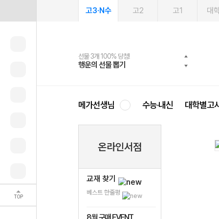
고3·N수
고2
고1
대
선물 3개 100% 당첨!
선물 100% 증정!
여름방학 스터디 캐시백
2027 러셀 단과
스마트러닝앱
메가패스
메가패스 수강생 무료혜택!
사회공헌 캠페인
행운의 선물 뽑기
메가스터디 X 올리브
메가런 썸머스쿨
강사 공개선발
설문 EVENT
3일 무료 체험권
메가클럽 멤버십
희망이룸 메가나눔
영
메가선생님
수능·내신
대학별고
온라인서점
교재 찾기
베스트 한줄평
TOP
8월 구매 EVENT