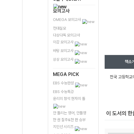
모의고사
OMEGA 모의고사
전대실모
다상다독 모의고사
이감 모의고사
바탕 모의고사
상상 모의고사
책소
MEGA PICK
전국 고등학교의
EBS 수능완성
EBS 수능특강
윤리의 정석 현자의 돌
이 도서의 
안 틀리는 영어, 안틀영
한 권 질주&한 판 승부
지인선 시리즈