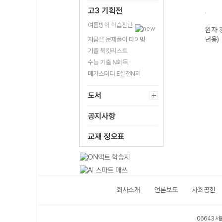
고3 기획전
여름방학 학습진단
아사
완자 세계지리
완자 정치와 법
완자 생명과학II
완자 
(2026년용)
(2026년용)
(2026년용)
년용)
지금은 문제풀이 타이밍
기출 북킷리스트
수능 기출 N회독
메가스터디 E실전N제
도서
공지사항
교재 정오표
회사소개
언론보도
사회공헌
06643 서