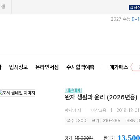
학생
알람
2027 수능
D-
프
사
입시정보
온라인서점
수시합격예측
메가패스
내신대비
완자 생활과 윤리 (2026년용)
박시영 저
|
비상교육
|
2018-12-01
쪽수 : 300
크기 : 210*265
ISBN :
13,500
정가
15,000원
판매가