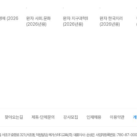
경제 (2026
완자 사회.문화
완자 지구과학II
완자 한국지리
(2026년용)
(2026년용)
(2026년용)
찾아오는길
제휴·단체문의
강사모집
인재채용
이용약관
개
울 서초구 효령로 321 (서초동, 덕원빌딩) 메가스터디교육(주) 대표이사 : 손성은 사업자등록번호 : 780-87-00