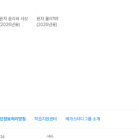
완자 윤리와 사상
완자 물리학II
완자 화학II
완자 고등 지구
(2026년용)
(2026년용)
(2026년용)
학-22개정
(2026년용)
인정보처리방침
학습지원센터
메가스터디그룹 소개
서비스 가입사실 확인
034