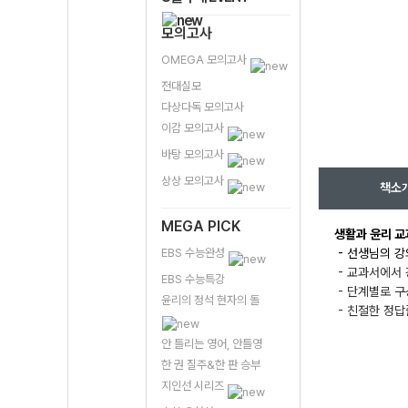
모의고사
OMEGA 모의고사
전대실모
다상다독 모의고사
이감 모의고사
바탕 모의고사
상상 모의고사
책소
MEGA PICK
생활과 윤리 교
EBS 수능완성
- 선생님의 강
- 교과서에서 
EBS 수능특강
- 단계별로 구
윤리의 정석 현자의 돌
- 친절한 정
안 틀리는 영어, 안틀영
한 권 질주&한 판 승부
지인선 시리즈