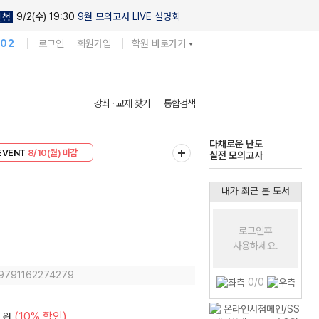
9/2(수) 19:30
9월 모의고사 LIVE 설명회
신청
102
로그인
회원가입
학원 바로가기
현우진의
강좌 · 교재 찾기
통합검색
킬링캠프 시즌1
리미엄 30
8/10(월) 마감
다채로운 난도
EVENT
8/10(월) 마감
실전 모의고사
내가 최근 본 도서
로그인후
사용하세요.
 9791162274279
0/0
(10% 할인)
원