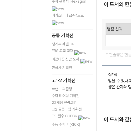
수학 유형서, Hexagon
이 도서의 
메가스터디 E분석노트
공통 기획전
생기부 레벨 UP
EBS 고교 교재
* 한줄평은 한
따끈따끈 신간 도서
한국사 기획전
정*식
고1·2 기획전
믿을 수 있나요
생윤 완자와 
브랜드 퍼즐링
수학 페어링 기획전
22개정 전략.ZIP
고2 골든타임 기획전
고1 필수 CHECK
이 도서와 같
수능 수학 킥(KICK)