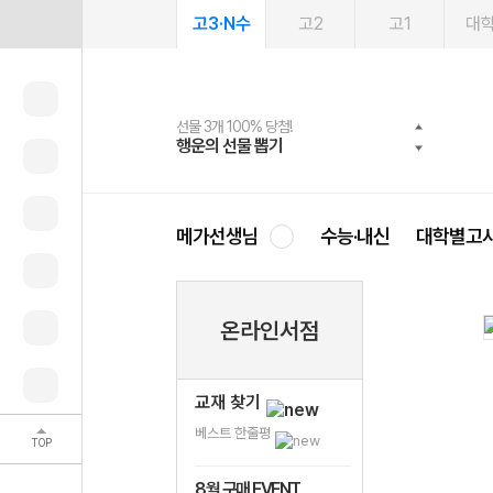
고3·N수
고2
고1
대
선물 3개 100% 당첨!
선물 100% 증정!
여름방학 스터디 캐시백
2027 러셀 단과
스마트러닝앱
메가패스
메가패스 수강생 무료혜택!
사회공헌 캠페인
행운의 선물 뽑기
메가스터디 X 올리브
메가런 썸머스쿨
강사 공개선발
설문 EVENT
3일 무료 체험권
메가클럽 멤버십
희망이룸 메가나눔
영
메가선생님
수능·내신
대학별고
온라인서점
교재 찾기
베스트 한줄평
TOP
8월 구매 EVENT