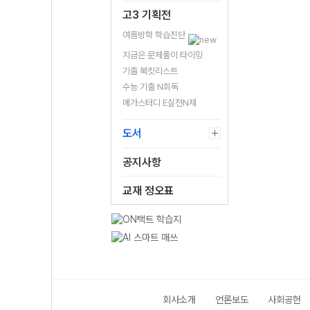
고3 기획전
여름방학 학습진단
지금은 문제풀이 타이밍
기출 북킷리스트
수능 기출 N회독
메가스터디 E실전N제
도서
공지사항
교재 정오표
회사소개
언론보도
사회공헌