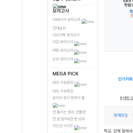
통합과
완자 고등 물질과
완자 고등 지구시
메가스터디 N제 통합과학2 696제
메가스터디 N제
EBS
정 (2026년용)
개정
에너지-22개정
스템과학-22개
통합과학2 696
학탐
용)
(2026년)
정 (2026년)
제-22개정
과학I
모의고사
0원
18,000원
18,000원
14,400원
14,400원
(10%↓)
8
(2026년용)
능
)
(10%↓)
(10%↓)
(10%↓)
(
OMEGA 모의고사
전대실모
다상다독 모의고사
이감 모의고사
바탕 모의고사
상상 모의고사
MEGA PICK
인기키워
EBS 수능완성
EBS 수능특강
윤리의 정석 현자의 돌
# 바탕 
안 틀리는 영어, 안틀영
판매량순
한 권 질주&한 판 승부
지인선 시리즈
학교, 단체 등에서