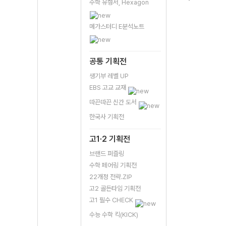
수학 유형서, Hexagon
메가스터디 E분석노트
공통 기획전
생기부 레벨 UP
EBS 고교 교재
따끈따끈 신간 도서
한국사 기획전
고1·2 기획전
브랜드 퍼즐링
수학 페어링 기획전
22개정 전략.ZIP
고2 골든타임 기획전
고1 필수 CHECK
수능 수학 킥(KICK)