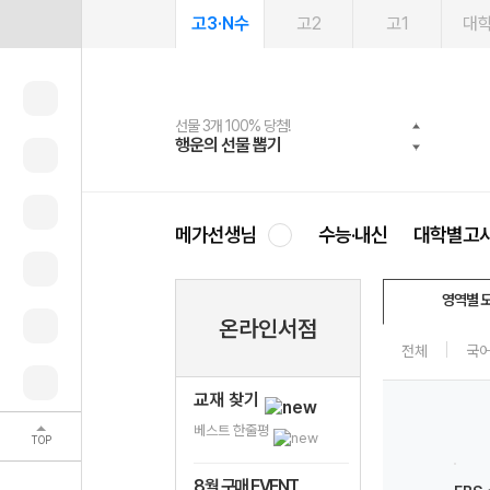
고3·N수
고2
고1
대
선물 3개 100% 당첨!
선물 100% 증정!
여름방학 스터디 캐시백
2027 러셀 단과
스마트러닝앱
메가패스
메가패스 수강생 무료혜택!
사회공헌 캠페인
행운의 선물 뽑기
메가스터디 X 올리브
메가런 썸머스쿨
강사 공개선발
설문 EVENT
3일 무료 체험권
메가클럽 멤버십
희망이룸 메가나눔
영
메가선생님
수능·내신
대학별고
영역별 
온라인서점
전체
국
교재 찾기
베스트 한줄평
TOP
8월 구매 EVENT