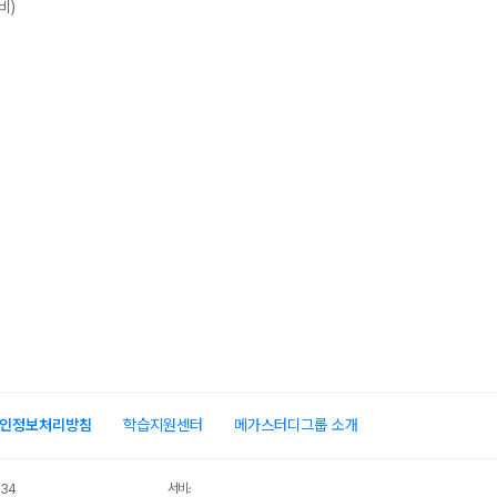
비)
인정보처리방침
학습지원센터
메가스터디그룹 소개
서비스 가입사실 확인
034