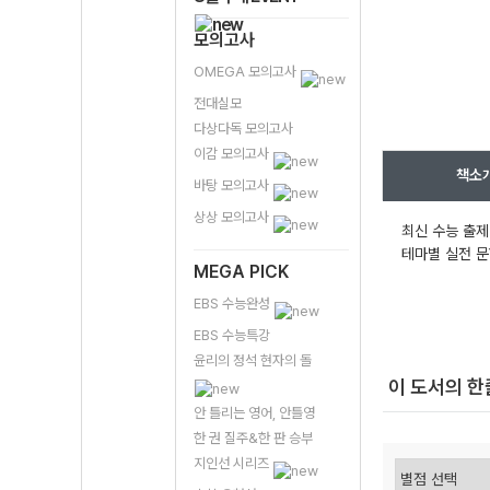
모의고사
OMEGA 모의고사
전대실모
다상다독 모의고사
이감 모의고사
책소
바탕 모의고사
상상 모의고사
최신 수능 출제
테마별 실전 문
MEGA PICK
EBS 수능완성
EBS 수능특강
윤리의 정석 현자의 돌
이 도서의 
안 틀리는 영어, 안틀영
한 권 질주&한 판 승부
지인선 시리즈