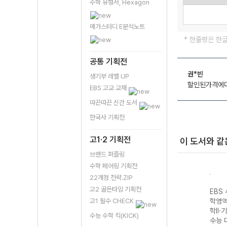
수학 유형서, Hexagon
메가스터디 E분석노트
* 한줄평은 한
공통 기획전
권*빈
생기부 레벨 UP
할인된가격에다
EBS 고교 교재
따끈따끈 신간 도서
한국사 기획전
고1·2 기획전
이 도서와 같
브랜드 퍼즐링
수학 페어링 기획전
22개정 전략.ZIP
고2 골든타임 기획전
성 과
EBS 수능완성 제
EBS 수능완성 과
EBS 수능완성 제
EBS
생명
2외국어&한문영
학탐구영역 지구
고1 필수 CHECK
2외국어&한문영
학영역
7 수
역 독일어I
과학II (2027 수
역 스페인어I
학II·
수능 수학 킥(KICK)
(2027 수능 대
능 대비)
(2027 수능 대
수능 