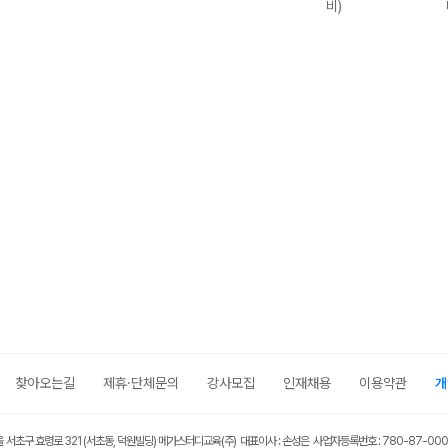
비)
찾아오는길
제휴·단체문의
강사모집
인재채용
이용약관
개
울 서초구 효령로 321 (서초동, 덕원빌딩) 메가스터디교육(주) 대표이사 : 손성은 사업자등록번호 : 780-87-00