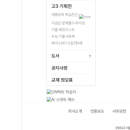
비)
비)
고3 기획전
여름방학 학습진단
지금은 문제풀이 타이밍
기출 북킷리스트
수능 기출 N회독
메가스터디 E실전N제
도서
공지사항
교재 정오표
회사소개
언론보도
사회공헌
06643 서