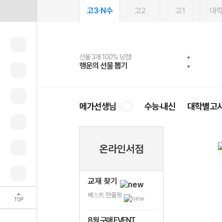
고3·N수
고2
고1
대
선물 3개 100% 당첨!
선물 100% 증정!
여름방학 스터디 캐시백
2027 러셀 단과
스마트러닝앱
메가패스
메가패스 수강생 무료혜택!
사회공헌 캠페인
행운의 선물 뽑기
메가스터디 X 올리브
메가런 썸머스쿨
강사 공개선발
설문 EVENT
3일 무료 체험권
메가클럽 멤버십
희망이룸 메가나눔
영
메가선생님
수능·내신
대학별고
온라인서점
교재 찾기
베스트 한줄평
TOP
8월 구매 EVENT