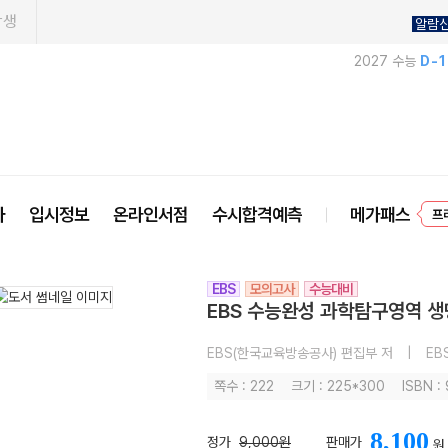
학생
알람
2027 수능
D-
사
입시정보
온라인서점
수시합격예측
메가패스
프
EBS
모의고사
수능대비
EBS 수능완성 과학탐구영역 생명
EBS(한국교육방송공사) 편집부 저
|
EB
쪽수 : 222
크기 : 225*300
ISBN 
8,100
정가
9,000원
판매가