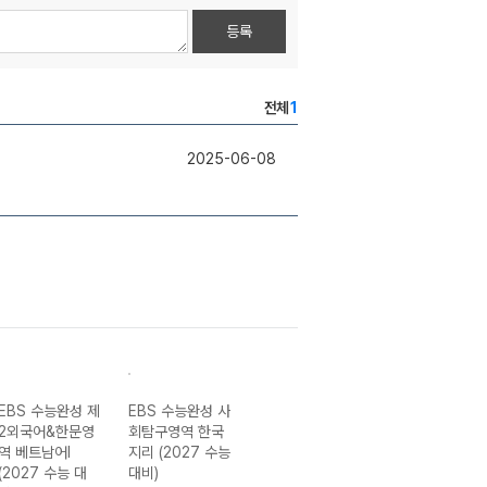
등록
전체
1
2025-06-08
EBS 수능완성 제
EBS 수능완성 사
EBS 수능완성 과
EBS 수능완성 
2외국어&한문영
회탐구영역 한국
학탐구영역 생명
학탐구영역 화학I
역 베트남어I
지리 (2027 수능
과학I (2027 수
(2027 수능 대
(2027 수능 대
대비)
능 대비)
비)