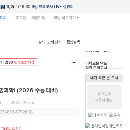
9/2(수) 19:30
9월 모의고사 LIVE 설명회
신청
104
로그인
회원가입
학원 바로가기
현우진의
강좌 · 교재 찾기
통합검색
킬링캠프 시즌1
EVENT
8/10(월) 마감
다채로운 난도
리미엄 30
8/10(월) 마감
실전 모의고사
내가 최근 본 도서
과학I (2026 수능 대비)
로그인후
사용하세요.
S
|
2025-05-26
: 9788954792608
0/0
(10% 할인)
원