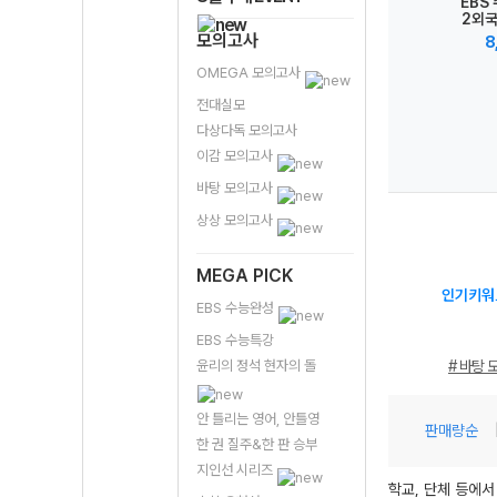
강 제
EBS 수능특강 제
EBS 수능완성 제
EBS 수능특강 제
EBS
한문영
2외국어&한문영
2외국어&한문영
2외국어&한문영
2외
I
역 한문I (2027
역 일본어I
역 스페인어I
역
모의고사
원
8,500원
7,500원
8,000원
8
능 대
수능 대비)
(2027 수능 대
(2027 수능 대
(20
비)
비)
OMEGA 모의고사
전대실모
다상다독 모의고사
이감 모의고사
바탕 모의고사
상상 모의고사
MEGA PICK
인기키워
EBS 수능완성
EBS 수능특강
윤리의 정석 현자의 돌
# 바탕 
안 틀리는 영어, 안틀영
판매량순
한 권 질주&한 판 승부
지인선 시리즈
학교, 단체 등에서