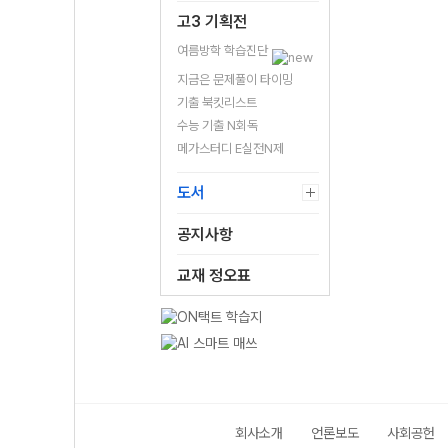
고3 기획전
여름방학 학습진단
지금은 문제풀이 타이밍
기출 북킷리스트
수능 기출 N회독
메가스터디 E실전N제
도서
공지사항
교재 정오표
회사소개
언론보도
사회공헌