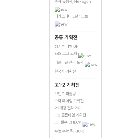
수학 유형서, Hexagon
메가스터디 E분석노트
공통 기획전
생기부 레벨 UP
EBS 고교 교재
따끈따끈 신간 도서
한국사 기획전
고1·2 기획전
브랜드 퍼즐링
수학 페어링 기획전
22개정 전략.ZIP
고2 골든타임 기획전
고1 필수 CHECK
수능 수학 킥(KICK)