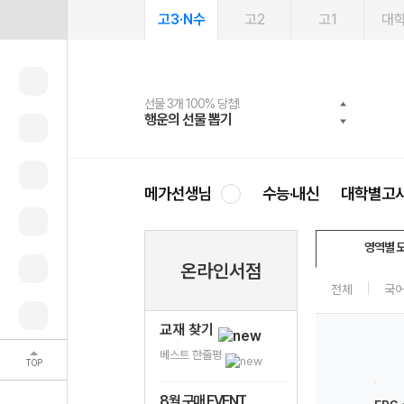
고3·N수
고2
고1
대
선물 3개 100% 당첨!
선물 100% 증정!
여름방학 스터디 캐시백
2027 러셀 단과
스마트러닝앱
메가패스
메가패스 수강생 무료혜택!
사회공헌 캠페인
행운의 선물 뽑기
메가스터디 X 올리브
메가런 썸머스쿨
강사 공개선발
설문 EVENT
3일 무료 체험권
메가클럽 멤버십
희망이룸 메가나눔
영
메가선생님
수능·내신
대학별고
영역별 
온라인서점
전체
국
교재 찾기
베스트 한줄평
TOP
8월 구매 EVENT