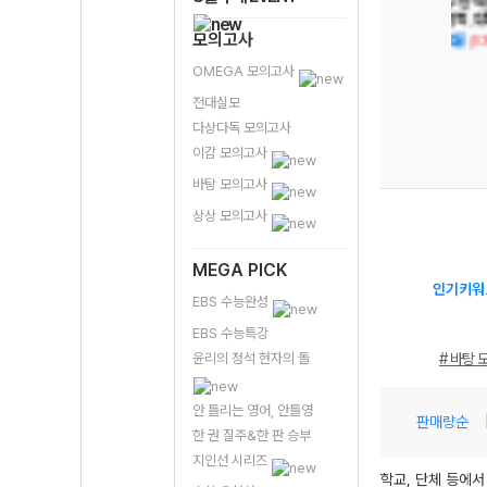
특강 한
메가스터디 N제
EBS 개념완성 한
Xistory 자이스
1등
한국사
한국사2 867
국사-22개정
토리 내신 한국사
국
수능 대
제-22개정
(2026년용)
2-22개정
제
모의고사
10%↓)
15,300원
15,300원
14,400원
1
(2026년용)
(2026년용)
(
(10%↓)
(10%↓)
(10%↓)
OMEGA 모의고사
전대실모
다상다독 모의고사
이감 모의고사
바탕 모의고사
상상 모의고사
MEGA PICK
인기키워
EBS 수능완성
EBS 수능특강
윤리의 정석 현자의 돌
# 바탕 
안 틀리는 영어, 안틀영
판매량순
한 권 질주&한 판 승부
지인선 시리즈
학교, 단체 등에서