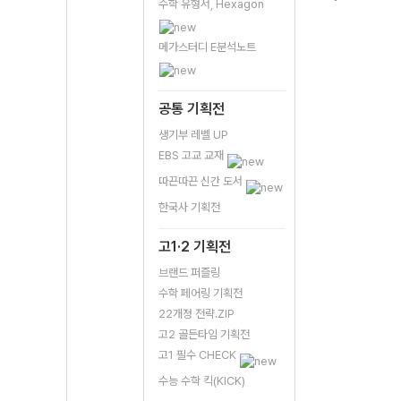
수학 유형서, Hexagon
메가스터디 E분석노트
공통 기획전
생기부 레벨 UP
EBS 고교 교재
따끈따끈 신간 도서
한국사 기획전
고1·2 기획전
브랜드 퍼즐링
수학 페어링 기획전
22개정 전략.ZIP
고2 골든타임 기획전
고1 필수 CHECK
수능 수학 킥(KICK)