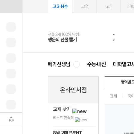
고3·N수
고2
고1
대
선물 3개 100% 당첨!
선물 100% 증정!
여름방학 스터디 캐시백
2027 러셀 단과
스마트러닝앱
메가패스
메가패스 수강생 무료혜택!
사회공헌 캠페인
행운의 선물 뽑기
메가스터디 X 올리브
메가런 썸머스쿨
강사 공개선발
설문 EVENT
3일 무료 체험권
메가클럽 멤버십
희망이룸 메가나눔
영
메가선생님
수능·내신
대학별고
영역별 
온라인서점
전체
국
교재 찾기
베스트 한줄평
TOP
8월 구매 EVENT