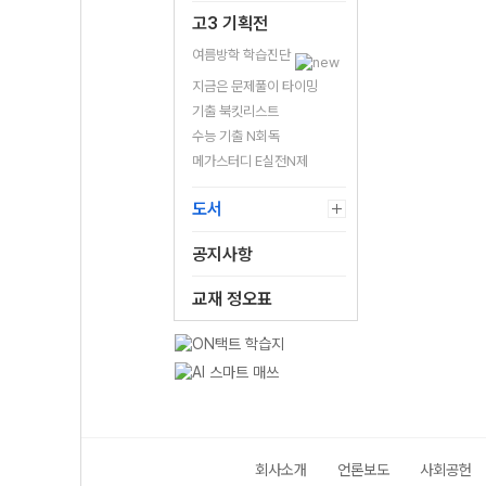
고3 기획전
여름방학 학습진단
지금은 문제풀이 타이밍
기출 북킷리스트
수능 기출 N회독
메가스터디 E실전N제
도서
공지사항
교재 정오표
회사소개
언론보도
사회공헌