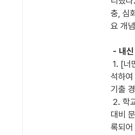
리했다.
충, 심
요 개념
- 내신
1. [
석하여
기출 
2. 학
대비 문
록되어 