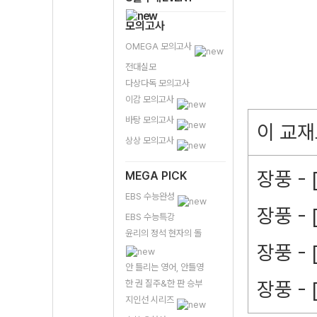
모의고사
OMEGA 모의고사
전대실모
다상다독 모의고사
이감 모의고사
바탕 모의고사
이 교재
상상 모의고사
장풍 -
MEGA PICK
EBS 수능완성
장풍 -
EBS 수능특강
윤리의 정석 현자의 돌
장풍 -
안 틀리는 영어, 안틀영
장풍 -
한 권 질주&한 판 승부
지인선 시리즈