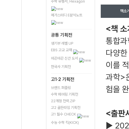
수학 유형서, Hexagon
책소
메가스터디 E분석노트
<책 소
공통 기획전
통합과
생기부 레벨 UP
EBS 고교 교재
다양한
따끈따끈 신간 도서
이를 적
한국사 기획전
과학>은
고1·2 기획전
험을 완
브랜드 퍼즐링
수학 페어링 기획전
22개정 전략.ZIP
고2 골든타임 기획전
<출판
고1 필수 CHECK
수능 수학 킥(KICK)
▶ 20