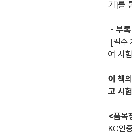
기]를 
- 부록
[필수 
여 시험
이 책
고 시험
<품목
KC인