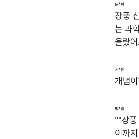
문*혁
장풍 
는 과
올랐어
서*원
개념이
박*리
""장풍
이까지