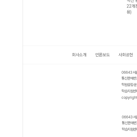
백신 
22개
용)
회사소개
언론보도
사회공헌
06643 서
통신판매번호
학원설립·운
학습지원센터
copyrigh
06643 서
통신판매번호
학습지원센터