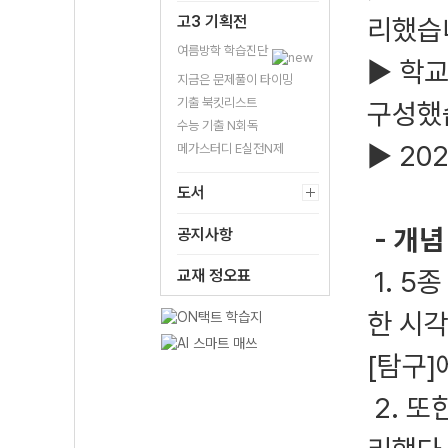
고3 기획전
리했습
여름방학 학습진단
▶ 학교
지금은 문제풀이 타이밍
기출 북킷리스트
구성했
수능 기출 N회독
▶ 20
메가스터디 E실전N제
도서
- 개념
공지사항
1. 5
교재 정오표
한 시각
[탐구]
2. 또