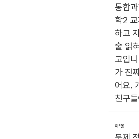
통합과
학2 
하고 
술 읽
고입니
가 진짜
어요.
친구들
이*윤
문제 