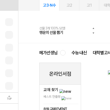
고3·N수
고2
고1
대
선물 3개 100% 당첨!
선물 100% 증정!
여름방학 스터디 캐시백
2027 러셀 단과
스마트러닝앱
메가패스
메가패스 수강생 무료혜택!
사회공헌 캠페인
행운의 선물 뽑기
메가스터디 X 올리브
메가런 썸머스쿨
강사 공개선발
설문 EVENT
3일 무료 체험권
메가클럽 멤버십
희망이룸 메가나눔
영
메가선생님
수능·내신
대학별고
온라인서점
교재 찾기
베스트 한줄평
TOP
8월 구매 EVENT