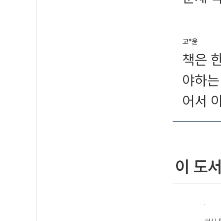
고*윤
책은 한
야하는
어서 
이 도