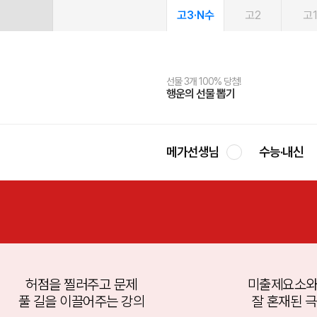
고3·N수
고2
고
선물 3개 100% 당첨!
선물 100% 증정!
여름방학 스터디 캐시백
2027 러셀 단과
스마트러닝앱
메가패스
메가패스 수강생 무료혜택!
사회공헌 캠페인
행운의 선물 뽑기
메가스터디 X 올리브
메가런 썸머스쿨
강사 공개선발
설문 EVENT
3일 무료 체험권
메가클럽 멤버십
희망이룸 메가나눔
영
메가선생님
수능·내신
 찔러주고 문제
미출제요소와 출제 요소
 이끌어주는 강의
잘 혼재된 극강의 문제