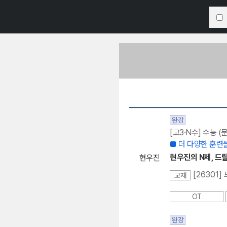
완강
[고3·N수] 수능 
■ 더 다양한 훈련을
현우진의 N제, 드릴드
현우진
[26301]
교재
OT
완강