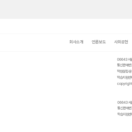
회사소개
언론보도
사회공헌
06643 서
통신판매번호
학원설립·운
학습지원센터
copyrigh
06643 서
통신판매번호
학습지원센터