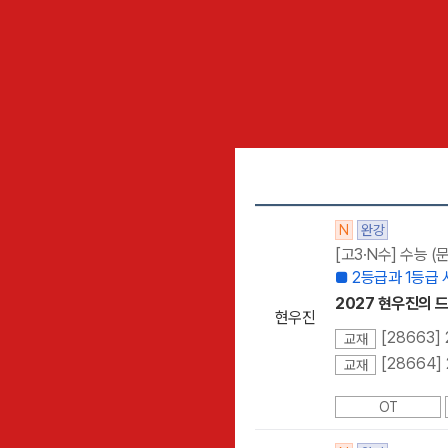
N
완강
[고3·N수] 수능 
■ 2등급과 1등급
2027 현우진의 드릴
현우진
[28663]
교재
[28664]
교재
OT