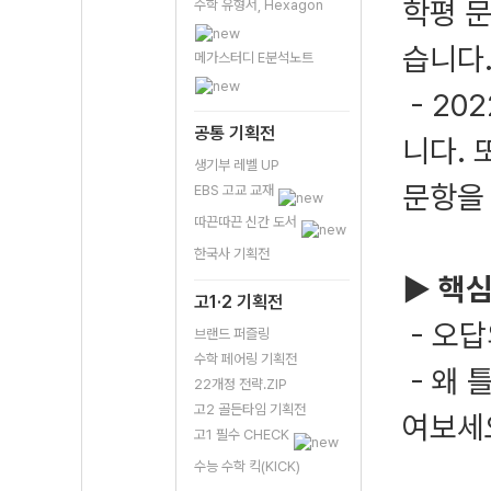
학평 문
수학 유형서, Hexagon
습니다
메가스터디 E분석노트
- 20
공통 기획전
니다. 
생기부 레벨 UP
문항을
EBS 고교 교재
따끈따끈 신간 도서
한국사 기획전
▶ 핵
고1·2 기획전
- 오
브랜드 퍼즐링
수학 페어링 기획전
- 왜 
22개정 전략.ZIP
고2 골든타임 기획전
여보세
고1 필수 CHECK
수능 수학 킥(KICK)