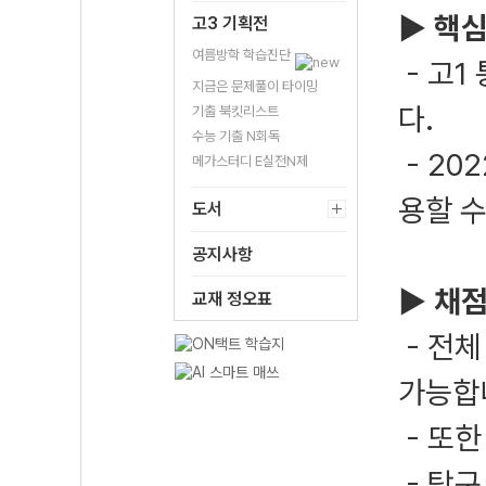
▶ 핵심
고3 기획전
여름방학 학습진단
- 고
지금은 문제풀이 타이밍
다.
기출 북킷리스트
수능 기출 N회독
- 20
메가스터디 E실전N제
용할 
도서
공지사항
▶ 채점
교재 정오표
- 전체
가능합
- 또
- 탐구