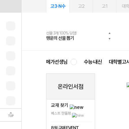
고3·N수
고2
고1
대
선물 3개 100% 당첨!
선물 100% 증정!
여름방학 스터디 캐시백
2027 러셀 단과
스마트러닝앱
메가패스
메가패스 수강생 무료혜택!
사회공헌 캠페인
행운의 선물 뽑기
메가스터디 X 올리브
메가런 썸머스쿨
강사 공개선발
설문 EVENT
3일 무료 체험권
메가클럽 멤버십
희망이룸 메가나눔
영
메가선생님
수능·내신
대학별고
온라인서점
교재 찾기
베스트 한줄평
TOP
8월 구매 EVENT