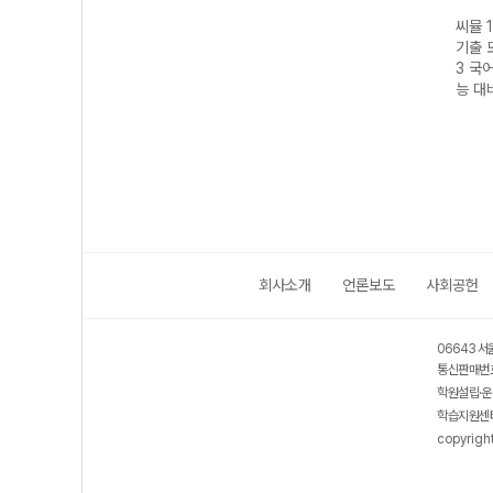
사설
씨뮬 14th 사설
씨뮬 14th 사설
씨뮬 14th 사설
씨뮬 1
사 고
기출 모의고사 고
기출 모의고사 고
기출 모의고사 고
기출 
26년)
2 영어 (2026년)
1 국어 (2026년)
1 영어 (2026년)
3 국어
능 대비
회사소개
언론보도
사회공헌
06643 서
통신판매번호
학원설립·운
학습지원센터
copyrigh