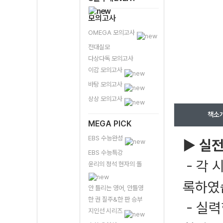
모의고사
OMEGA 모의고사
전대실모
다상다독 모의고사
이감 모의고사
바탕 모의고사
상상 모의고사
책소
MEGA PICK
EBS 수능완성
▶ 실
EBS 수능특강
- 각 
윤리의 정석 현자의 돌
록하였
안 틀리는 영어, 안틀영
한 권 질주&한 판 승부
- 실력
지인선 시리즈