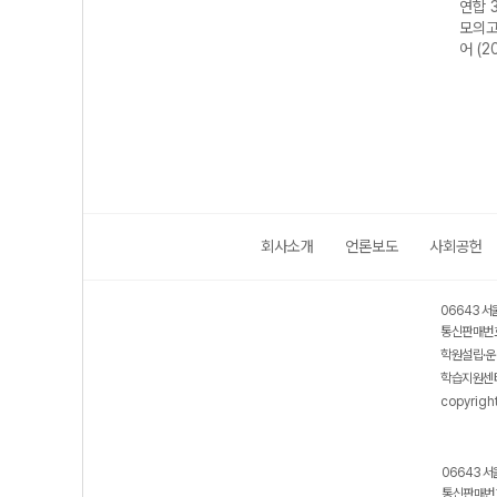
사 고
기출 모의고사 고
기출 모의고사 고
기출 모의고사 고
연합 
26년)
3 국어 (2027 수
2 국어 (2026년)
1 영어 (2026년)
모의고
능 대비)
어 (2
회사소개
언론보도
사회공헌
06643 서
통신판매번호
학원설립·운
학습지원센터
copyrigh
06643 서
통신판매번호