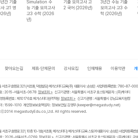
3년간 기출
Simulation 수
기출 모의고사 고
3년간 수능 기출
사 고1 영
능 기출 모의고사
2 국어 (2026년)
모의고사 고3 수
026년)
고3 수학 (2026
학 (2026년)
년)
찾아오는길
제휴·단체문의
강사모집
인재채용
이용약관
개
울 서초구 효령로 321 (서초동, 덕원빌딩) 메가스터디교육(주) 대표이사 : 손성은 사업자등록번호 : 780-87-00
 : 2015-서울서초-0678
정보조회 >
신고기관명 : 서울특별시 서초구 호스팅제공자 : (주)케이티
영등록번호 : 제10176호 메가스터디원격학원
정보조회 >
신고기관명 : 서울특별시 강남교육지원청
 : 1599-1010 개인정보보호책임자 : 정보보안실 김영무
(keeper@megastudy.net)
tⓒ2014 megastudyEdu.co.,Ltd. All rights reserved.
울 서초구 효령로 321, 10층 10-1호(서초동, 메가스터디) 메가스터디교육 스토어 대표이사 : 손성은 사업자등록번호 :
 : 2026-서울서초-0769
정보조회 >
신고기관명 : 서울특별시 서초구 호스팅제공자 : (주)케이티
구매