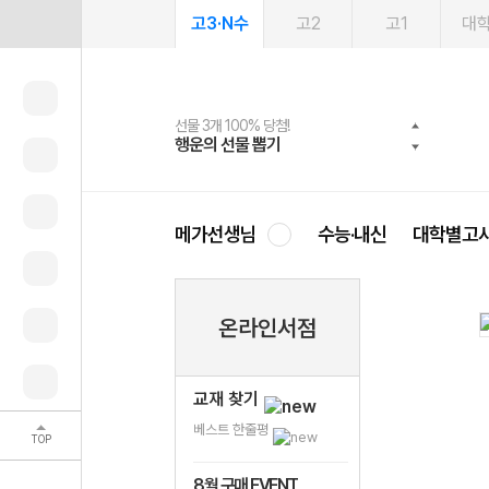
고3·N수
고2
고1
대
선물 3개 100% 당첨!
선물 100% 증정!
여름방학 스터디 캐시백
2027 러셀 단과
스마트러닝앱
메가패스
메가패스 수강생 무료혜택!
사회공헌 캠페인
행운의 선물 뽑기
메가스터디 X 올리브
메가런 썸머스쿨
강사 공개선발
설문 EVENT
3일 무료 체험권
메가클럽 멤버십
희망이룸 메가나눔
영
메가선생님
수능·내신
대학별고
온라인서점
교재 찾기
베스트 한줄평
TOP
8월 구매 EVENT