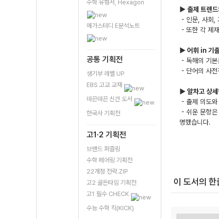
수학 유형서, Hexagon
▶
출제 트렌드
- 인문, 사회
메가스터디 E분석노트
- 또한 각 제
▶
어휘 in 기
공통 기획전
- 독해의 기본
- 단어의 사전
생기부 레벨 UP
EBS 고교 교재
▶
알차고 상세
따끈따끈 신간 도서
- 출제 의도와
- 쉬운 문항은
한국사 기획전
명했습니다.
고1·2 기획전
브랜드 퍼즐링
수학 페어링 기획전
22개정 전략.ZIP
이 도서의 
고2 골든타임 기획전
고1 필수 CHECK
수능 수학 킥(KICK)