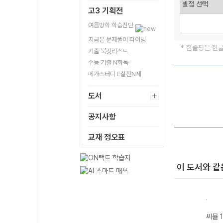
고3 기획전
여름방학 학습진단
지금은 문제풀이 타이밍
* 한줄평은 한
기출 북킷리스트
수능 기출 N회독
메가스터디 E실전N제
도서
공지사항
교재 정오표
이 도서와 같
 사설
씨뮬 15th 사설
씨뮬 15th 사설
씨뮬 15th 사설
씨뮬 1