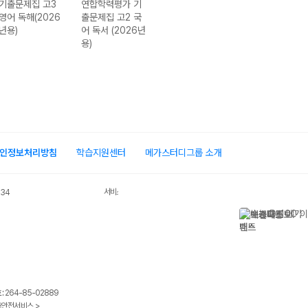
기출문제집 고3
연합학력평가 기
연합학력평가 기
연합학력평가 기
영어 독해(2026
출문제집 고2 국
출문제집 고2 영
출문제집 고1 국
년용)
어 독서 (2026년
어 독해 (2026년
어 독서 (2026
용)
용)
용)
인정보처리방침
학습지원센터
메가스터디그룹 소개
서비스 가입사실 확인
034
 264-85-02889
안전서비스 >