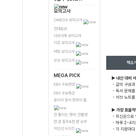
모의고사
OMEGA 모의고사
전대실모
다상다독 모의고사
이감 모의고사
바탕 모의고사
상상 모의고사
책소
MEGA PICK
▶
내신 대비 
EBS 수능완성
- 글의 구성과
- 독서 문제를
EBS 수능특강
- 서브 노트를
윤리의 정석 현자의 돌
▶
가장 효율적
안 틀리는 영어, 안틀영
- 최신순으로 
한 권 질주&한 판 승부
- 하루 2~4
지인선 시리즈
- 각 지문마다