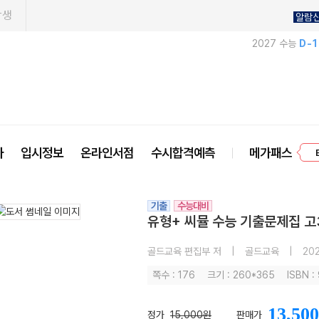
학생
알람
2027 수능
D-
프
사
입시정보
온라인서점
수시합격예측
메가패스
기출
수능대비
유형+ 씨뮬 수능 기출문제집 고3
골드교육 편집부 저
|
골드교육
|
202
쪽수 : 176
크기 : 260*365
ISBN 
13,500
정가
15,000원
판매가