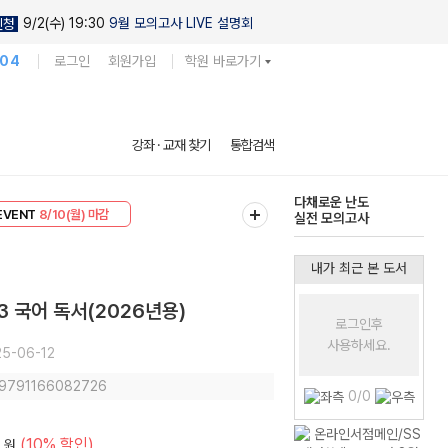
9/2(수) 19:30
9월 모의고사 LIVE 설명회
신청
104
로그인
회원가입
학원 바로가기
현우진의
강좌 · 교재 찾기
통합검색
킬링캠프 시즌1
리미엄 30
8/10(월) 마감
다채로운 난도
EVENT
8/10(월) 마감
실전 모의고사
내가 최근 본 도서
 국어 독서(2026년용)
로그인후
사용하세요.
5-06-12
: 9791166082726
0/0
(10% 할인)
원