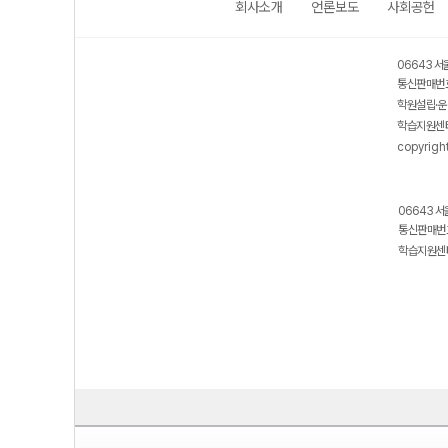
회사소개
언론보도
사회공헌
06643 서
통신판매번호
학원설립·운
학습지원센터
copyrigh
06643 서
통신판매번호
학습지원센터