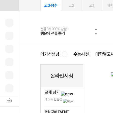
고3·N수
고2
고1
대
선물 3개 100% 당첨!
선물 100% 증정!
여름방학 스터디 캐시백
2027 러셀 단과
스마트러닝앱
메가패스
메가패스 수강생 무료혜택!
사회공헌 캠페인
행운의 선물 뽑기
메가스터디 X 올리브
메가런 썸머스쿨
강사 공개선발
설문 EVENT
3일 무료 체험권
메가클럽 멤버십
희망이룸 메가나눔
영
메가선생님
수능·내신
대학별고
온라인서점
교재 찾기
베스트 한줄평
TOP
8월 구매 EVENT