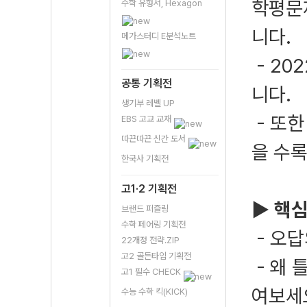
학평문제
수학 유형서, Hexagon
니다.
메가스터디 E분석노트
- 20
공통 기획전
니다.
생기부 레벨 UP
- 또한
EBS 고교 교재
따끈따끈 신간 도서
을 수
한국사 기획전
고1·2 기획전
▶ 핵
브랜드 퍼즐링
수학 페어링 기획전
- 오
22개정 전략.ZIP
고2 골든타임 기획전
- 왜 
고1 필수 CHECK
여보세
수능 수학 킥(KICK)