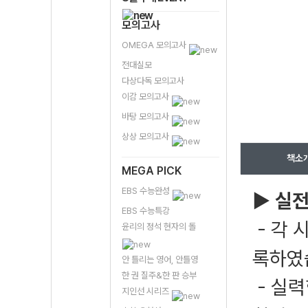
모의고사
OMEGA 모의고사
전대실모
다상다독 모의고사
이감 모의고사
바탕 모의고사
상상 모의고사
책소
MEGA PICK
EBS 수능완성
▶ 실
EBS 수능특강
- 각 
윤리의 정석 현자의 돌
록하였
안 틀리는 영어, 안틀영
한 권 질주&한 판 승부
- 실력
지인선 시리즈