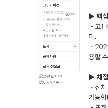
고3 기획전
여름방학 학습진단
▶ 핵심
지금은 문제풀이 타이밍
- 고
기출 북킷리스트
수능 기출 N회독
다.
메가스터디 E실전N제
- 20
도서
용할 
공지사항
교재 정오표
▶ 채점
- 전체
가능합
- 또