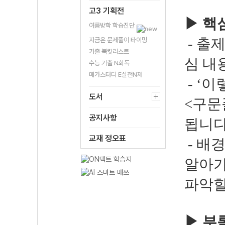
고3 기획전
▶
핵
여름방학 학습진단
지금은 문제풀이 타이밍
- 출
기출 북킷리스트
심 내
수능 기출 N회독
메가스터디 E실전N제
- ‘
도서
<구문
공지사항
됩니다
교재 정오표
- 배
알아가
파악할
▶
부록