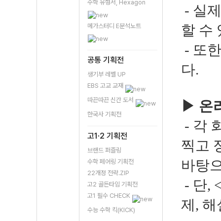
수학 유형서, Hexagon
- 실
메가스터디 E분석노트
할 수
- 또
공통 기획전
다.
생기부 레벨 UP
EBS 고교 교재
따끈따끈 신간 도서
▶
온
한국사 기획전
- 각
고1·2 기획전
찍고 
브랜드 퍼즐링
수학 페어링 기획전
바탕으
22개정 전략.ZIP
- 단
고2 골든타임 기획전
고1 필수 CHECK
제, 
수능 수학 킥(KICK)