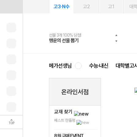
고3·N수
고2
고1
대
선물 3개 100% 당첨!
선물 100% 증정!
여름방학 스터디 캐시백
2027 러셀 단과
스마트러닝앱
메가패스
메가패스 수강생 무료혜택!
사회공헌 캠페인
행운의 선물 뽑기
메가스터디 X 올리브
메가런 썸머스쿨
강사 공개선발
설문 EVENT
3일 무료 체험권
메가클럽 멤버십
희망이룸 메가나눔
영
메가선생님
수능·내신
대학별고
온라인서점
교재 찾기
베스트 한줄평
TOP
8월 구매 EVENT