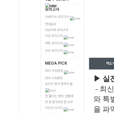
모의고사
OMEGA 모의고사
전대실모
다상다독 모의고사
이감 모의고사
바탕 모의고사
상상 모의고사
MEGA PICK
책소
EBS 수능완성
▶
실
EBS 수능특강
윤리의 정석 현자의 돌
- 최신
안 틀리는 영어, 안틀영
와 특
한 권 질주&한 판 승부
을 파
지인선 시리즈