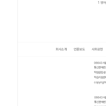
26년)
1 국어 (2026년)
2 영어 (2026년)
1 국어 (2026년)
1 영어
회사소개
언론보도
사회공헌
06643 서
통신판매번호
학원설립·운
학습지원센터
copyrigh
06643 서
통신판매번호