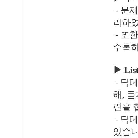
- 문
리하였
- 또
수록하
▶ Lis
- 딕
해, 
련을 
- 딕
있습니