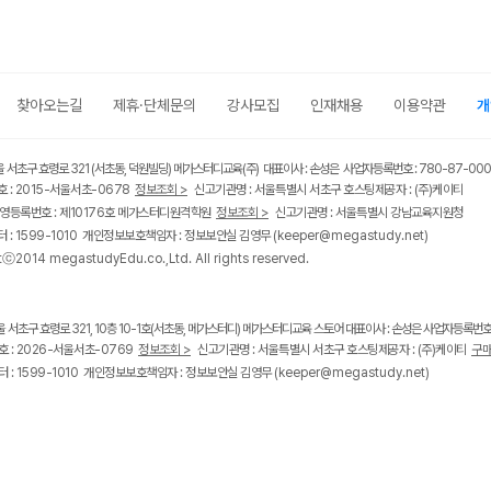
찾아오는길
제휴·단체문의
강사모집
인재채용
이용약관
개
울 서초구 효령로 321 (서초동, 덕원빌딩) 메가스터디교육(주) 대표이사 : 손성은 사업자등록번호 : 780-87-00
 : 2015-서울서초-0678
정보조회 >
신고기관명 : 서울특별시 서초구 호스팅제공자 : (주)케이티
영등록번호 : 제10176호 메가스터디원격학원
정보조회 >
신고기관명 : 서울특별시 강남교육지원청
 : 1599-1010 개인정보보호책임자 : 정보보안실 김영무
(keeper@megastudy.net)
tⓒ2014 megastudyEdu.co.,Ltd. All rights reserved.
울 서초구 효령로 321, 10층 10-1호(서초동, 메가스터디) 메가스터디교육 스토어 대표이사 : 손성은 사업자등록번호 :
 : 2026-서울서초-0769
정보조회 >
신고기관명 : 서울특별시 서초구 호스팅제공자 : (주)케이티
구매
 : 1599-1010 개인정보보호책임자 : 정보보안실 김영무
(keeper@megastudy.net)