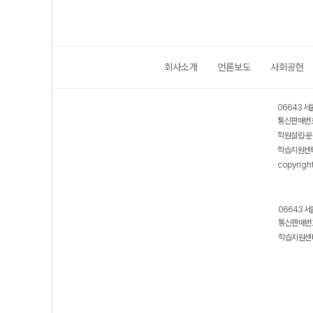
회사소개
언론보도
사회공헌
06643 서
통신판매번호
학원설립·운
학습지원센터
copyrigh
06643 서
통신판매번호
학습지원센터