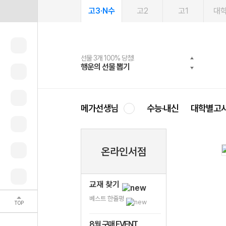
고3·N수
고2
고1
대
선물 3개 100% 당첨!
선물 100% 증정!
여름방학 스터디 캐시백
2027 러셀 단과
스마트러닝앱
메가패스
메가패스 수강생 무료혜택!
사회공헌 캠페인
행운의 선물 뽑기
메가스터디 X 올리브
메가런 썸머스쿨
강사 공개선발
설문 EVENT
3일 무료 체험권
메가클럽 멤버십
희망이룸 메가나눔
영
메가선생님
수능·내신
대학별고
온라인서점
교재 찾기
베스트 한줄평
TOP
8월 구매 EVENT