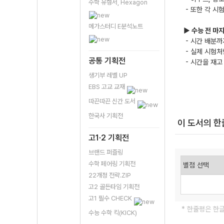
수학 유형서, Hexagon
- 또한 각 시
메가스터디 E분석노트
▶ 수능 전 마지
- 시간 배분까
- 실제 시험처
공통 기획전
- 시간을 재고
생기부 레벨 UP
EBS 고교 교재
따끈따끈 신간 도서
한국사 기획전
이 도서의 
고1·2 기획전
브랜드 퍼즐링
수학 페어링 기획전
22개정 전략.ZIP
고2 골든타임 기획전
고1 필수 CHECK
* 한줄평은 한
수능 수학 킥(KICK)