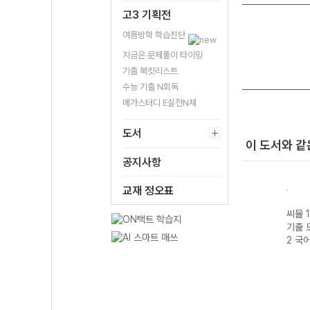
고3 기획전
여름방학 학습진단
지금은 문제풀이 타이밍
기출 북킷리스트
수능 기출 N회독
메가스터디 E실전N제
도서
이 도서와 같
공지사항
교재 정오표
 사설
씨뮬 15th 사설
씨뮬 15th 사설
씨뮬 14th 전국
씨뮬 1
사 고
기출 모의고사 고
기출 모의고사 고
연합 3년간 기출
기출 
27 수
2 국어 (2026년)
1 영어 (2026년)
모의고사 고1 영
2 국어
어 (2026년)