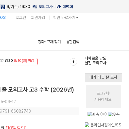
9/2(수) 19:30
9월 모의고사 LIVE 설명회
신청
103
로그인
회원가입
학원 바로가기
현우진의
강좌 · 교재 찾기
통합검색
킬링캠프 시즌1
리미엄 30
8/10(월) 마감
다채로운 난도
EVENT
8/10(월) 마감
실전 모의고사
내가 최근 본 도서
능 기출 모의고사 고3 수학 (2026년)
로그인후
사용하세요.
5-06-12
: 9791166082740
0/0
(10% 할인)
원