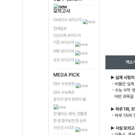
모의고사
OMEGA 모의고사
전대실모
다상다독 모의고사
이감 모의고사
바탕 모의고사
상상 모의고사
책소
MEGA PICK
▶
실제 시험지
EBS 수능완성
- 씨뮬은 실제
- 수능 수학 
EBS 수능특강
어떤 과목을 
윤리의 정석 현자의 돌
▶ 하루 1회, 
안 틀리는 영어, 안틀영
- 하루 1회씩
한 권 질주&한 판 승부
지인선 시리즈
▶ 사설 모의고
- 이투스, 종