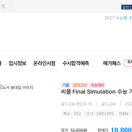
학생
알람
2027 수능
D-
프
사
입시정보
온라인서점
수시합격예측
메가패스
기출
모의고사
수능대비
씨뮬 Final Simulation 수
골드교육 편집부 저
|
골드교육
|
202
쪽수 : 352
크기 : 260*365
ISBN 
10,800
정가
12,000원
판매가