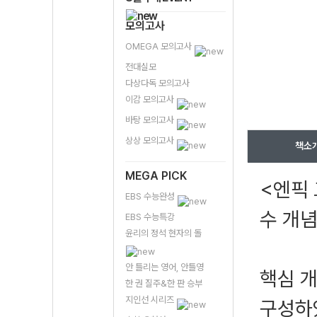
모의고사
OMEGA 모의고사
전대실모
다상다독 모의고사
이감 모의고사
바탕 모의고사
상상 모의고사
책소
MEGA PICK
<엔픽
EBS 수능완성
수 개
EBS 수능특강
윤리의 정석 현자의 돌
안 틀리는 영어, 안틀영
핵심 개
한 권 질주&한 판 승부
지인선 시리즈
구성하였