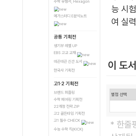
수학 유형서, Hexagon
능 시
메가스터디 E분석노트
여 실력
공통 기획전
생기부 레벨 UP
EBS 고교 교재
따끈따끈 신간 도서
이 도
한국사 기획전
고1·2 기획전
브랜드 퍼즐링
수학 페어링 기획전
22개정 전략.ZIP
고2 골든타임 기획전
고1 필수 CHECK
* 한줄
수능 수학 킥(KICK)