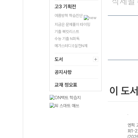
삭제될 
고3 기획전
여름방학 학습진단
지금은 문제풀이 타이밍
기출 북킷리스트
수능 기출 N회독
메가스터디 E실전N제
도서
공지사항
교재 정오표
이 도
물리
엔픽 고등 생명과
엔픽 고등 통합과
엔픽 고등 통합과
엔픽 
학-22개정
학1-22개정
학2-22개정
회1-
(2026년용)
(2026년용)
(2026년용)
(202