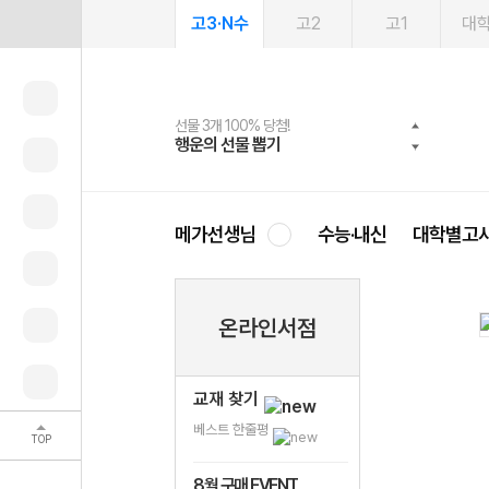
고3·N수
고2
고1
대
선물 3개 100% 당첨!
선물 100% 증정!
2027 러셀 단과
스마트러닝앱
메가패스
메가패스 수강생 무료혜택!
사회공헌 캠페인
행운의 선물 뽑기
메가스터디 X 올리브
강사 공개선발
설문 EVENT
3일 무료 체험권
메가클럽 멤버십
희망이룸 메가나눔
영
메가선생님
수능·내신
대학별고
온라인서점
교재 찾기
베스트 한줄평
TOP
8월 구매 EVENT