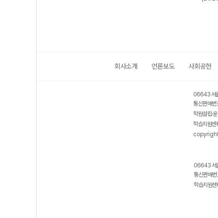
회사소개
언론보도
사회공헌
06643 서
통신판매번호
학원설립·운
학습지원센터
copyrigh
06643 서
통신판매번호
학습지원센터