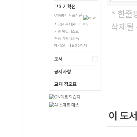
고3 기획전
* 한줄
여름방학 학습진단
삭제될 
지금은 문제풀이 타이밍
기출 북킷리스트
수능 기출 N회독
메가스터디 E실전N제
도서
공지사항
교재 정오표
이 도