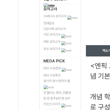
모의고사
OMEGA 모의고사
전대실모
다상다독 모의고사
이감 모의고사
바탕 모의고사
상상 모의고사
책소
MEGA PICK
<엔픽 
EBS 수능완성
념 기
EBS 수능특강
윤리의 정석 현자의 돌
안 틀리는 영어, 안틀영
개념 학
한 권 질주&한 판 승부
지인선 시리즈
로 구