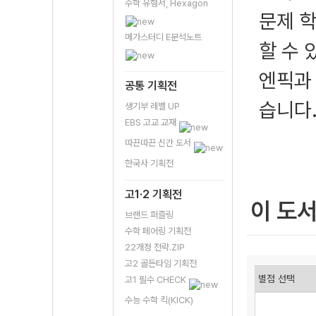
수학 유형서, Hexagon
문제 학
메가스터디 E분석노트
할 수
엔픽과 
공통 기획전
습니다
생기부 레벨 UP
EBS 고교 교재
따끈따끈 신간 도서
한국사 기획전
고1·2 기획전
이 도
브랜드 퍼즐링
수학 페어링 기획전
22개정 전략.ZIP
고2 골든타임 기획전
고1 필수 CHECK
수능 수학 킥(KICK)