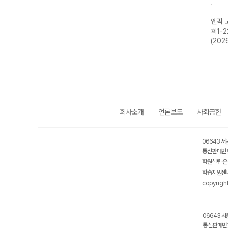
물리
엔픽 고등 생명과
엔픽 고등 통합과
엔픽 고등 통합과
엔픽 
학-22개정
학1-22개정
학2-22개정
회1-
(2026년용)
(2026년용)
(2026년용)
(202
회사소개
언론보도
사회공헌
06643 서
통신판매번호
학원설립·운
학습지원센터
copyrigh
06643 서
통신판매번호