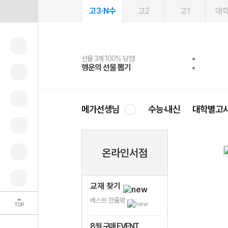
고3·N수
고2
고1
대
선물 3개 100% 당첨!
선물 100% 증정!
2027 러셀 단과
스마트러닝앱
메가패스
메가패스 수강생 무료혜택!
사회공헌 캠페인
행운의 선물 뽑기
메가스터디 X 올리브
강사 공개선발
설문 EVENT
3일 무료 체험권
메가클럽 멤버십
희망이룸 메가나눔
영
메가선생님
수능·내신
대학별고
온라인서점
교재 찾기
베스트 한줄평
TOP
8월 구매 EVENT